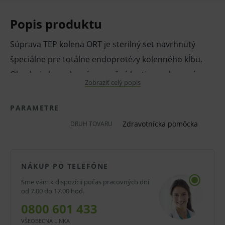
Popis produktu
Súprava TEP kolena ORT je sterilný set navrhnutý
špeciálne pre totálne endoprotézy kolenného kĺbu.
Obsahuje komplexné operačné krytie a ochranné
Zobraziť celý popis
prvky z kvalitného materiálu SMMS, ktoré zabezpečujú
maximálnu bariérovú ochranu a bezpečné prostredie
PARAMETRE
počas výkonu. Set uľahčuje prípravu operačného
Zdravotnícka pomôcka
DRUH TOVARU
poľa, skracuje dobu organizácie a podporuje efektivitu
práce na ortopedických sálach.
NÁKUP PO TELEFÓNE
Vlastnosti a výhody:
Sme vám k dispozícii počas pracovných dní
Sterilný kompletný set určený pre TEP kolena
od 7.00 do 17.00 hod.
Materiál SMMS poskytuje vysokú ochranu
0800 601 433
proti prieniku tekutín
VŠEOBECNÁ LINKA