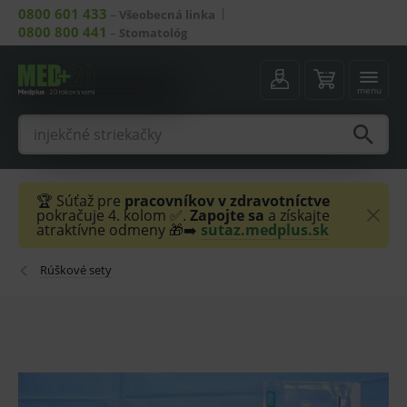
0800 601 433
–
Všeobecná linka
0800 800 441
–
Stomatológ
menu
🏆 Súťaž pre
pracovníkov v zdravotníctve
pokračuje 4. kolom ✅.
Zapojte sa
a získajte
atraktívne odmeny 🎁➡️
sutaz.medplus.sk
Rúškové sety