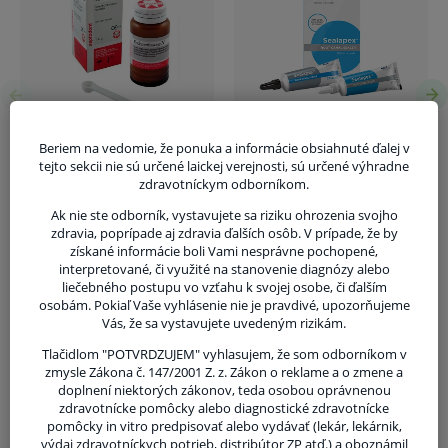
tovaru nie je z dôvodu ochrany zdravia alebo
hygienických dôvodov možné odstúpiť od kúpnej
zmluvy v lehote 14 dní.
Beriem na vedomie, že ponuka a informácie obsiahnuté ďalej v
tejto sekcii nie sú určené laickej verejnosti, sú určené výhradne
zdravotníckym odborníkom.
Ak nie ste odborník, vystavujete sa riziku ohrozenia svojho
zdravia, poprípade aj zdravia ďalších osôb. V prípade, že by
získané informácie boli Vami nesprávne pochopené,
interpretované, či využité na stanovenie diagnózy alebo
liečebného postupu vo vzťahu k svojej osobe, či ďalším
osobám. Pokiaľ Vaše vyhlásenie nie je pravdivé, upozorňujeme
Súvisiaci tovar
Vás, že sa vystavujete uvedeným rizikám.
Tlačidlom "POTVRDZUJEM" vyhlasujem, že som odborníkom v
zmysle Zákona č. 147/2001 Z. z. Zákon o reklame a o zmene a
Syntex miešacie
doplnení niektorých zákonov, teda osobou oprávnenou
podložky, 30 ks
zdravotnícke pomôcky alebo diagnostické zdravotnícke
2,30 €
pomôcky in vitro predpisovať alebo vydávať (lekár, lekárnik,
výdaj zdravotníckych potrieb, distribútor ZP atď.) a oboznámil
Skladom 8 ks