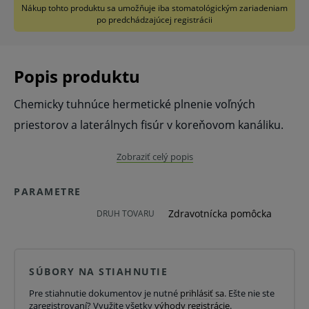
Nákup tohto produktu sa umožňuje iba stomatológickým zariadeniam
po predchádzajúcej registrácii
Popis produktu
Chemicky tuhnúce hermetické plnenie voľných
priestorov a laterálnych fisúr v koreňovom kanáliku.
Vlastnosti:
Zobraziť celý popis
Vysoko stabilný termoplastický materiál.
PARAMETRE
Pevne vyplňuje koreňové kanáliky.
Zdravotnícka pomôcka
DRUH TOVARU
Penetruje laterálne kanáliky a dentinové
tubule.
Má silný antiseptický efekt.
SÚBORY NA STIAHNUTIE
Adekvátna náhrada za AH Plus JET.
Pre stiahnutie dokumentov je nutné
prihlásiť sa
. Ešte nie ste
zaregistrovaní? Využite všetky
výhody registrácie
.