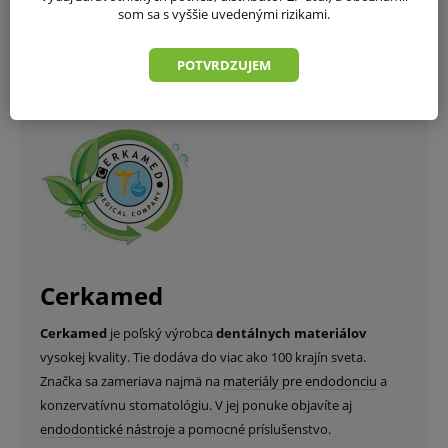
som sa s vyššie uvedenými rizikami.
ks
DO KOŠÍKA
POTVRDZUJEM
Cerkamed
Cerkamed
je poľský výrobca
dentálnych materiálov
vysokej kvality. Tie dodáva do viac ako 100 krajín sveta.
Značka sa zameriava najmä na
materiály pre endodonciu
a
konzervatívnu stomatológiu. V jej ponuke objavíte aj
endodontické nástroje
a pomocné príslušenstvo.