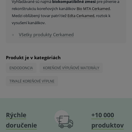
Vyhľadávané sú najmä
biokompatibilné zmesi
pre plnenie a
rekonštrukciu koreňových kanálikov
Bio MTA Cerkamed
.
Medzi obľúbený tovar patrí tiež
Edta Cerkamed
, roztok k
vysušení kanálikov.
Všetky produkty Cerkamed
Produkt je v kategóriách
ENDODONCIA
KOREŇOVÉ VÝPLŇOVÉ MATERIÁLY
TRVALÉ KOREŇOVÉ VÝPLNE
Rýchle
+10 000
doručenie
produktov