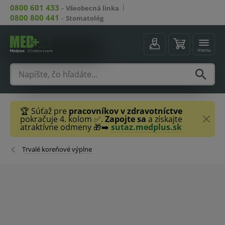
0800 601 433
–
Všeobecná linka
0800 800 441
–
Stomatológ
menu
🏆 Súťaž pre
pracovníkov v zdravotníctve
pokračuje 4. kolom ✅.
Zapojte sa
a získajte
atraktívne odmeny 🎁➡️
sutaz.medplus.sk
Trvalé koreňové výplne