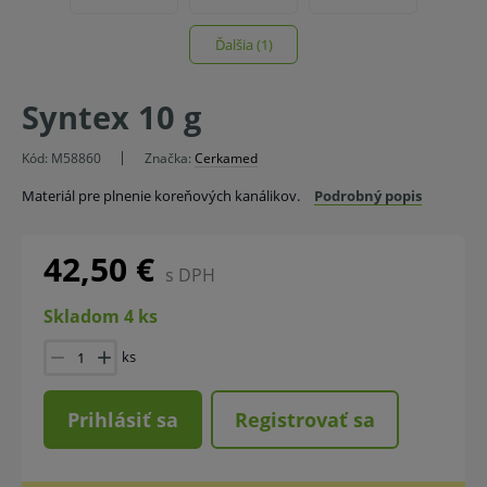
Ďalšia (1)
Syntex 10 g
Kód:
M58860
Značka:
Cerkamed
Materiál pre plnenie koreňových kanálikov.
Podrobný popis
42,50 €
s DPH
Skladom 4 ks
ks
Prihlásiť sa
Registrovať sa