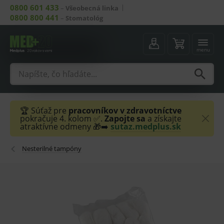
0800 601 433
–
Všeobecná linka
0800 800 441
–
Stomatológ
menu
🏆 Súťaž pre
pracovníkov v zdravotníctve
pokračuje 4. kolom ✅.
Zapojte sa
a získajte
atraktívne odmeny 🎁➡️
sutaz.medplus.sk
Nesterilné tampóny