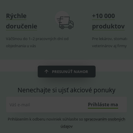
naposl
navští
produk
Rýchle
+10 000
ssupp.visits
www.medplus.sk
6 měsíců
Cookie
2 dny
pro
doručenie
produktov
fungov
OnLine
smarts
Väčšinou do 1–2 pracovných dní od
Pre lekárov, stomatoló
CookieScriptConsent
1 rok
Tento 
CookieScript
objednania u vás
veterinárov aj firmy
cookie
www.medplus.sk
použív
služba
Cookie
Script.
zapama
PRESUNÚŤ NAHOR
předvo
souhla
soubo
cookie
Nenechajte si ujsť akciové ponuky
návště
Je nutn
banne
cookie
Prihláste ma
Váš e-mail
Cookie
Script
fungov
Prihlásením k odberu noviniek súhlasíte so
spracovaním osobných
správn
údajov