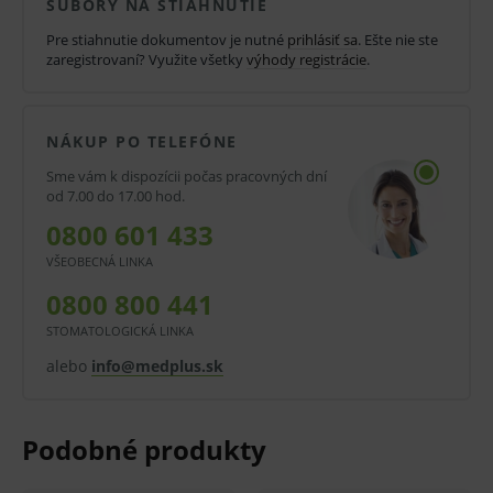
SÚBORY NA STIAHNUTIE
odboroch. Sú určené na vysúšanie krvi a sekrétov,
Pre stiahnutie dokumentov je nutné
prihlásiť sa
. Ešte nie ste
čistenie a ošetrovanie rán. Je možné ich využiť na
zaregistrovaní? Využite všetky
výhody registrácie
.
nanášanie dezinfekcie.
Vlastnosti a výhody:
NÁKUP PO TELEFÓNE
Stáčané tampóny.
Sme vám k dispozícii počas pracovných dní
od 7.00 do 17.00 hod.
100 % bavlna.
0800 601 433
Pevné, spoľahlivé.
VŠEOBECNÁ LINKA
Oválny tvar.
0800 800 441
Na jednorazové použitie.
STOMATOLOGICKÁ LINKA
Nesterilné.
alebo
info@medplus.sk
Oblasti použitia:
Na vysúšanie krvi a sekrétov, čistenie a
ošetrovanie rán, na nanášanie dezinfekcie.