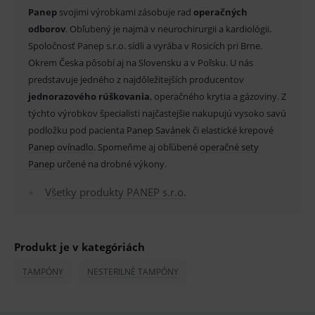
Provider
/
Panep
svojimi výrobkami zásobuje rad
operačných
Název
Vyprší
Popis
Doména
odborov
. Obľubený je najmä v neurochirurgii a kardiológii.
_sp_id.ef32
www.medplus.sk
2 roky
Cookie
Spoločnosť Panep s.r.o. sídli a vyrába v Rosicích pri Brne.
pro
fungov
Okrem Česka pôsobí aj na Slovensku a v Poľsku. U nás
OnLine
predstavuje jedného z najdôležitejších producentov
smarts
jednorazového rúškovania
, operačného krytia a gázoviny. Z
PHPSESSID
Zavřením
Univer
PHP.net
prohlížeče
identif
www.medplus.sk
týchto výrobkov špecialisti najčastejšie nakupujú vysoko savú
použív
podložku pod pacienta
Panep Savánek
či elastické krepové
udržov
promě
Panep ovínadlo
. Spomeňme aj obľúbené
operačné sety
relací
uživate
Panep
určené na drobné výkony.
_sp_ses.ef32
www.medplus.sk
30 minut
Cookie
pro
Všetky produkty PANEP s.r.o.
fungov
OnLine
smarts
ssupp.vid
www.medplus.sk
6 měsíců
Cookie
Produkt je v kategóriách
2 dny
pro
fungov
OnLine
TAMPÓNY
NESTERILNÉ TAMPÓNY
smarts
lastVisitedProducts
www.medplus.sk
1 rok
Cookie
uchová