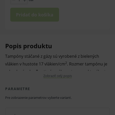
Pridať do košíka
Popis produktu
Tampóny stáčané z gázy sú vyrobené z bielených
2
vlákien v hustote 17 vlákien/cm
. Rozmer tampónu je
odvodený od veľkosti gázového prierezu, z ktorého je
Zobraziť celý popis
tampón stáčaný. Po sterilizácii sú určené na
jednorazové použitie. Nesterilné prevedenie.
PARAMETRE
Pre zobrazenie parametrov vyberte variant.
Používajú sa počas rôznych lekárskych výkonov v
chirurgii, traumatológii, ale aj ďalších zdravotníckych