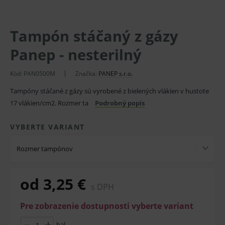
Tampón stáčaný z gázy
Panep - nesterilný
Kód:
PAN0500M
Značka:
PANEP s.r.o.
Tampóny stáčané z gázy sú vyrobené z bielených vlákien v hustote
17 vlákien/cm2. Rozmer ta
Podrobný popis
VYBERTE VARIANT
Rozmer tampónov
od 3,25 €
s DPH
Pre zobrazenie dostupnosti vyberte variant
bal