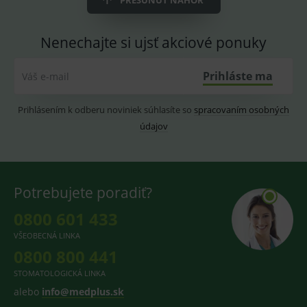
PRESUNÚŤ NAHOR
CookieScriptConsent
1 rok
Tento 
CookieScript
cookie
www.medplus.sk
Nenechajte si ujsť akciové ponuky
použív
služba
Cookie
Script.
Prihláste ma
Váš e-mail
zapama
předvo
souhla
soubo
Prihlásením k odberu noviniek súhlasíte so
spracovaním osobných
cookie
návště
údajov
Je nutn
banne
cookie
Cookie
Script
fungov
Potrebujete poradiť?
správn
0800 601 433
VŠEOBECNÁ LINKA
0800 800 441
Provider
/
Název
Vyprší
Popis
Provider
Doména
/
Název
Vyprší
Popis
STOMATOLOGICKÁ LINKA
Doména
_gcl_au
3
Cookie
Google LLC
alebo
info@medplus.sk
měsíce
reklamního
.medplus.sk
_gat_UA-
.medplus.sk
59 sekund
Cookie pro
systému
193359858-4
měření