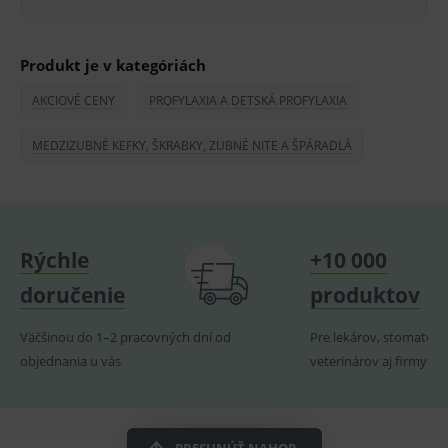
PHPSESSID
Zavřením
Univer
PHP.net
prohlížeče
identif
www.medplus.sk
použív
Produkt je v kategóriách
udržov
promě
relací
AKCIOVÉ CENY
PROFYLAXIA A DETSKÁ PROFYLAXIA
uživate
_sp_ses.ef32
www.medplus.sk
30 minut
Cookie
MEDZIZUBNÉ KEFKY, ŠKRABKY, ZUBNÉ NITE A ŠPÁRADLÁ
pro
fungov
OnLine
smarts
ssupp.vid
www.medplus.sk
6 měsíců
Cookie
2 dny
pro
fungov
Rýchle
+10 000
OnLine
smarts
doručenie
produktov
lastVisitedProducts
www.medplus.sk
1 rok
Cookie
uchová
naposl
Väčšinou do 1–2 pracovných dní od
Pre lekárov, stomatoló
navští
objednania u vás
veterinárov aj firmy
produk
ssupp.visits
www.medplus.sk
6 měsíců
Cookie
2 dny
pro
fungov
OnLine
smarts