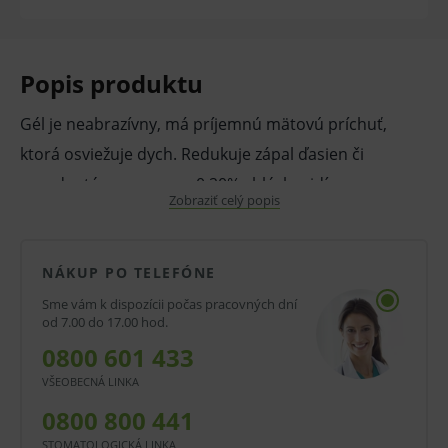
Popis produktu
Gél je neabrazívny, má príjemnú mätovú príchuť,
ktorá osviežuje dych. Redukuje zápal ďasien či
paradentózy pomocou 0,20% chlórhexidín
Zobraziť celý popis
diglukonátu. Viečko je tvarované ako korunka stoličky
a lez ho využívať na namáčanie kefky do gélu.
NÁKUP PO TELEFÓNE
Vlastnosti a výhody:
Sme vám k dispozícii počas pracovných dní
Balenie 20 ml vystačí na 50 aplikácií.
od 7.00 do 17.00 hod.
Na zvýšenie efektivity čistenia medzizubných
0800 601 433
priestorov.
VŠEOBECNÁ LINKA
Aplikácia priamo na medzizubnú kefku,
0800 800 441
zjednodušenie zavedenia.
STOMATOLOGICKÁ LINKA