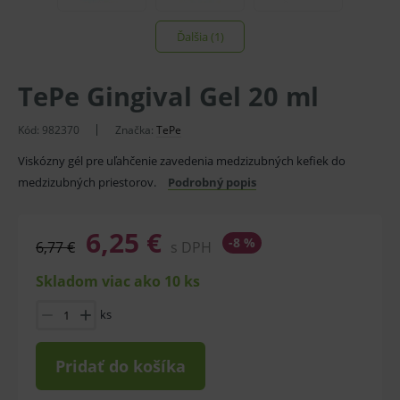
Ďalšia (1)
TePe Gingival Gel 20 ml
Kód:
982370
Značka:
TePe
Viskózny gél pre uľahčenie zavedenia medzizubných kefiek do
medzizubných priestorov.
Podrobný popis
6,25 €
-8 %
6,77 €
s DPH
Skladom viac ako 10 ks
ks
Pridať do košíka