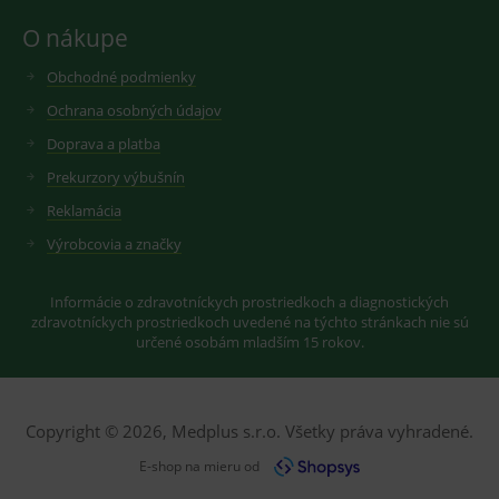
googlu.
Youtube ke
Slouží pro
O nákupe
sledování
zobrazení
uživatelskýc
vhodné
předvoleb
reklamy.
Obchodné podmienky
pro videa
Youtube
_ga_GXRFBLV37P
.medplus.sk
2 roky
Cookie pro
Ochrana osobných údajov
vložená do
měření
webů; může
návštěvnosti
také určit,
Doprava a platba
ve službě
zda
google
návštěvník
Prekurzory výbušnín
analytics.
webu
používá
Reklamácia
novou nebo
starou verzi
Výrobcovia a značky
rozhraní
Youtube.
Informácie o zdravotníckych prostriedkoch a diagnostických
zdravotníckych prostriedkoch uvedené na týchto stránkach nie sú
určené osobám mladším 15 rokov.
Copyright © 2026, Medplus s.r.o. Všetky práva vyhradené.
E-shop na mieru od