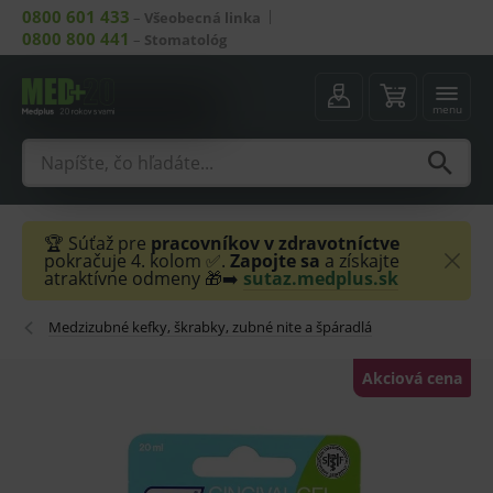
0800 601 433
–
Všeobecná linka
0800 800 441
–
Stomatológ
menu
🏆 Súťaž pre
pracovníkov v zdravotníctve
pokračuje 4. kolom ✅.
Zapojte sa
a získajte
atraktívne odmeny 🎁➡️
sutaz.medplus.sk
Medzizubné kefky, škrabky, zubné nite a špáradlá
Akciová cena