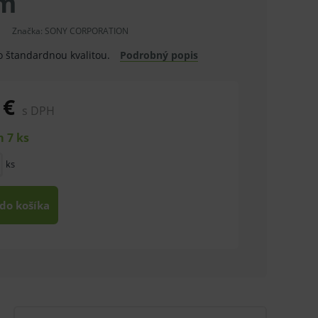
 m
Značka:
SONY CORPORATION
o štandardnou kvalitou.
Podrobný popis
 €
s DPH
 7 ks
ks
 do košíka