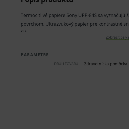
Termocitlivé papiere Sony UPP-84S sa vyznačujú 
povrchom. Ultrazvukový papier pre kontrastné sní
fólii.
Zobraziť celý
Šírka rolky je 84 mm, tieto papiere sú určené do m
PARAMETRE
D711MD. Dĺžka 13 m.
Zdravotnícka pomôcka
DRUH TOVARU
Vlastnosti a výhody:
Termocitlivý papier.
Čiernobiely.
Matný.
Štandardná kvalita.
Kontrastný.