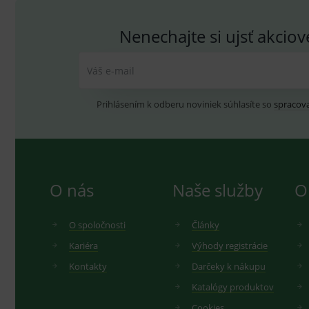
Nenechajte si ujsť akcio
Váš e-mail
Prihlásením k odberu noviniek súhlasíte so
spracov
O nás
Naše služby
O
O spoločnosti
Články
Kariéra
Výhody registrácie
Kontakty
Darčeky k nákupu
Katalógy produktov
Cookies