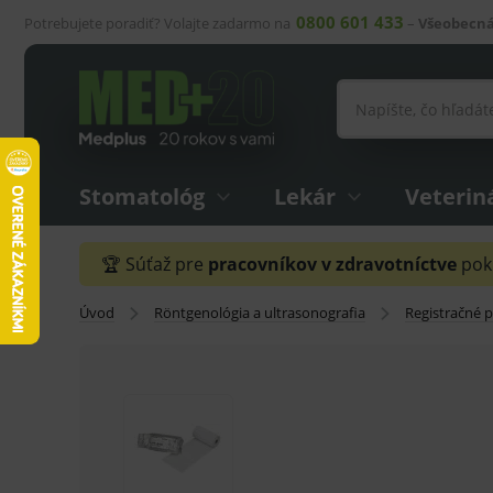
0800 601 433
Potrebujete poradiť? Volajte zadarmo na
–
Všeobecná
Stomatológ
Lekár
Veterin
🏆 Súťaž pre
pracovníkov v zdravotníctve
pokr
Úvod
Röntgenológia a ultrasonografia
Registračné 