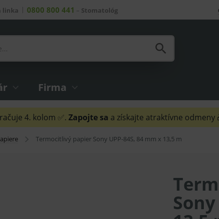
0800 800 441
 linka
–
Stomatológ
ár
Firma
ačuje 4. kolom ✅.
Zapojte sa
a získajte atraktívne odmeny
papiere
Termocitlivý papier Sony UPP-84S, 84 mm x 13,5 m
Termo
Sony