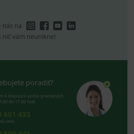
e nás na
a nič vám neunikne!
ebujete poradiť?
 k dispozícii počas pracovných
7.00 do 17.00 hod.
0 601 433
NÁ LINKA
0 800 441