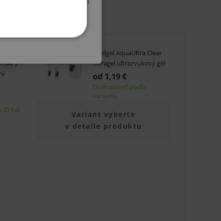
ribútor ZP atď.) a oboznámil
KETINGOVÉ
nej
Medgel AquaUltra Clear
nšia 3
Ultragel ultrazvukový gél
ní
od 1,19 €
Dostupnosť podľa
variantu
 20 bal
Variant vyberte
u do košíka atď. Pre správne
v detaile produktu
.
nných relací uživatelů
.
.