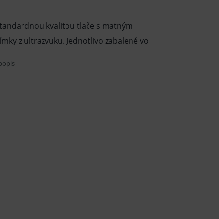
štandardnou kvalitou tlače s matným
mky z ultrazvuku. Jednotlivo zabalené vo
 popis
odelov grafických tlačiarní Sony UP-