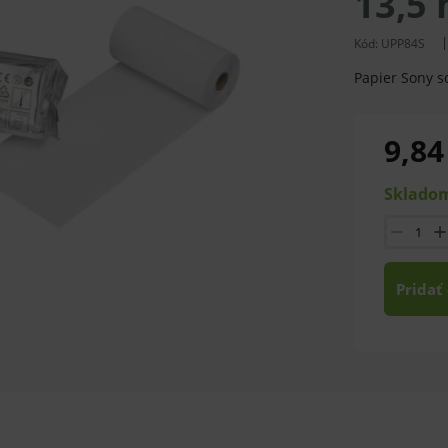
13,5
Kód:
UPP84S
Papier Sony s
9,84
Skladom
Pridať