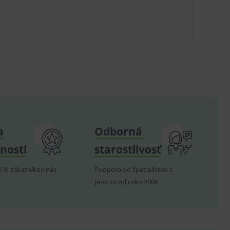
ů.
.
om k zapamatování
e nutné, aby banner cookie
hodné reklamy.
e analytics.
a
Odborná
poruje cookies a
e analytics.
nosti
starostlivosť
hodné reklamy.
e analytics.
8 % zákazníkov nás
Podpora od špecialistov s
praxou od roku 2006
telských předvoleb pro
těvník webu používá
dování zobrazení
ení vhodné reklamy.
e analytics.