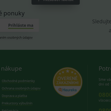
vé ponuky
Sledujt
Prihláste ma
aním osobných údajov
 nákupe
Potr
Sme vám
Obchodné podmienky
dní od 
Ochrana osobných údajov
080
Doprava a platba
VŠEOBEC
Prekurzory výbušnín
080
Reklamácia