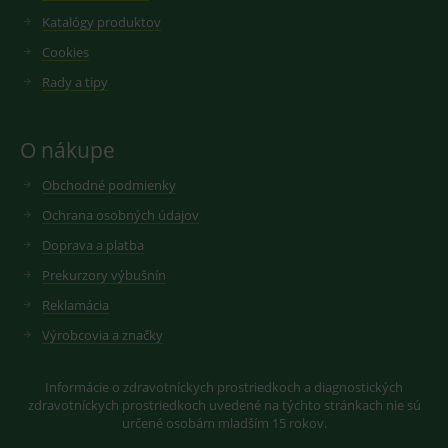
videí.
VISITOR_INFO1_LIVE
6
Tento
Google LLC
Katalógy produktov
měsíců
soubor
.youtube.com
sid
.seznam.cz
1 měsíc
Cookie od
cookie
seznam.cz
Cookies
nastavuje
googlu.
Youtube ke
Slouží pro
Rady a tipy
sledování
zobrazení
uživatelskýc
vhodné
předvoleb
reklamy.
pro videa
Youtube
O nákupe
_ga_GXRFBLV37P
.medplus.sk
2 roky
Cookie pro
vložená do
měření
webů; může
návštěvnosti
Obchodné podmienky
také určit,
ve službě
zda
google
návštěvník
Ochrana osobných údajov
analytics.
webu
používá
Doprava a platba
novou nebo
starou verzi
Prekurzory výbušnín
rozhraní
Youtube.
Reklamácia
Výrobcovia a značky
Informácie o zdravotníckych prostriedkoch a diagnostických
zdravotníckych prostriedkoch uvedené na týchto stránkach nie sú
určené osobám mladším 15 rokov.