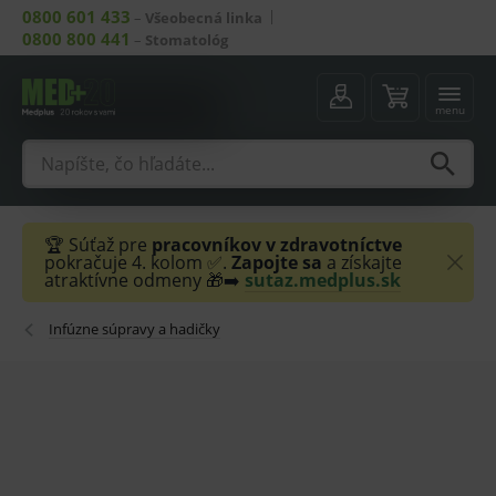
0800 601 433
–
Všeobecná linka
0800 800 441
–
Stomatológ
menu
🏆 Súťaž pre
pracovníkov v zdravotníctve
pokračuje 4. kolom ✅.
Zapojte sa
a získajte
atraktívne odmeny 🎁➡️
sutaz.medplus.sk
Infúzne súpravy a hadičky