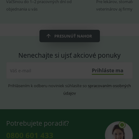
ssupp.visits
www.medplus.sk
6 měsíců
Cookie
Väčšinou do 1–2 pracovných dní od
Pre lekárov, stomatoló
2 dny
pro
objednania u vás
veterinárov aj firmy
fungov
OnLine
smarts
CookieScriptConsent
1 rok
Tento 
CookieScript
cookie
www.medplus.sk
použív
PRESUNÚŤ NAHOR
služba
Cookie
Script.
zapama
Nenechajte si ujsť akciové ponuky
předvo
souhla
soubo
Prihláste ma
Váš e-mail
cookie
návště
Je nutn
banne
Prihlásením k odberu noviniek súhlasíte so
spracovaním osobných
cookie
Cookie
údajov
Script
fungov
správn
Potrebujete poradiť?
0800 601 433
Provider
/
Název
Vyprší
Popis
Provider
Doména
/