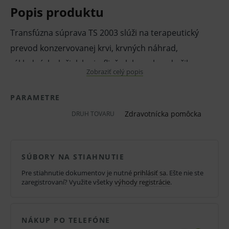
Popis produktu
Transfúzna súprava TS 2003 slúži na terapeutický
prevod konzervovanej krvi, krvných náhrad,
základných zložiek krvi z fliaš alebo vakov do žily
Zobraziť celý popis
pacienta. Súprava má hydrofóbny bakteriálny filter v
zavzdušňovacom kanáliku prepichovacieho tŕňa, 20
PARAMETRE
kvapiek dosť. vody = 1,0 ± 0,1 g a regulátor prietoku.
Zdravotnícka pomôcka
DRUH TOVARU
Sterilný, 350 µm transfúzny filter, pripojovací kužeľ
Male Luer Lock, hadička PVC transparentná 3,0/4,2
mm.
SÚBORY NA STIAHNUTIE
Pre stiahnutie dokumentov je nutné
prihlásiť sa
. Ešte nie ste
Vlastnosti a výhody:
zaregistrovaní? Využite všetky
výhody registrácie
.
Transfúzna súprava.
PVC hadička.
NÁKUP PO TELEFÓNE
Na prevod krvi.