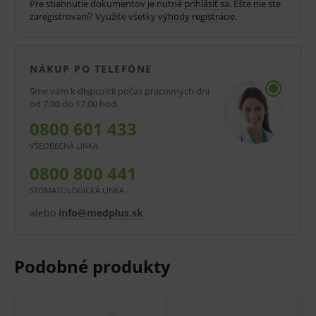
Pre stiahnutie dokumentov je nutné
prihlásiť sa
. Ešte nie ste
Bez závitu.
zaregistrovaní? Využite všetky
výhody registrácie
.
Priehľadná so stupnicou.
Objem 1 ml.
NÁKUP PO TELEFÓNE
0,50 x 16 mm.
Sme vám k dispozícii počas pracovných dní
od 7.00 do 17.00 hod.
Bez obsahu latexu, PVC a DEPH.
0800 601 433
Balenie:
VŠEOBECNÁ LINKA
V balení 100 ks.
0800 800 441
V kartóne 10 balení.
STOMATOLOGICKÁ LINKA
alebo
info@medplus.sk
Pred použitím zdravotníckej pomôcky a diagnostickej
zdravotníckej pomôcky in vitro odporúčame poradu s
lekárom. Starostlivo si prečítajte informácie o výrobku
a ak je súčasťou, tak aj návod na jeho použitie.