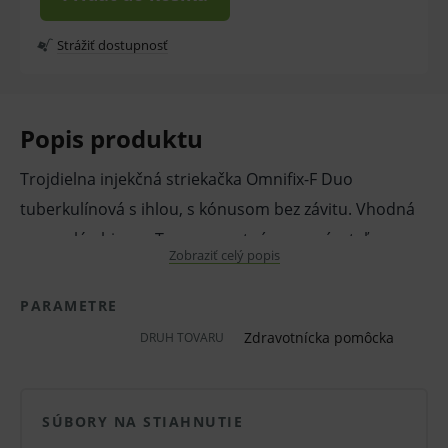
Strážiť dostupnosť
Popis produktu
Trojdielna injekčná striekačka Omnifix-F Duo
tuberkulínová s ihlou, s kónusom bez závitu. Vhodná
pre malé objemy. Transparentný s nezmývateľnou
Zobraziť celý popis
čiernou stupnicou. Striekačka obsahuje bezpečnú
zarážku piestu. Bezproblémová ašpirácia po
PARAMETRE
maximálne množstvo.
Zdravotnícka pomôcka
DRUH TOVARU
Vlastnosti a výhody:
Trojdielna striekačka.
SÚBORY NA STIAHNUTIE
Tuberkulínová.