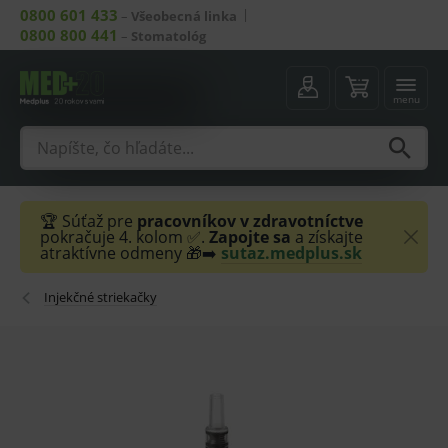
0800 601 433
–
Všeobecná linka
0800 800 441
–
Stomatológ
menu
🏆 Súťaž pre
pracovníkov v zdravotníctve
pokračuje 4. kolom ✅.
Zapojte sa
a získajte
atraktívne odmeny 🎁➡️
sutaz.medplus.sk
Injekčné striekačky