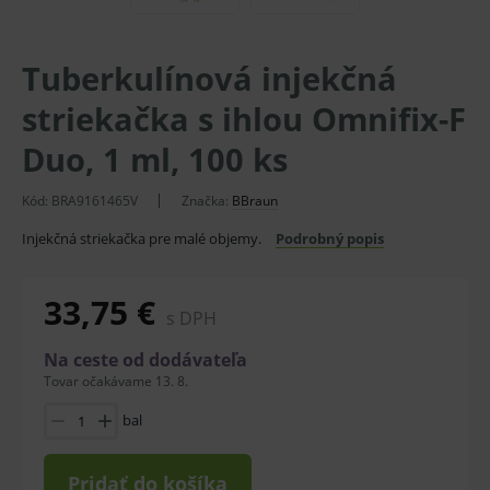
Tuberkulínová injekčná
striekačka s ihlou Omnifix-F
Duo, 1 ml, 100 ks
Kód:
BRA9161465V
Značka:
BBraun
Injekčná striekačka pre malé objemy.
Podrobný popis
33,75 €
s DPH
Na ceste od dodávateľa
Tovar očakávame 13. 8.
bal
Pridať do košíka