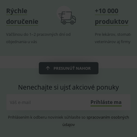
navští
produk
Rýchle
+10 000
ssupp.visits
www.medplus.sk
6 měsíců
Cookie
doručenie
produktov
2 dny
pro
fungov
OnLine
smarts
Väčšinou do 1–2 pracovných dní od
Pre lekárov, stomatoló
objednania u vás
veterinárov aj firmy
CookieScriptConsent
1 rok
Tento 
CookieScript
cookie
www.medplus.sk
použív
služba
Cookie
Script.
PRESUNÚŤ NAHOR
zapama
předvo
souhla
soubo
Nenechajte si ujsť akciové ponuky
cookie
návště
Je nutn
banne
Prihláste ma
Váš e-mail
cookie
Cookie
Script
fungov
Prihlásením k odberu noviniek súhlasíte so
spracovaním osobných
správn
údajov