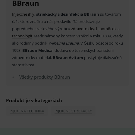
BBraun
Provider
/
Název
Vyprší
Popis
Doména
I
njekčné ihly
,
striekačky
a
dezinfekcia BBraun
sú tovarom
_sp_id.ef32
www.medplus.sk
2 roky
Cookie
pro
č. 1, ktoré značku u nás preslávilo. Tá predstavuje
fungov
OnLine
popredného svetového výrobcu
zdravotníckych pomôcok a
smarts
technológií
. Medzinárodný koncern vznikol v roku 1839, vtedy
PHPSESSID
Zavřením
Univer
PHP.net
ako rodinný podnik
Wilhelma Brauna
. V Česku pôsobí od roku
prohlížeče
identif
www.medplus.sk
použív
1993.
BBraun Medical
dodáva do tuzemských zariadení
udržov
zdravotnícky materiál.
BBraun Avitum
poskytuje dialyzačnú
promě
relací
starostlivosť.
uživate
_sp_ses.ef32
www.medplus.sk
30 minut
Cookie
Všetky produkty BBraun
pro
fungov
OnLine
smarts
Produkt je v kategóriách
ssupp.vid
www.medplus.sk
6 měsíců
Cookie
2 dny
pro
fungov
INJEKČNÁ TECHNIKA
INJEKČNÉ STRIEKAČKY
OnLine
smarts
lastVisitedProducts
www.medplus.sk
1 rok
Cookie
uchová
naposl