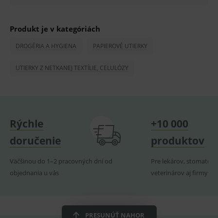
PHPSESSID
Zavřením
Univer
PHP.net
prohlížeče
identif
www.medplus.sk
použív
Produkt je v kategóriách
udržov
promě
relací
DROGÉRIA A HYGIENA
PAPIEROVÉ UTIERKY
uživate
_sp_ses.ef32
www.medplus.sk
30 minut
Cookie
UTIERKY Z NETKANEJ TEXTÍLIE, CELULÓZY
pro
fungov
OnLine
smarts
ssupp.vid
www.medplus.sk
6 měsíců
Cookie
2 dny
pro
fungov
Rýchle
+10 000
OnLine
smarts
doručenie
produktov
lastVisitedProducts
www.medplus.sk
1 rok
Cookie
uchová
Väčšinou do 1–2 pracovných dní od
Pre lekárov, stomatoló
naposl
navští
objednania u vás
veterinárov aj firmy
produk
ssupp.visits
www.medplus.sk
6 měsíců
Cookie
2 dny
pro
fungov
OnLine
PRESUNÚŤ NAHOR
smarts