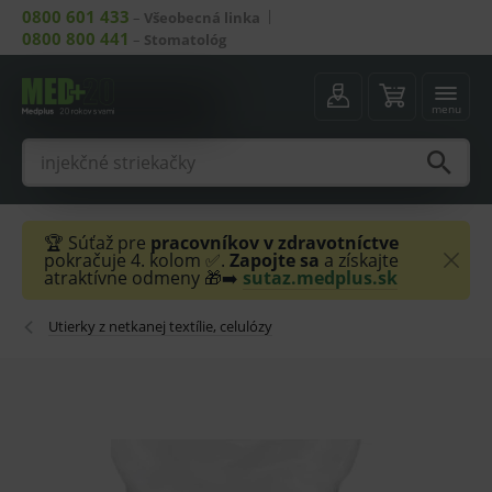
0800 601 433
–
Všeobecná linka
0800 800 441
–
Stomatológ
menu
🏆 Súťaž pre
pracovníkov v zdravotníctve
pokračuje 4. kolom ✅.
Zapojte sa
a získajte
atraktívne odmeny 🎁➡️
sutaz.medplus.sk
Utierky z netkanej textílie, celulózy