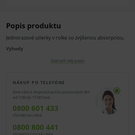
Popis produktu
Jednorazové utierky v rolke so zvýšenou absorpciou.
Výhody
veľmi dobre nasiakavé
Zobraziť celý popis
odolné proti roztrhnutiu
ekonomické balenie
NÁKUP PO TELEFÓNE
Fungovanie utierok
Sme vám k dispozícii počas pracovných dní
od 7.00 do 17.00 hod.
Netkaná textília má veľmi dobrú nasiakavosť
0800 601 433
a vysokú absorpčnú kapacitu, preto je vhodné
VŠEOBECNÁ LINKA
použitie utierok v prevádzkach, kde sa
0800 800 441
vyžaduje rýchle a šetrné osušenie rúk pre
STOMATOLOGICKÁ LINKA