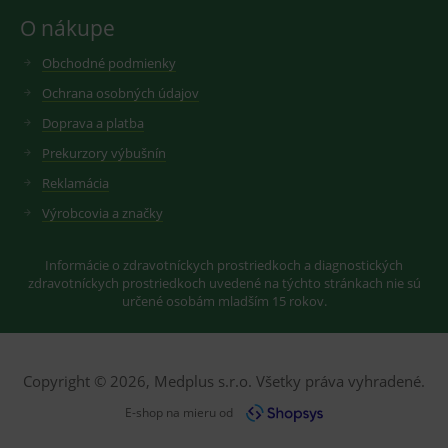
Youtube ke
Slouží pro
O nákupe
sledování
zobrazení
uživatelskýc
vhodné
předvoleb
reklamy.
Obchodné podmienky
pro videa
Youtube
_ga_GXRFBLV37P
.medplus.sk
2 roky
Cookie pro
Ochrana osobných údajov
vložená do
měření
webů; může
návštěvnosti
Doprava a platba
také určit,
ve službě
zda
google
návštěvník
Prekurzory výbušnín
analytics.
webu
používá
Reklamácia
novou nebo
starou verzi
Výrobcovia a značky
rozhraní
Youtube.
Informácie o zdravotníckych prostriedkoch a diagnostických
zdravotníckych prostriedkoch uvedené na týchto stránkach nie sú
určené osobám mladším 15 rokov.
Copyright © 2026, Medplus s.r.o. Všetky práva vyhradené.
E-shop na mieru od