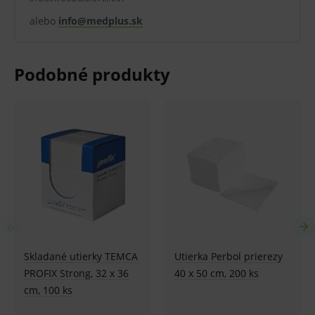
ďalšiu činnosť.
alebo
info@medplus.sk
Utierky je možné využiť aj pre zmáčanie
povrchov pri dezinfekcii.
Použitie
Jednorazové utierky ValaClean Roll sa používajú
predovšetkým v ordináciách a v zdravotníckych
zariadeniach pre osušenie rúk. Využitie nájdu tiež v
priestoroch s potrebou časté dezinfekcia povrchov.
Spôsob použitia
roztrhnhite obal s rolou utierok
umiestnite rolku do zásobníka
odmotajte potrebné množstvo a použite
podľa potreby