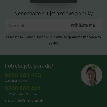
CookieScriptConsent
1 rok
Tento 
CookieScript
cookie
www.medplus.sk
Nenechajte si ujsť akciové ponuky
použív
služba
Cookie
Script.
Prihláste ma
Váš e-mail
zapama
předvo
souhla
soubo
Prihlásením k odberu noviniek súhlasíte so
spracovaním osobných
cookie
údajov
návště
Je nutn
banne
cookie
Cookie
Script
fungov
Potrebujete poradiť?
správn
0800 601 433
VŠEOBECNÁ LINKA
0800 800 441
Provider
/
Název
Vyprší
Popis
Provider
Doména
/
STOMATOLOGICKÁ LINKA
Název
Vyprší
Popis
Doména
_gcl_au
3
Cookie
Google LLC
alebo
info@medplus.sk
měsíce
reklamního
.medplus.sk
_gat_UA-
.medplus.sk
59 sekund
Cookie pro
systému
193359858-4
měření