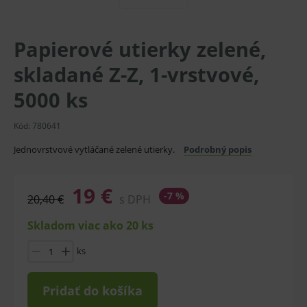
Papierové utierky zelené,
skladané Z-Z, 1-vrstvové,
5000 ks
Kód:
780641
Jednovrstvové vytláčané zelené utierky.
Podrobný popis
19 €
-7 %
20,40 €
s DPH
Skladom viac ako 20 ks
ks
Pridať do košíka