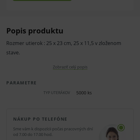
Popis produktu
Rozmer utierok : 25 x 23 cm, 25 x 11,5 v zloženom
stave.
vytláčané
Zobraziť celý popis
zelené
PARAMETRE
jednovrstvové
5000 ks
TYP UTERÁKOV
Obchodné balenie – kartón obsahujúci 5 000 ks.
NÁKUP PO TELEFÓNE
V kartóne je 25 balení po 200 ks.
Sme vám k dispozícii počas pracovných dní
V prípade porušenia zapečateného obalu tohto
od 7.00 do 17.00 hod.