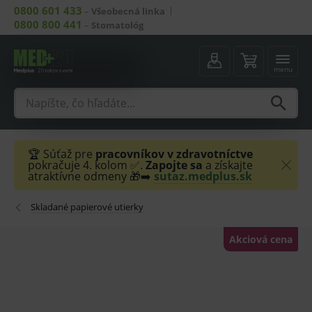
0800 601 433
–
Všeobecná linka
0800 800 441
–
Stomatológ
menu
🏆 Súťaž pre
pracovníkov v zdravotníctve
pokračuje 4. kolom ✅.
Zapojte sa
a získajte
atraktívne odmeny 🎁➡️
sutaz.medplus.sk
Skladané papierové utierky
Akciová cena