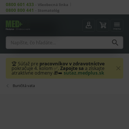
0800 601 433
–
Všeobecná linka
0800 800 441
–
Stomatológ
menu
🏆 Súťaž pre
pracovníkov v zdravotníctve
pokračuje 4. kolom ✅.
Zapojte sa
a získajte
atraktívne odmeny 🎁➡️
sutaz.medplus.sk
Buničitá vata