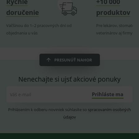
Rýchle
+10 000
_sp_ses.ef32
www.medplus.sk
30 minut
Cookie
pro
doručenie
produktov
fungov
OnLine
smarts
Väčšinou do 1–2 pracovných dní od
Pre lekárov, stomatoló
ssupp.vid
www.medplus.sk
6 měsíců
Cookie
objednania u vás
veterinárov aj firmy
2 dny
pro
fungov
OnLine
smarts
lastVisitedProducts
www.medplus.sk
1 rok
Cookie
PRESUNÚŤ NAHOR
uchová
naposl
navští
produk
Nenechajte si ujsť akciové ponuky
ssupp.visits
www.medplus.sk
6 měsíců
Cookie
2 dny
pro
fungov
Prihláste ma
Váš e-mail
OnLine
smarts
CookieScriptConsent
1 rok
Tento 
CookieScript
Prihlásením k odberu noviniek súhlasíte so
spracovaním osobných
cookie
www.medplus.sk
údajov
použív
služba
Cookie
Script.
zapama
předvo