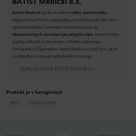
BATIST Medical a.s.
byť zaručená, lepšia alebo rovnocenná s účinnosťou
inej liečby alebo inej zdravotníckej pomôcky a
Batist Medical
vyrába kvalitné
rúška
,
nanorouška
,
Základné životné funkcie e-shopu
diagnostickej zdravotníckej pomôcky in vitro a jeho
hygienické pomôcky a
produkty pre ošetrovanie rán
. Tie z
Analytické
Marketingové
východočeského Červeného Kostelca putujú do
použitie môže byť spojené s rizikami.
zdravotníckych zariadení po celej Európe
. Okrem Česka
Technické – základné životné funkcie e-shopu
V prípade porušenia zapečateného obalu tohto
Nevyhnutné cookies umožňujú základné
značka sídli tiež na Slovensku, v Poľsku, Nemecku,
funkcie ako voľba odborník/laik, prihlásenie
Portugalsku či Španielsku. Batist Medical sa pýši tým, že pri
tovaru nie je z dôvodu ochrany zdravia alebo
používateľa, vkladanie tovaru do košíka atď. Pre
správne používanie webu sú nutné.
výrobe dbá na zásady udržateľného rozvoja.
hygienických dôvodov možné odstúpiť od kúpnej
Provider
/
zmluvy v lehote 14 dní.
Název
Vyprší
Popis
Všetky produkty BATIST Medical a.s.
Doména
_sp_id.ef32
www.medplus.sk
2 roky
Cookie
pro
fungov
OnLine
Produkt je v kategóriách
smarts
VATA
BUNIČITÁ VATA
PHPSESSID
Zavřením
Univer
PHP.net
prohlížeče
identif
www.medplus.sk
použív
udržov
promě
relací
uživate