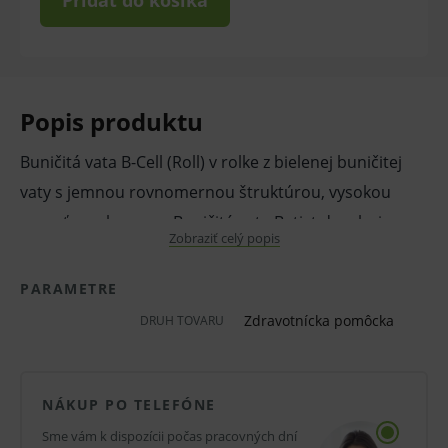
Pridať do košíka
Popis produktu
Buničitá vata B-Cell (Roll) v rolke z bielenej buničitej
vaty s jemnou rovnomernou štruktúrou, vysokou
savosťou a krepom. Buničitá vata Batist dosahuje
Zobraziť celý popis
belosť cez 80 % bez toho, aby sa použili optické
zjasňovače. Rolka je príjemná na dotyk a
PARAMETRE
neprašná. Nesterilná.
Zdravotnícka pomôcka
DRUH TOVARU
Sú vhodné na rôzne hygienické, lekárske a kozmetické
účely.
NÁKUP PO TELEFÓNE
Sme vám k dispozícii počas pracovných dní
Vlastnosti a výhody: