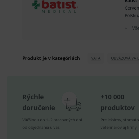
Batist
ssupp.vid
Červen
lastVisitedProducts
Poľsku
ssupp.visits
Vše
CookieScriptConsent
C
Produkt je v kategóriách
VATA
OBVÄZOVÁ VAT
P
Název
Pro
D
Název
Do
_gcl_au
G
.
_gat_UA-
.me
193359858-4
test_cookie
G
Rýchle
+10 000
_ga
.d
Goo
.me
IDE
doručenie
produktov
G
_gid
.d
Goo
.me
VISITOR_INFO1_LIVE
Väčšinou do 1–2 pracovných dní
Pre lekárov, stomato
G
YSC
.
Goo
od objednania u vás
veterinárov aj firmy
.yo
sid
.se