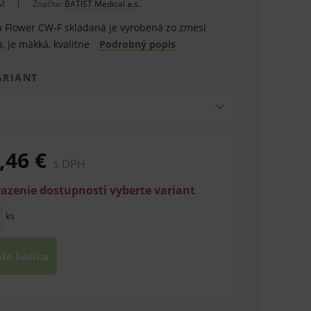
M
Značka:
BATIST Medical a.s.
 Flower CW-F skladaná je vyrobená zo zmesi
, je mäkká, kvalitne
Podrobný popis
ARIANT
,46 €
s DPH
razenie dostupnosti vyberte variant
ks
 do košíka