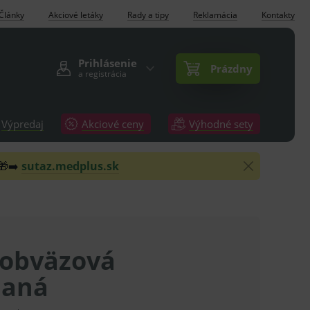
Články
Akciové letáky
Rady a tipy
Reklamácia
Kontakty
Prihlásenie
Prázdny
a registrácia
Výpredaj
Akciové ceny
Výhodné sety
 🎁➡️
sutaz.medplus.sk
 obväzová
daná