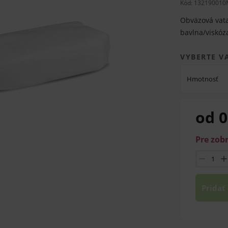
Kód:
132190010
Obväzová vata
bavlna/viskóza
VYBERTE V
Hmotnosť
od 0
Pre zob
Pridať