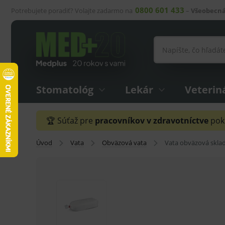
0800 601 433
Potrebujete poradiť? Volajte zadarmo na
–
Všeobecná
Stomatológ
Lekár
Veterin
🏆 Súťaž pre
pracovníkov v zdravotníctve
pokr
Úvod
Vata
Obväzová vata
Vata obväzová skla