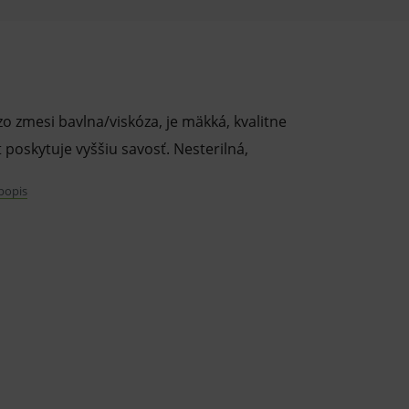
 zmesi bavlna/viskóza, je mäkká, kvalitne
 poskytuje vyššiu savosť. Nesterilná,
 popis
ely.