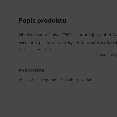
Popis produktu
Obväzová vata Flower CW-F skladaná je vyrobená zo
vyčesaná, príjemná na dotyk. Vata obväzová Batist
balená v PE obale.
Zobraziť celý
Používa sa na lekárske, hygienické a kozmetické úč
PARAMETRE
Pre zobrazenie parametrov vyberte variant.
Vlastnosti a výhody:
Obväzová vata.
Skladaná.
Mäkká.