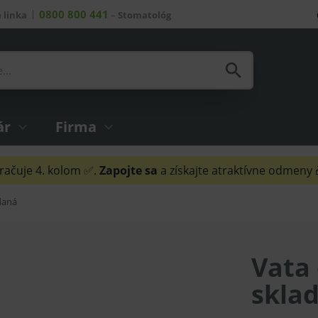
0800 800 441
 linka
–
Stomatológ
ár
Firma
ačuje 4. kolom ✅.
Zapojte sa
a získajte atraktívne odmeny
daná
Vata
skla