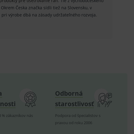
produkty pre ošetrovanie rán
. Tie z východočeského
.
. Okrem Česka značka sídli tiež na Slovensku, v
ů.
e pri výrobe dbá na zásady udržateľného rozvoja.
.
om k zapamatování
e nutné, aby banner cookie
hodné reklamy.
e analytics.
poruje cookies a
a
Odborná
e analytics.
hodné reklamy.
nosti
starostlivosť
e analytics.
telských předvoleb pro
8 % zákazníkov nás
Podpora od špecialistov s
těvník webu používá
dování zobrazení
praxou od roku 2006
ení vhodné reklamy.