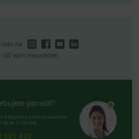
e analytics.
e nás na
a nič vám neunikne!
ebujete poradiť?
 k dispozícii počas pracovných
7.00 do 17.00 hod.
0 601 433