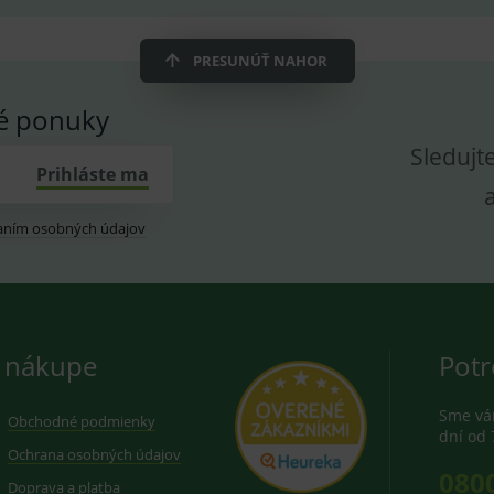
dplus.sk
2 roky
Cookie pro měření návštěvnosti ve službě googl
PRESUNÚŤ NAHOR
vé ponuky
Sledujt
Prihláste ma
aním osobných údajov
 nákupe
Potr
Sme vám
Obchodné podmienky
dní od 
Ochrana osobných údajov
080
Doprava a platba