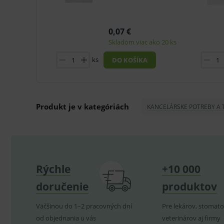
Technické – základné život
Nevyhnutné cookies umožňujú
0,07 €
používanie webu sú nutné.
Skladom viac ako 20 ks
P
Název
ks
DO KOŠÍKA
_sp_id.ef32
PHPSESSID
Produkt je v kategóriách
_sp_ses.ef32
KANCELÁRSKE POTREBY A 
ssupp.vid
lastVisitedProducts
ssupp.visits
Rýchle
+10 000
CookieScriptConsent
C
doručenie
produktov
Väčšinou do 1–2 pracovných dní
Pre lekárov, stomato
od objednania u vás
veterinárov aj firmy
P