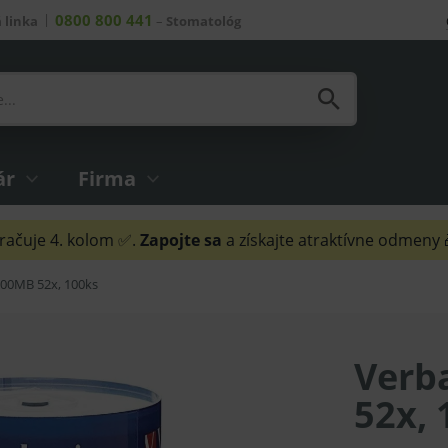
0800 800 441
 linka
–
Stomatológ
ár
Firma
ačuje 4. kolom ✅.
Zapojte sa
a získajte atraktívne odmeny
700MB 52x, 100ks
Verb
52x, 