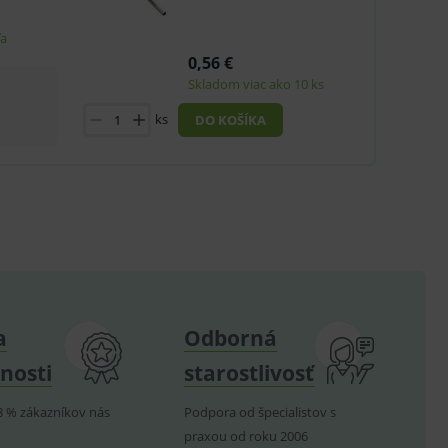
ľa
u do košíka atď. Pre správne
0,56 €
Skladom viac ako 10 ks
ks
DO KOŠÍKA
.
nných relací uživatelů
.
.
ů.
.
a
Odborná
om k zapamatování
nosti
starostlivosť
e nutné, aby banner cookie
8 % zákazníkov nás
Podpora od špecialistov s
praxou od roku 2006