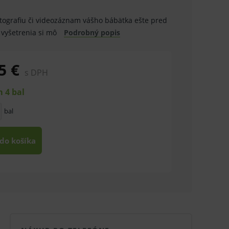
tografiu či videozáznam vášho bábätka ešte pred
vyšetrenia si mô
Podrobný popis
5 €
s DPH
 4 bal
bal
 do košíka