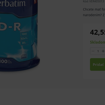
Kód:
VER405013
Chcete mať fo
narodením? Z 
42,5
Skladom
Pridať