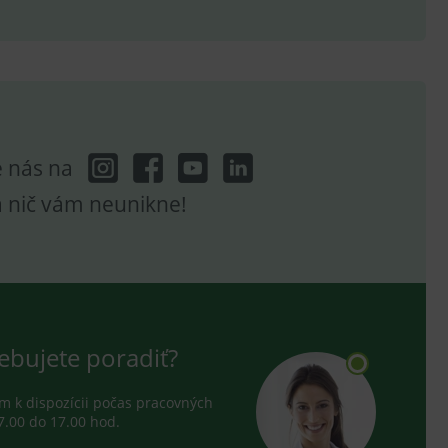
hodné reklamy.
e analytics.
poruje cookies a
e analytics.
hodné reklamy.
e analytics.
e nás na
telských předvoleb pro
těvník webu používá
dování zobrazení
a nič vám neunikne!
ení vhodné reklamy.
e analytics.
ebujete poradiť?
 k dispozícii počas pracovných
7.00 do 17.00 hod.