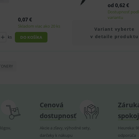
od 0,62 €
né funkcie e-shopu
Dostupnosť pod
 základné funkcie ako voľba odborník/laik, prihlásenie používateľa, vkladanie tovar
variantu
0,07 €
Skladom viac ako 20 ks
Variant vyberte
rovider
/
Vyprší
Popis
Doména
v detaile produktu
ks
DO KOŠÍKA
www.medplus.sk
2 roky
Cookie nutné pro fungování OnLine chatu smartsupp
Zavřením
Univerzální identifikátor používaný k udržování promě
PHP.net
prohlížeče
www.medplus.sk
www.medplus.sk
30 minut
Cookie nutné pro fungování OnLine chatu smartsupp
TONERY
www.medplus.sk
6 měsíců
Cookie nutné pro fungování OnLine chatu smartsupp
2 dny
www.medplus.sk
1 rok
Cookie pro uchování naposledy navštívených produkt
www.medplus.sk
6 měsíců
Cookie nutné pro fungování OnLine chatu smartsupp
2 dny
Cenová
Záruk
1 rok
Tento soubor cookie používá služba Cookie-Script.c
ookieScript
dostupnosť
spokoj
předvoleb souhlasu se soubory cookie návštěvníků. J
www.medplus.sk
Cookie-Script.com fungoval správně.
lógov,
Akcie a zľavy, výhodné sety,
Heureka: 9
darčeky k nákupu
odporúča
rovider
/