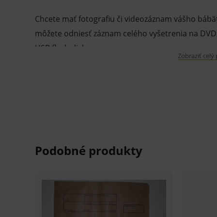
Chcete mať fotografiu či videozáznam vášho bábät
môžete odniesť záznam celého vyšetrenia na DVD a
USB flash disku.
Zobraziť celý
Verbatim CD-R 700MB 52x, 100ks, CD-R média, AZO
Vynikajúca odolnosť voči UV žiareniu, sto ročná ar
chýb při použitie širokej škály zapisovacích jednot
Typ média: - CD-R
Kapacita: - 700 GB
Podporované rýchlosti zápisu: - až 52x
Balenie: - 100 kusov, spidle
V prípade porušenia zapečateného obalu tohto to
hygienických dôvodov možné odstúpiť od kúpnej z