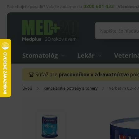
0800 601 433
Potrebujete poradiť? Volajte zadarmo na
–
Všeobecná
Stomatológ
Lekár
Veterin
🏆 Súťaž pre
pracovníkov v zdravotníctve
pokr
Úvod
Kancelárske potreby a tonery
Verbatim CD-R 