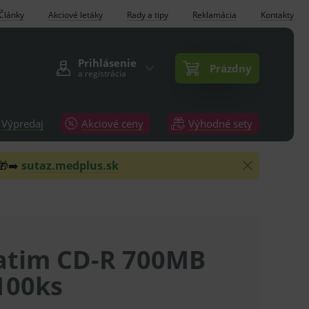
Články
Akciové letáky
Rady a tipy
Reklamácia
Kontakty
Prihlásenie
Prázdny
a registrácia
Výpredaj
Akciové ceny
Výhodné sety
 🎁➡️
sutaz.medplus.sk
atim CD-R 700MB
100ks