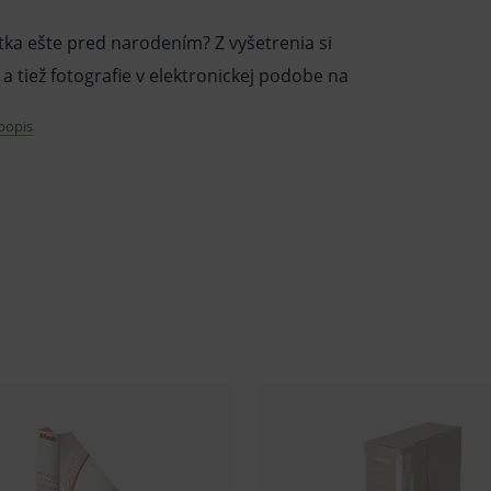
ka ešte pred narodením? Z vyšetrenia si
 tiež fotografie v elektronickej podobe na
 popis
, spindle
chivačná životnosť, najnižší stupeň výskytu
iek CD, doživotná záruka.
varu nie je z dôvodu ochrany zdravia alebo
mluvy v lehote 14 dní.