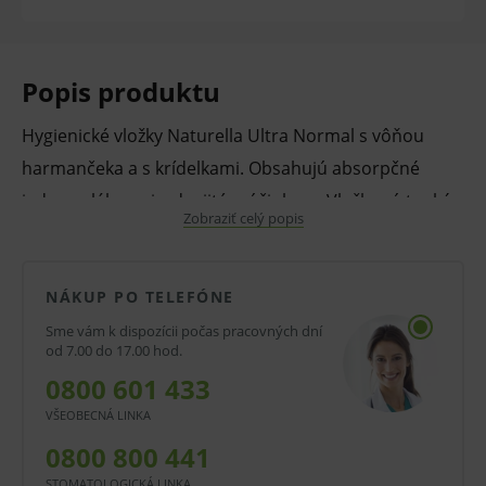
Popis produktu
Hygienické vložky Naturella Ultra Normal s vôňou
harmančeka a s krídelkami. Obsahujú absorpčné
jadro s vláknami s dvojitým účinkom. Vložky sú tenké,
Zobraziť celý popis
ponúkajú pohodlie, diskrétnosť a hebkosť. Vďaka
suchému krému Dermacrom predchádza
podráždeniu pokožky. Sú vhodné pri stredne silnom
NÁKUP PO TELEFÓNE
až silnom krvácaní. Vložky Naturella pohlcujú tekutinu
Sme vám k dispozícii počas pracovných dní
od 7.00 do 17.00 hod.
aj pach a poskytujú tak spoľahlivú ochranu a sviežosť
0800 601 433
po celý deň.
VŠEOBECNÁ LINKA
Vlastnosti a výhody:
0800 800 441
Hygienické vložky.
STOMATOLOGICKÁ LINKA