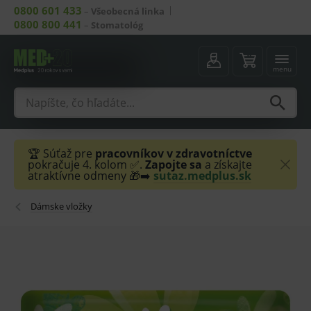
0800 601 433
–
Všeobecná linka
0800 800 441
–
Stomatológ
menu
🏆 Súťaž pre
pracovníkov v zdravotníctve
pokračuje 4. kolom ✅.
Zapojte sa
a získajte
atraktívne odmeny 🎁➡️
sutaz.medplus.sk
Dámske vložky