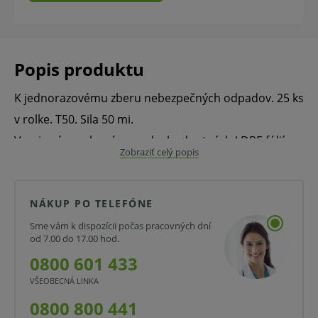
Popis produktu
K jednorazovému zberu nebezpečných odpadov. 25 ks
v rolke. T50. Sila 50 mi.
Vrecia sú vyrobené z vysoko hodnotných LDPE fólií,
Zobraziť celý popis
šetria životné prostredie, odolné proti roztrhnutiu a
vode, sú plne recyklovateľné.
NÁKUP PO TELEFÓNE
Predaj iba po celom balení.
Sme vám k dispozícii počas pracovných dní
od 7.00 do 17.00 hod.
0800 601 433
Objem: 120 l
VŠEOBECNÁ LINKA
0800 800 441
25 ks v rolke.