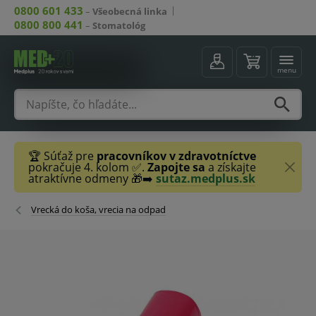
0800 601 433
–
Všeobecná linka
0800 800 441
–
Stomatológ
menu
🏆 Súťaž pre
pracovníkov v zdravotníctve
pokračuje 4. kolom ✅.
Zapojte sa
a získajte
atraktívne odmeny 🎁➡️
sutaz.medplus.sk
Vrecká do koša, vrecia na odpad