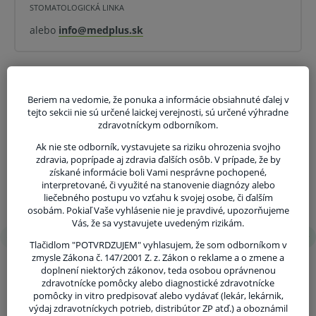
STOMATOLOGICKÁ LINKA
alebo
info@medplus.sk
V kartóne 10 roliek.
V prípade porušenia zapečateného obalu tohto
tovaru nie je z dôvodu ochrany zdravia alebo
hygienických dôvodov možné odstúpiť od kúpnej
Beriem na vedomie, že ponuka a informácie obsiahnuté ďalej v
tejto sekcii nie sú určené laickej verejnosti, sú určené výhradne
zmluvy v lehote 14 dní.
zdravotníckym odborníkom.
Ak nie ste odborník, vystavujete sa riziku ohrozenia svojho
zdravia, poprípade aj zdravia ďalších osôb. V prípade, že by
získané informácie boli Vami nesprávne pochopené,
interpretované, či využité na stanovenie diagnózy alebo
liečebného postupu vo vzťahu k svojej osobe, či ďalším
osobám. Pokiaľ Vaše vyhlásenie nie je pravdivé, upozorňujeme
Vás, že sa vystavujete uvedeným rizikám.
Tlačidlom "POTVRDZUJEM" vyhlasujem, že som odborníkom v
zmysle Zákona č. 147/2001 Z. z. Zákon o reklame a o zmene a
doplnení niektorých zákonov, teda osobou oprávnenou
zdravotnícke pomôcky alebo diagnostické zdravotnícke
pomôcky in vitro predpisovať alebo vydávať (lekár, lekárnik,
výdaj zdravotníckych potrieb, distribútor ZP atď.) a oboznámil