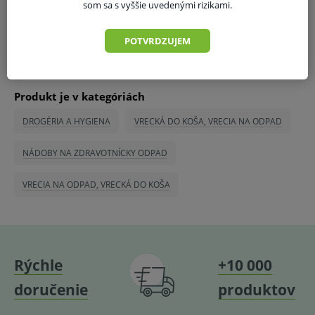
som sa s vyššie uvedenými rizikami.
POTVRDZUJEM
Produkt je v kategóriách
DROGÉRIA A HYGIENA
VRECKÁ DO KOŠA, VRECIA NA ODPAD
NÁDOBY NA ZDRAVOTNÍCKY ODPAD
VRECIA NA ODPAD, VRECKÁ DO KOŠA
Rýchle
+10 000
doručenie
produktov