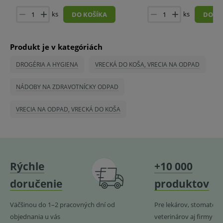
ks
ks
DO KOŠÍKA
DO KO
Produkt je v kategóriách
DROGÉRIA A HYGIENA
VRECKÁ DO KOŠA, VRECIA NA ODPAD
NÁDOBY NA ZDRAVOTNÍCKY ODPAD
VRECIA NA ODPAD, VRECKÁ DO KOŠA
Rýchle
+10 000
doručenie
produktov
Väčšinou do 1–2 pracovných dní od
Pre lekárov, stomatoló
objednania u vás
veterinárov aj firmy