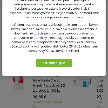
zariadenia, upratovacie firmy, prevádzky a
interpretované, či využité na stanovenie diagnózy alebo
sklady.
liečebného postupu vo vzťahu k svojej osobe, či ďalším
osobám. Pokiaľ Vaše vyhlásenie nie je pravdivé, upozorňujeme
Vás, že sa vystavujete uvedeným rizikám.
Balenie:
Tlačidlom "POTVRDZUJEM" vyhlasujem, že som odborníkom v
Predaj po kusoch (v rolke 15 ks).
zmysle Zákona č. 147/2001 Z. z. Zákon o reklame a o zmene a
doplnení niektorých zákonov, teda osobou oprávnenou
V kartóne 10 roliek.
zdravotnícke pomôcky alebo diagnostické zdravotnícke
pomôcky in vitro predpisovať alebo vydávať (lekár, lekárnik,
V prípade porušenia zapečateného obalu tohto
výdaj zdravotníckych potrieb, distribútor ZP atď.) a oboznámil
som sa s vyššie uvedenými rizikami.
tovaru nie je z dôvodu ochrany zdravia alebo
hygienických dôvodov možné odstúpiť od kúpnej
Súvisiaci tovar
POTVRDZUJEM
zmluvy v lehote 14 dní.
Papierové utierky
Paperne
biele, Katrin Classic
utierky 
Handy Pack, sklad. Z-Z
biele, 1
2-vrstvové, 4000 ks
3150 ks
38,85 €
27,32 
Skladom viac ako 20
Skladom
ks
ks