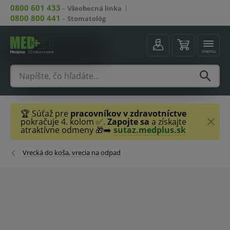
0800 601 433
–
Všeobecná linka
0800 800 441
–
Stomatológ
menu
🏆 Súťaž pre
pracovníkov v zdravotníctve
pokračuje 4. kolom ✅.
Zapojte sa
a získajte
atraktívne odmeny 🎁➡️
sutaz.medplus.sk
Vrecká do koša, vrecia na odpad