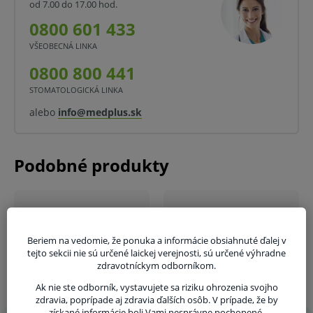
od 7.00 do 17.00 hod.
Vlastnosti a výhody:
0800 601 433
Vysoko kvalitná LDPE fólia.
VŠEOBECNÁ LINKA
0800 800 441
Vysoká pevnosť a odolnosť proti roztrhnutiu.
STOMATOLOGICKÁ LINKA
Odolné voči vlhkosti a presakovaniu.
alebo
info@medplus.sk
Plne recyklovateľné a ekologicky šetrné.
Praktické balenie v roli.
T80 sila 80 µ.
70 × 110 cm.
Objem 120 l.
Beriem na vedomie, že ponuka a informácie obsiahnuté ďalej v
Čiernej farby.
tejto sekcii nie sú určené laickej verejnosti, sú určené výhradne
zdravotníckym odborníkom.
Oblasti použitia:
Ak nie ste odborník, vystavujete sa riziku ohrozenia svojho
Domácnosti, kancelárie, zdravotnícke
zdravia, poprípade aj zdravia ďalších osôb. V prípade, že by
získané informácie boli Vami nesprávne pochopené,