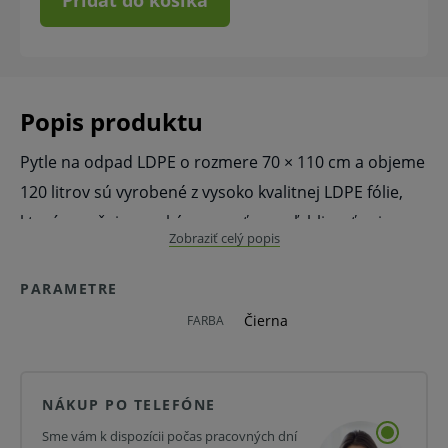
Pridať do košíka
Popis produktu
Pytle na odpad LDPE o rozmere 70 × 110 cm a objeme
120 litrov sú vyrobené z vysoko kvalitnej LDPE fólie,
ktorá zaručuje vysokú pevnosť a spoľahlivosť pri
Zobraziť celý popis
každodennom používaní. Materiál je odolný voči
roztrhnutiu aj vlhkosti, takže je vhodný na zber
PARAMETRE
komunálneho aj prevádzkového odpadu.
Čierna
FARBA
Pytle sú plne recyklovateľné a šetrné k životnému
prostrediu. Vďaka čiernemu prevedeniu zabezpečujú
NÁKUP PO TELEFÓNE
diskrétne zakrytie obsahu. Dodávané sú v praktických
Sme vám k dispozícii počas pracovných dní
roliach, ktoré uľahčujú manipuláciu aj skladovanie.