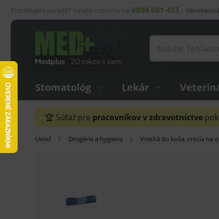
0800 601 433
Potrebujete poradiť? Volajte zadarmo na
–
Všeobecná
Stomatológ
Lekár
Veterin
🏆 Súťaž pre
pracovníkov v zdravotníctve
pokr
Úvod
Drogéria a hygiena
Vrecká do koša, vrecia na 