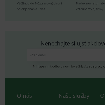
Väčšinou do 1–2 pracovných dní
Pre lekárov, stomato
P
Název
od objednania u vás
veterinárov aj firmy
Pro
D
Název
Do
_gcl_au
G
.
_gat_UA-
.me
193359858-4
test_cookie
G
_ga
.d
Goo
.me
IDE
G
_gid
.d
Goo
Nenechajte si ujsť akcio
.me
VISITOR_INFO1_LIVE
G
YSC
.
Goo
.yo
Váš e-mail
sid
.se
Prihlásením k odberu noviniek súhlasíte so
spracov
_ga_GXRFBLV37P
.me
O nás
Naše služby
O