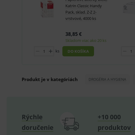
hygienických dôvodov možné odstúpiť od kúpnej z
Katrin Classic Handy
Pack, sklad. Z-Z 2-
Technické – základné život
vrstvové, 4000 ks
Nevyhnutné cookies umožňujú
používanie webu sú nutné.
38,85 €
P
Název
Skladom viac ako 20 ks
_sp_id.ef32
ks
DO KOŠÍKA
PHPSESSID
_sp_ses.ef32
Produkt je v kategóriách
DROGÉRIA A HYGIENA
ssupp.vid
lastVisitedProducts
ssupp.visits
CookieScriptConsent
Rýchle
+10 000
C
doručenie
produktov