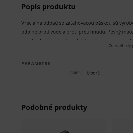
Popis produktu
Vrecia na odpad so zaťahovacou páskou sú vyrobe
odolné proti vode a proti pretrhnutiu. Pevný mater
prostredie. Vrecia sú prakticky a úsporne navinu
Zobraziť celý
ľahké zaviazanie. Modrej farby.
Vlastnosti a výhody:
PARAMETRE
Modrá
FARBA
Vrecia na odpad.
Na zaväzovanie.
Z LDPE fólií.
Pevné.
Odolné.
Recyklovateľné.