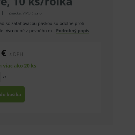
, 10 ks/rolka
Značka:
VIPOR, s.r.o.
ad so zaťahovacou páskou sú odolné proti
de. Vyrobené z pevného m
Podrobný popis
 €
s DPH
 viac ako 20 ks
ks
 do košíka