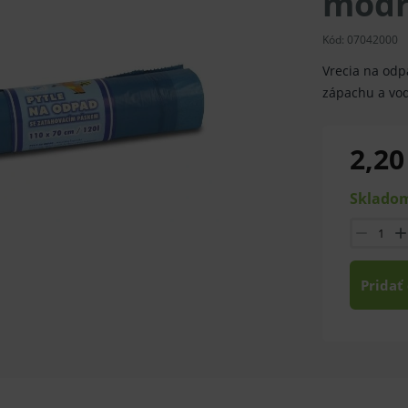
modré
Kód:
07042000
Vrecia na odp
zápachu a vo
2,20
Skladom
Pridať