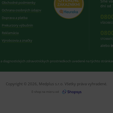
Sme vám
Obchodné podmienky
dní od 
Ochrana osobných údajov
080
Doprava a platba
VŠEOBEC
Prekurzory výbušnín
080
Reklamácia
STOMATO
Výrobcovia a značky
alebo
i
 a diagnostických zdravotníckych prostriedkoch uvedené na týchto stránk
Copyright © 2026, Medplus s.r.o. Všetky práva vyhradené.
E-shop na mieru od