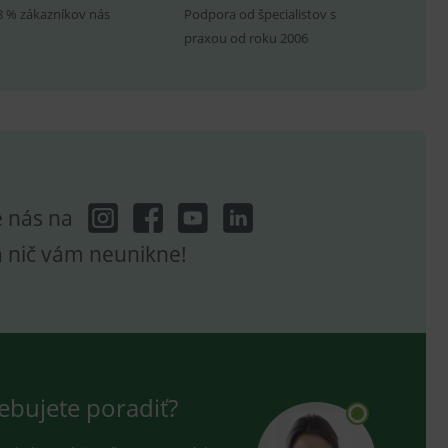
8 % zákazníkov nás
Podpora od špecialistov s
praxou od roku 2006
hodné reklamy.
e analytics.
poruje cookies a
e analytics.
hodné reklamy.
e analytics.
telských předvoleb pro
e nás na
těvník webu používá
dování zobrazení
a nič vám neunikne!
ení vhodné reklamy.
e analytics.
ebujete poradiť?