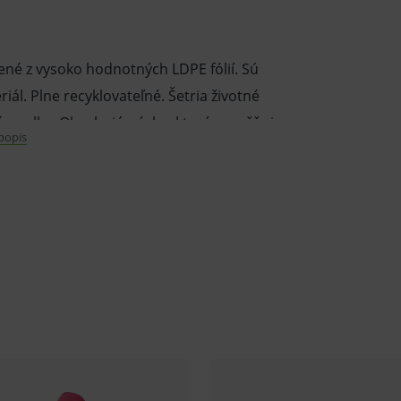
né z vysoko hodnotných LDPE fólií. Sú
iál. Plne recyklovateľné. Šetria životné
té v rolke. Obsahujú pásku, ktorá umožňuje
 popis