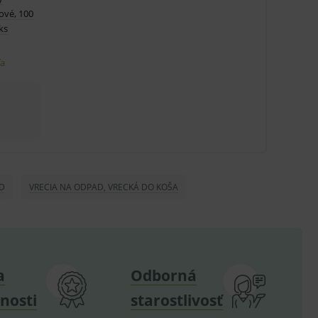
ové, 100
ks
u do košíka atď. Pre správne
ľa
.
nných relací uživatelů
.
D
VRECIA NA ODPAD, VRECKÁ DO KOŠA
.
ů.
.
om k zapamatování
a
Odborná
e nutné, aby banner cookie
nosti
starostlivosť