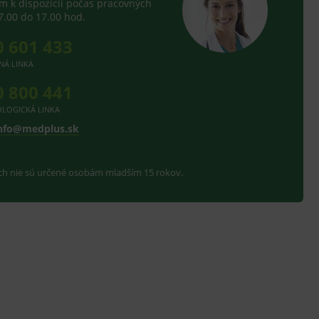
 k dispozícii počas pracovných
7.00 do 17.00 hod.
0 601 433
NÁ LINKA
0 800 441
LOGICKÁ LINKA
nfo@medplus.sk
ach nie sú určené osobám mladším 15 rokov.