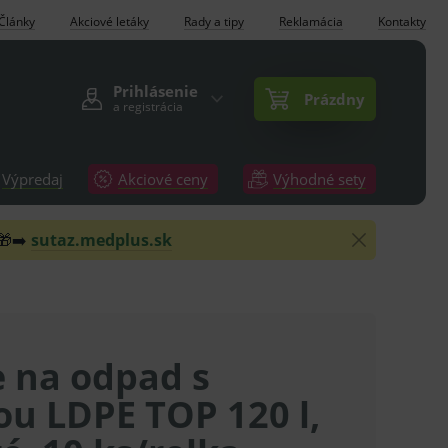
Články
Akciové letáky
Rady a tipy
Reklamácia
Kontakty
Prihlásenie
Prázdny
a registrácia
Výpredaj
Akciové ceny
Výhodné sety
 🎁➡️
sutaz.medplus.sk
e na odpad s
ou LDPE TOP 120 l,