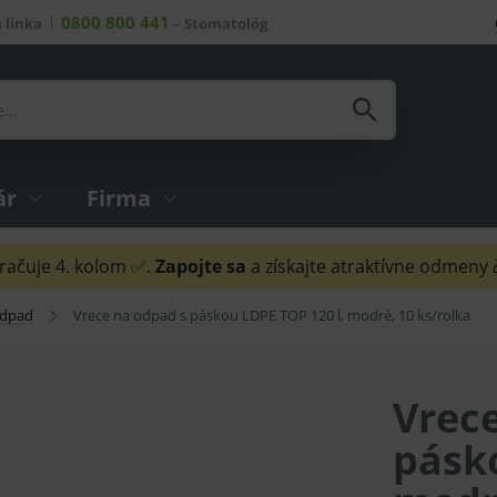
0800 800 441
 linka
–
Stomatológ
ár
Firma
ačuje 4. kolom ✅.
Zapojte sa
a získajte atraktívne odmeny
odpad
Vrece na odpad s páskou LDPE TOP 120 l, modré, 10 ks/rolka
Vrec
pásk