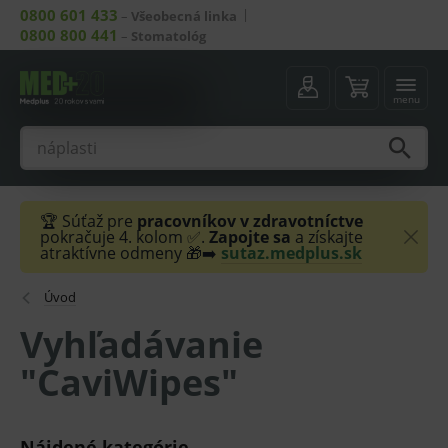
0800 601 433
–
Všeobecná linka
0800 800 441
–
Stomatológ
menu
🏆 Súťaž pre
pracovníkov v zdravotníctve
pokračuje 4. kolom ✅.
Zapojte sa
a získajte
atraktívne odmeny 🎁➡️
sutaz.medplus.sk
Úvod