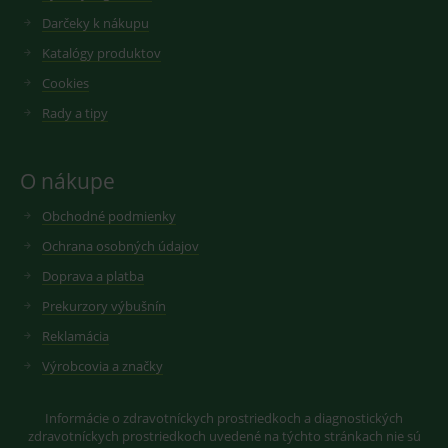
ssupp.visits
www.medplus.sk
6 měsíců
Cookie
Darčeky k nákupu
2 dny
pro
fungov
Katalógy produktov
OnLine
smarts
Cookies
CookieScriptConsent
1 rok
Tento 
CookieScript
Rady a tipy
cookie
www.medplus.sk
použív
služba
Cookie
Script.
O nákupe
zapama
předvo
souhla
Obchodné podmienky
soubo
cookie
Ochrana osobných údajov
návště
Je nutn
Doprava a platba
banne
cookie
Prekurzory výbušnín
Cookie
Script
Reklamácia
fungov
správn
Výrobcovia a značky
Informácie o zdravotníckych prostriedkoch a diagnostických
zdravotníckych prostriedkoch uvedené na týchto stránkach nie sú
Provider
/