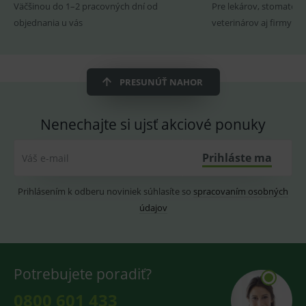
Väčšinou do 1–2 pracovných dní od
Pre lekárov, stomatoló
OnLine
smarts
objednania u vás
veterinárov aj firmy
ssupp.vid
www.medplus.sk
6 měsíců
Cookie
2 dny
pro
fungov
OnLine
smarts
PRESUNÚŤ NAHOR
lastVisitedProducts
www.medplus.sk
1 rok
Cookie
uchová
naposl
Nenechajte si ujsť akciové ponuky
navští
produk
ssupp.visits
www.medplus.sk
6 měsíců
Cookie
Prihláste ma
Váš e-mail
2 dny
pro
fungov
OnLine
Prihlásením k odberu noviniek súhlasíte so
spracovaním osobných
smarts
údajov
CookieScriptConsent
1 rok
Tento 
CookieScript
cookie
www.medplus.sk
použív
služba
Cookie
Script.
Potrebujete poradiť?
zapama
předvo
souhla
0800 601 433
soubo