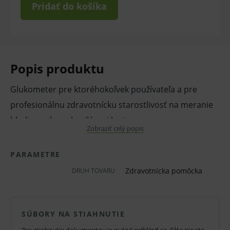
Pridať do košíka
Popis produktu
Glukometer pre ktoréhokoľvek používateľa a pre
profesionálnu zdravotnícku starostlivosť na meranie
hladiny cukru v kapilárnej krvi.
Zobraziť celý popis
Rýchle výsledky do 10 sekúnd.
PARAMETRE
Obsahuje: prístroj, pero, 10 lanciet a 10 prúžkov + 50
Zdravotnícka pomôcka
DRUH TOVARU
prúžkov za zvýhodnenú cenu.
Testovacie prúžky na glukometra eBsensor.
SÚBORY NA STIAHNUTIE
Samonasávacie funkcie. Každé balenie obsahuje