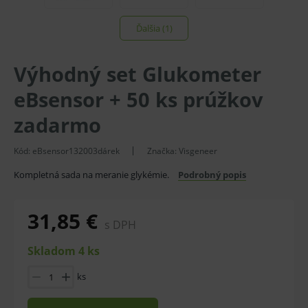
Ďalšia (1)
Výhodný set Glukometer
eBsensor + 50 ks prúžkov
zadarmo
Kód:
eBsensor132003dárek
Značka:
Visgeneer
Kompletná sada na meranie glykémie.
Podrobný popis
31,85 €
s DPH
Skladom 4 ks
ks