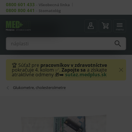
0800 601 433
–
Všeobecná linka
0800 800 441
–
Stomatológ
menu
🏆 Súťaž pre
pracovníkov v zdravotníctve
pokračuje 4. kolom ✅.
Zapojte sa
a získajte
atraktívne odmeny 🎁➡️
sutaz.medplus.sk
Glukometre, cholesterolmetre