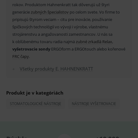
Doména
rokov. Produktom Hahnenkratt tak dôverujú už štyri
_sp_id.ef32
www.medplus.sk
2 roky
Cookie
generácie
zubných špecialistov
po celom svete. Vo firme to
pro
fungov
pripisujú štyrom veciam – citu pre inovácie, používanie
OnLine
špičkových technológií vo vývoji i výrobe, vlastnému
smarts
strojárenstvu a angažovanosti zamestnancov. U nás sa
PHPSESSID
Zavřením
Univer
PHP.net
prohlížeče
identif
www.medplus.sk
k obľúbenému tovaru radia najmä
zubné zrkadlá Relax
,
použív
vyšetrovacie sondy
ERGOform a ERGOtouch alebo kořenové
udržov
promě
FRC čapy
.
relací
uživate
Všetky produkty E. HAHNENKRATT
_sp_ses.ef32
www.medplus.sk
30 minut
Cookie
pro
fungov
OnLine
smarts
Produkt je v kategóriách
ssupp.vid
www.medplus.sk
6 měsíců
Cookie
2 dny
pro
STOMATOLOGICKÉ NÁSTROJE
NÁSTROJE VYŠETROVACIE
fungov
OnLine
smarts
lastVisitedProducts
www.medplus.sk
1 rok
Cookie
uchová
naposl
navští