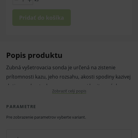
Pridať do košíka
Popis produktu
Zubná vyšetrovacia sonda je určená na zistenie
prítomnosti kazu, jeho rozsahu, akosti spodiny kazivej
dutiny, na kontrolu vypreparovanej kavity a výplne na
Zobraziť celý popis
miestach neprístupných oku. Saténový finish
zabraňuje nežiaducim odleskom. Zubné sondy sú
PARAMETRE
odľahčené, aby práca s nimi bola čo najpríjemnejšia.
Pre zobrazenie parametrov vyberte variant.
Vlastnosti a výhody:
Nástroje sú ultraľahké a dizajn držadla je