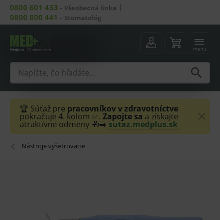
0800 601 433
–
Všeobecná linka
0800 800 441
–
Stomatológ
menu
🏆 Súťaž pre
pracovníkov v zdravotníctve
pokračuje 4. kolom ✅.
Zapojte sa
a získajte
atraktívne odmeny 🎁➡️
sutaz.medplus.sk
Nástroje vyšetrovacie