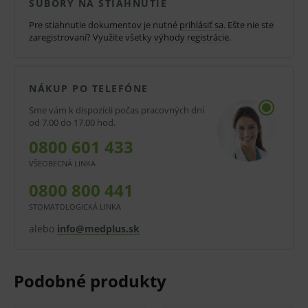
SÚBORY NA STIAHNUTIE
navrhnutý tak, aby bol čo najprirodzenejší a
Pre stiahnutie dokumentov je nutné
prihlásiť sa
. Ešte nie ste
zaisťoval perfektné uchytenie sondy.
zaregistrovaní? Využite všetky
výhody registrácie
.
Držiatka zubnej sondy ERGOtouch sú
vyrobené z umelej hmoty vystuženej
NÁKUP PO TELEFÓNE
sklenenými vláknami.
Sme vám k dispozícii počas pracovných dní
od 7.00 do 17.00 hod.
Tento materiál je autoklávovateľný (134 ° C) a
0800 601 433
to pri zachovaní farby aj tvaru nástroja.
VŠEOBECNÁ LINKA
Sonda samotná je vyrobená z nehrdzavejúcej
0800 800 441
ocele.
STOMATOLOGICKÁ LINKA
Tento typ ocele sa vyznačuje vysokou
alebo
info@medplus.sk
flexibilitou a silou v ohybe.
Saténový finish zabraňuje nežiaducim
odleskom.
Sondy sú napevno uchytené k držiakom.