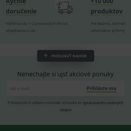
Rýchle
+10 000
produk
doručenie
produktov
ssupp.visits
www.medplus.sk
6 měsíců
Cookie
2 dny
pro
fungov
Väčšinou do 1–2 pracovných dní od
Pre lekárov, stomatoló
OnLine
smarts
objednania u vás
veterinárov aj firmy
CookieScriptConsent
1 rok
Tento 
CookieScript
cookie
www.medplus.sk
použív
služba
Cookie
PRESUNÚŤ NAHOR
Script.
zapama
předvo
souhla
Nenechajte si ujsť akciové ponuky
soubo
cookie
návště
Je nutn
Prihláste ma
Váš e-mail
banne
cookie
Cookie
Script
Prihlásením k odberu noviniek súhlasíte so
spracovaním osobných
fungov
údajov
správn