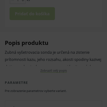
Pridať do košíka
Popis produktu
Zubná vyšetrovacia sonda je určená na zistenie
prítomnosti kazu, jeho rozsahu, akosti spodiny kazivej
dutiny, na kontrolu vypreparovanej kavity a výplne na
Zobraziť celý popis
miestach neprístupných oku. Saténový finish
zabraňuje nežiaducim odleskom. Zubné sondy sú
PARAMETRE
odľahčené, aby práca s nimi bola čo najpríjemnejšia.
Pre zobrazenie parametrov vyberte variant.
Vlastnosti a výhody:
Nástroje sú ultraľahké a dizajn držadla je