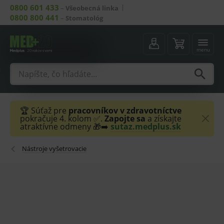
0800 601 433
–
Všeobecná linka
0800 800 441
–
Stomatológ
menu
🏆 Súťaž pre
pracovníkov v zdravotníctve
pokračuje 4. kolom ✅.
Zapojte sa
a získajte
atraktívne odmeny 🎁➡️
sutaz.medplus.sk
Nástroje vyšetrovacie