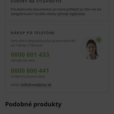
SÚBORY NA STIAHNUTIE
navrhnutý tak, aby bol čo najprirodzenejší a
Pre stiahnutie dokumentov je nutné
prihlásiť sa
. Ešte nie ste
zaisťoval perfektné uchytenie sondy.
zaregistrovaní? Využite všetky
výhody registrácie
.
Držiatka zubnej sondy ERGOtouch sú
vyrobené z umelej hmoty vystuženej
NÁKUP PO TELEFÓNE
sklenenými vláknami.
Sme vám k dispozícii počas pracovných dní
od 7.00 do 17.00 hod.
Tento materiál je autoklávovateľný (134 ° C) a
0800 601 433
to pri zachovaní farby aj tvaru nástroja.
VŠEOBECNÁ LINKA
Sonda samotná je vyrobená z nehrdzavejúcej
0800 800 441
ocele.
STOMATOLOGICKÁ LINKA
Tento typ ocele sa vyznačuje vysokou
alebo
info@medplus.sk
flexibilitou a silou v ohybe.
Saténový finish zabraňuje nežiaducim
odleskom.
Sondy sú napevno uchytené k držiakom.