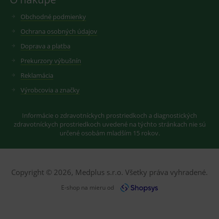
sledování
zobrazení
uživatelskýc
vhodné
Obchodné podmienky
předvoleb
reklamy.
pro videa
Ochrana osobných údajov
Youtube
_ga_GXRFBLV37P
.medplus.sk
2 roky
Cookie pro
vložená do
měření
Doprava a platba
webů; může
návštěvnosti
také určit,
ve službě
zda
Prekurzory výbušnín
google
návštěvník
analytics.
webu
Reklamácia
používá
novou nebo
Výrobcovia a značky
starou verzi
rozhraní
Youtube.
Informácie o zdravotníckych prostriedkoch a diagnostických
zdravotníckych prostriedkoch uvedené na týchto stránkach nie sú
určené osobám mladším 15 rokov.
Copyright © 2026, Medplus s.r.o. Všetky práva vyhradené.
E-shop na mieru od