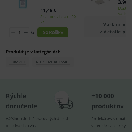
3,90 €
OnLine
smarts
Dostup
11,48 €
variant
Skladom viac ako 20
PHPSESSID
Zavřením
Univer
PHP.net
prohlížeče
identif
www.medplus.sk
ks
Variant vyb
použív
udržov
v detaile pr
ks
DO KOŠÍKA
promě
relací
uživate
_sp_ses.ef32
www.medplus.sk
30 minut
Cookie
Produkt je v kategóriách
pro
fungov
RUKAVICE
NITRILOVÉ RUKAVICE
OnLine
smarts
ssupp.vid
www.medplus.sk
6 měsíců
Cookie
2 dny
pro
fungov
OnLine
smarts
Rýchle
+10 000
lastVisitedProducts
www.medplus.sk
1 rok
Cookie
uchová
doručenie
produktov
naposl
navští
produk
Väčšinou do 1–2 pracovných dní od
Pre lekárov, stomatoló
ssupp.visits
www.medplus.sk
6 měsíců
Cookie
objednania u vás
veterinárov aj firmy
2 dny
pro