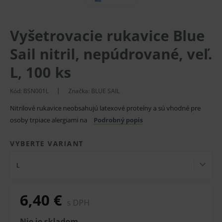
Vyšetrovacie rukavice Blue
Sail nitril, nepúdrované, veľ.
L, 100 ks
Kód: BSN001L
Značka:
BLUE SAIL
Nitrilové rukavice neobsahujú latexové proteíny a sú vhodné pre
osoby trpiace alergiami na
Podrobný popis
VYBERTE VARIANT
L
6,40 €
s DPH
Nie je skladom