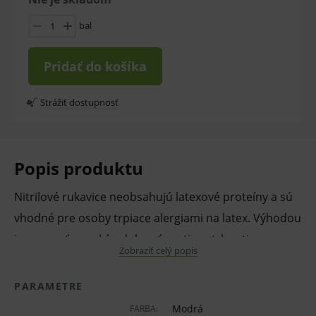
bal
Pridať do košíka
Strážiť dostupnosť
Popis produktu
Nitrilové rukavice neobsahujú latexové proteíny a sú
vhodné pre osoby trpiace alergiami na latex. Výhodou
je pevnosť, vysoká odolnosť proti pretrhnutiu,
Zobraziť celý popis
rukavice sú veľmi tenké, a preto ponúkajú maximálnu
hmatovú citlivosť.
PARAMETRE
Modrá
FARBA: