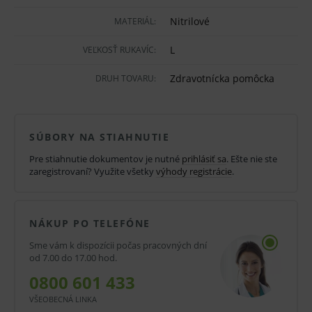
Nitrilové rukavice nájdu využitie vo všetkých
Nitrilové
MATERIÁL:
lekárskych odboroch najmä v stomatológii. Môžu byť
používané v zdravotníctve, laboratóriu, pohostinstve,
L
VEĽKOSŤ RUKAVÍC:
kozmetike ale aj ďalších odboroch.
Zdravotnícka pomôcka
DRUH TOVARU:
Vlastnosti a výhody:
Nitrilové, nepúdrované rukavice.
SÚBORY NA STIAHNUTIE
Široké využitie nielen v zdravotníctve.
Pre stiahnutie dokumentov je nutné
prihlásiť sa
. Ešte nie ste
zaregistrovaní? Využite všetky
výhody registrácie
.
Odolné proti pretrhnutiu.
Hypoalergénne.
Na jednorazové použitie.
NÁKUP PO TELEFÓNE
Sme vám k dispozícii počas pracovných dní
Modrej farby.
od 7.00 do 17.00 hod.
Nesterilné, pravoľavé.
0800 601 433
Oblasti použitia:
VŠEOBECNÁ LINKA