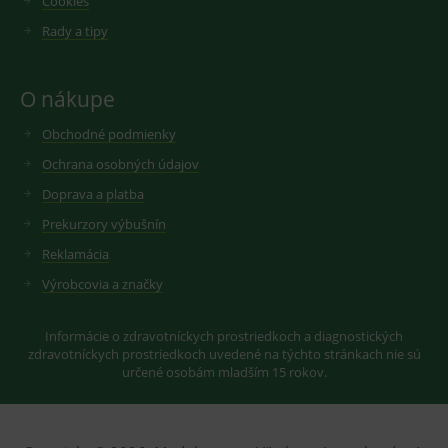
Cookies
měsíců
soubor
.youtube.com
sid
.seznam.cz
1 měsíc
Cookie od
cookie
seznam.cz
Rady a tipy
nastavuje
googlu.
Youtube ke
Slouží pro
sledování
zobrazení
uživatelskýc
vhodné
předvoleb
reklamy.
O nákupe
pro videa
Youtube
_ga_GXRFBLV37P
.medplus.sk
2 roky
Cookie pro
vložená do
Obchodné podmienky
měření
webů; může
návštěvnosti
také určit,
ve službě
Ochrana osobných údajov
zda
google
návštěvník
analytics.
Doprava a platba
webu
používá
Prekurzory výbušnín
novou nebo
starou verzi
Reklamácia
rozhraní
Youtube.
Výrobcovia a značky
Informácie o zdravotníckych prostriedkoch a diagnostických
zdravotníckych prostriedkoch uvedené na týchto stránkach nie sú
určené osobám mladším 15 rokov.