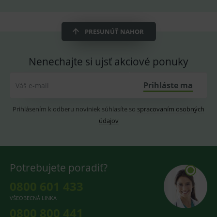
fungov
OnLine
smarts
CookieScriptConsent
1 rok
Tento 
CookieScript
PRESUNÚŤ NAHOR
cookie
www.medplus.sk
použív
služba
Cookie
Nenechajte si ujsť akciové ponuky
Script.
zapama
předvo
souhla
Prihláste ma
Váš e-mail
soubo
cookie
návště
Prihlásením k odberu noviniek súhlasíte so
spracovaním osobných
Je nutn
banne
údajov
cookie
Cookie
Script
fungov
správn
Potrebujete poradiť?
0800 601 433
Provider
/
VŠEOBECNÁ LINKA
Název
Vyprší
Popis
Provider
Doména
/
Název
Vyprší
Popis
0800 800 441
Doména