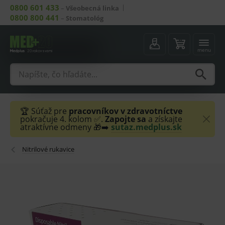
0800 601 433
–
Všeobecná linka
0800 800 441
–
Stomatológ
menu
🏆 Súťaž pre
pracovníkov v zdravotníctve
pokračuje 4. kolom ✅.
Zapojte sa
a získajte
atraktívne odmeny 🎁➡️
sutaz.medplus.sk
Nitrilové rukavice