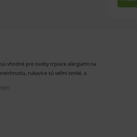
 sú vhodné pre osoby trpiace alergiami na
retrhnutiu, rukavice sú veľmi tenké, a
 popis
árskych odboroch najmä v stomatológii.
ohostinstve, kozmetike ale aj ďalších