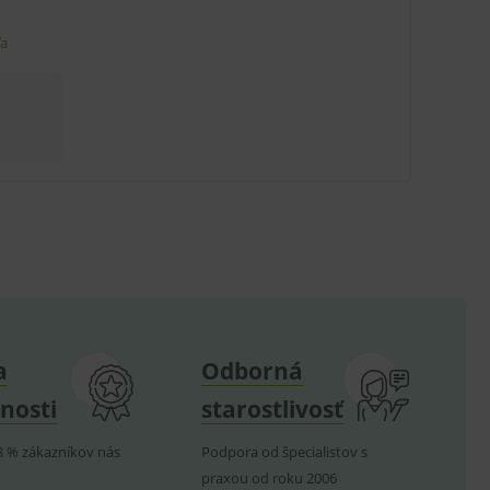
.
ľa
ů.
.
om k zapamatování
e nutné, aby banner cookie
hodné reklamy.
e analytics.
poruje cookies a
e analytics.
a
Odborná
hodné reklamy.
nosti
starostlivosť
e analytics.
telských předvoleb pro
těvník webu používá
8 % zákazníkov nás
Podpora od špecialistov s
dování zobrazení
praxou od roku 2006