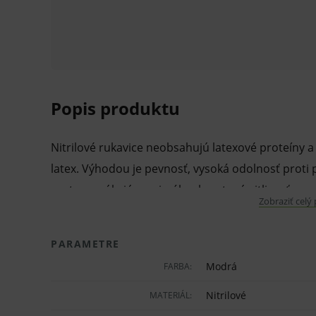
Popis produktu
Nitrilové rukavice neobsahujú latexové proteíny a
latex. Výhodou je pevnosť, vysoká odolnosť proti p
preto ponúkajú maximálnu hmatovú citlivosť.
Zobraziť celý
Nitrilové rukavice nájdu využitie vo všetkých lek
PARAMETRE
Môžu byť používané v zdravotníctve, laboratóriu, p
Modrá
FARBA:
odboroch.
Nitrilové
MATERIÁL:
Vlastnosti a výhody: