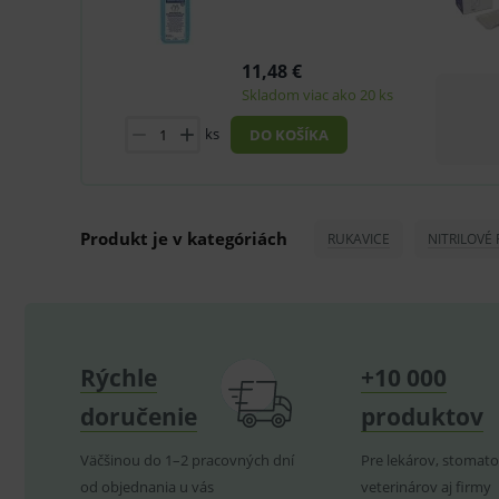
ssupp.vid
11,48 €
lastVisitedProducts
Skladom viac ako 20 ks
ssupp.visits
ks
DO KOŠÍKA
CookieScriptConsent
C
Produkt je v kategóriách
RUKAVICE
NITRILOVÉ
P
Název
Pro
D
Název
Do
_gcl_au
G
.
_gat_UA-
.me
193359858-4
test_cookie
G
_ga
.d
Goo
Rýchle
+10 000
.me
IDE
G
doručenie
produktov
_gid
.d
Goo
.me
VISITOR_INFO1_LIVE
G
Väčšinou do 1–2 pracovných dní
Pre lekárov, stomato
YSC
.
Goo
.yo
od objednania u vás
veterinárov aj firmy