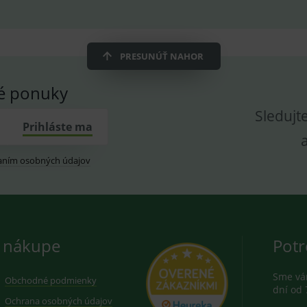
znam.cz
1 měsíc
Cookie od seznam.cz googlu. Slouží pro zobraz
dplus.sk
2 roky
Cookie pro měření návštěvnosti ve službě googl
PRESUNÚŤ NAHOR
vé ponuky
Sledujt
Prihláste ma
aním osobných údajov
 nákupe
Potr
Sme vám
Obchodné podmienky
dní od 
Ochrana osobných údajov