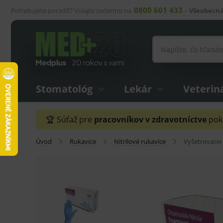
0800 601 433
Potrebujete poradiť? Volajte zadarmo na
–
Všeobecná
Stomatológ
Lekár
Veterin
🏆 Súťaž pre
pracovníkov v zdravotníctve
pokr
Úvod
Rukavice
Nitrilové rukavice
Vyšetrovacie r