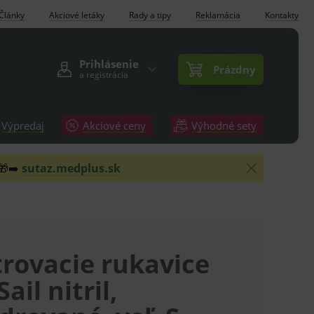
Články
Akciové letáky
Rady a tipy
Reklamácia
Kontakty
Prihlásenie
Prázdny
a registrácia
Výpredaj
Akciové ceny
Výhodné sety
 🎁➡️
sutaz.medplus.sk
rovacie rukavice
ail nitril,