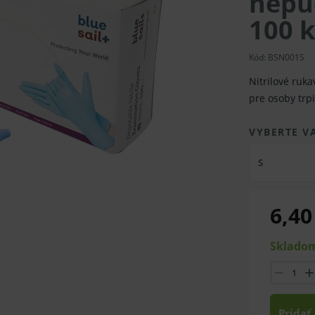
nepúd
100 k
Kód: BSN001S
Nitrilové ruk
pre osoby trp
VYBERTE V
S
6,40
Skladom
Pridať