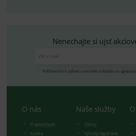
sid
.se
_ga_GXRFBLV37P
.me
Nenechajte si ujsť akcio
Váš e-mail
Prihlásením k odberu noviniek súhlasíte so
spracov
O nás
Naše služby
O
O spoločnosti
Články
Kariéra
Výhody registrácie