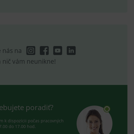
ení vhodné reklamy.
e analytics.
e nás na
a nič vám neunikne!
ebujete poradiť?
 k dispozícii počas pracovných
7.00 do 17.00 hod.