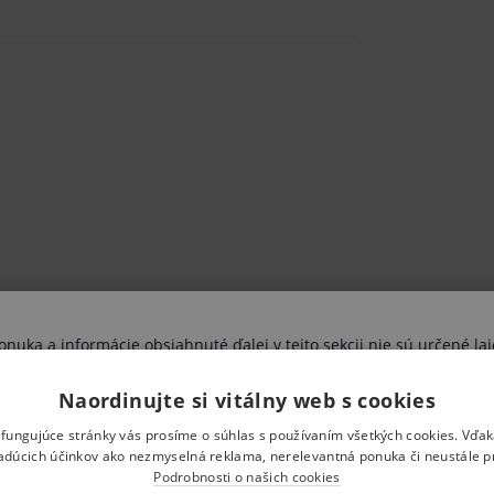
uka a informácie obsiahnuté ďalej v tejto sekcii nie sú určené lai
výhradne zdravotníckym odborníkom.
iách.
Naordinujte si vitálny web s cookies
vujete sa riziku ohrozenia svojho zdravia, poprípade aj zdravia ďal
ami nesprávne pochopené, interpretované, či využité na stanovenie
štúdiách, v pohostinstve a pod.
 fungujúce stránky vás prosíme o súhlas s používaním všetkých cookies. Vďa
ej osobe, či ďalším osobám. Pokiaľ Vaše vyhlásenie nie je pravdivé
adúcich účinkov ako nezmyselná reklama, nerelevantná ponuka či neustále p
vystavujete uvedeným rizikám.
Podrobnosti o našich cookies