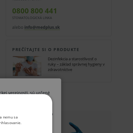
0800 800 441
STOMATOLOGICKÁ LINKA
alebo
info@medplus.sk
PREČÍTAJTE SI O PRODUKTE
Dezinfekcia a starostlivosť o
ruky – základ správnej hygieny v
zdravotníctve
ckej verejnosti, sú určené
ších osôb. V prípade, že by
 diagnózy alebo liečebného
ka nemu sa
, upozorňujeme Vás, že sa
rihlasovanie.