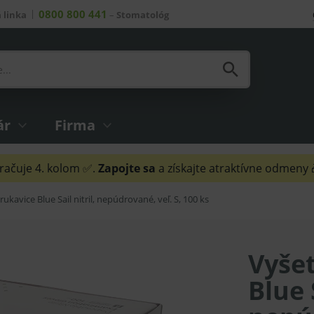
0800 800 441
 linka
–
Stomatológ
ár
Firma
ačuje 4. kolom ✅.
Zapojte sa
a získajte atraktívne odmeny
ukavice Blue Sail nitril, nepúdrované, veľ. S, 100 ks
Vyšet
Blue S