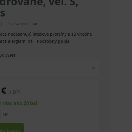
rované, veľ. S,
s
Značka:
BLUE SAIL
avice neobsahujú latexové proteíny a sú vhodné
iace alergiami na
Podrobný popis
ARIANT
 €
s DPH
 viac ako 20 bal
bal
 do košíka