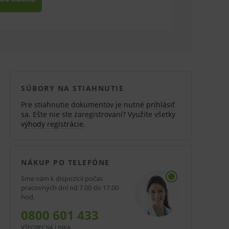
SÚBORY NA STIAHNUTIE
Pre stiahnutie dokumentov je nutné
prihlásiť
sa
. Ešte nie ste zaregistrovaní? Využite všetky
výhody registrácie
.
NÁKUP PO TELEFÓNE
Sme vám k dispozícii počas
pracovných dní od 7.00 do 17.00
hod.
0800 601 433
VŠEOBECNÁ LINKA