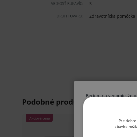
S
VEĽKOSŤ RUKAVÍC:
Nitrilové, nepúdrované rukavice.
Zdravotnícka pomôcka
DRUH TOVARU:
Široké využitie nielen v zdravotníctve.
Odolné proti pretrhnutiu.
Hypoalergénne.
Na jednorazové použitie.
Modrej farby.
Nesterilné, pravoľavé.
Oblasti použitia:
Beriem na vedomie, že pon
V zdravotníctve, stomatológii, v laboratór
Ak nie ste odborník, vysta
získané informácie boli V
V kozmetických, kaderníckych, tetovacích 
Pre dobre
postupu vo vzťahu k svoj
zbavíte neži
Balenie: