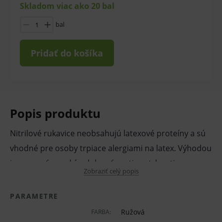
Skladom viac ako 20 bal
bal
Pridať do košíka
Popis produktu
Nitrilové rukavice neobsahujú latexové proteíny a sú
vhodné pre osoby trpiace alergiami na latex. Výhodou
je pevnosť, vysoká odolnosť proti pretrhnutiu,
Zobraziť celý popis
rukavice sú veľmi tenké, a preto ponúkajú maximálnu
hmatovú citlivosť.
PARAMETRE
Ružová
FARBA:
Nitrilové rukavice nájdu využitie vo všetkých