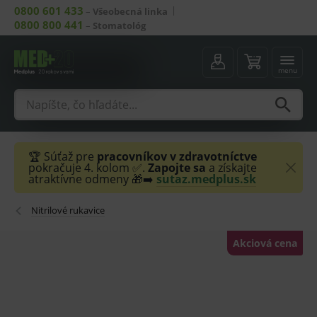
0800 601 433
–
Všeobecná linka
0800 800 441
–
Stomatológ
menu
🏆 Súťaž pre
pracovníkov v zdravotníctve
pokračuje 4. kolom ✅.
Zapojte sa
a získajte
atraktívne odmeny 🎁➡️
sutaz.medplus.sk
Nitrilové rukavice
Akciová cena