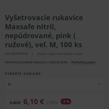
Vyšetrovacie rukavice
Maxsafe nitril,
nepúdrované, pink (
ružové), veľ. M, 100 ks
Kód: MSNP001M
Značka:
Supermax Global Limited
Nitrilové pravoľavé rukavice v ružovej farbe.
Podrobný popis
VYBERTE VARIANT
M
6,10 €
-5 %
6,40 €
s DPH