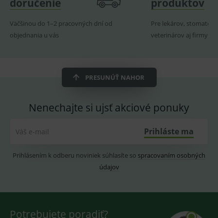
doručenie
produktov
pro
fungov
OnLine
Väčšinou do 1–2 pracovných dní od
Pre lekárov, stomatoló
smarts
objednania u vás
veterinárov aj firmy
ssupp.vid
www.medplus.sk
6 měsíců
Cookie
2 dny
pro
fungov
OnLine
smarts
PRESUNÚŤ NAHOR
lastVisitedProducts
www.medplus.sk
1 rok
Cookie
uchová
naposl
navští
Nenechajte si ujsť akciové ponuky
produk
ssupp.visits
www.medplus.sk
6 měsíců
Cookie
2 dny
pro
Prihláste ma
Váš e-mail
fungov
OnLine
smarts
Prihlásením k odberu noviniek súhlasíte so
spracovaním osobných
CookieScriptConsent
1 rok
Tento 
CookieScript
údajov
cookie
www.medplus.sk
použív
služba
Cookie
Script.
zapama
předvo
Potrebujete poradiť?
souhla