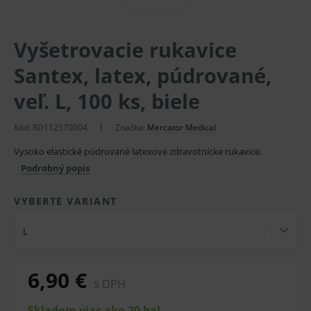
Vyšetrovacie rukavice
Santex, latex, púdrované,
veľ. L, 100 ks, biele
Kód: RD112570004
Značka:
Mercator Medical
Vysoko elastické púdrované latexové zdravotnícke rukavice.
Podrobný popis
VYBERTE VARIANT
L
6,90 €
s DPH
Skladom viac ako 20 bal