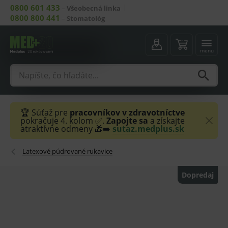
0800 601 433
–
Všeobecná linka
0800 800 441
–
Stomatológ
menu
🏆 Súťaž pre
pracovníkov v zdravotníctve
pokračuje 4. kolom ✅.
Zapojte sa
a získajte
atraktívne odmeny 🎁➡️
sutaz.medplus.sk
Latexové púdrované rukavice
Dopredaj