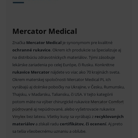
Technické – základné životné funkcie e-shopu
Nevyhnutné cookies umožňujú základné
funkcie ako voľba odborník/laik, prihlásenie
používateľa, vkladanie tovaru do košíka atď. Pre
správne používanie webu sú nutné.
Mercator Medical
Provider
/
Název
Vyprší
Popis
Doména
Značka
Mercator Medical
je synonymom pre kvalitné
_sp_id.ef32
www.medplus.sk
2 roky
Cookie
ochranné rukavice
. Okrem ich produkcie sa špecializuje aj
pro
fungov
na distribúciu zdravotníckych materiálov. Tými zásobuje
OnLine
lekárske zariadenia po celej Európe, či Rusku. Konkrétne
smarts
rukavice Mercator
nájdete vo viac ako 70 krajinách sveta.
PHPSESSID
Zavřením
Univer
PHP.net
prohlížeče
identif
www.medplus.sk
Okrem materskej spoločnosti Mercator Medical PL ich
použív
vyrábajú aj dcérske pobočky na Ukrajine, v Česku, Rumunsku,
udržov
promě
Thajsku, v Maďarsku, Taliansku, či USA. V tejto kategórii
relací
uživate
potom máte na výber chirurgické rukavice
Mercator Comfort
púdrované
aj nepúdrované, alebo vyšetrovacie rukavice
_sp_ses.ef32
www.medplus.sk
30 minut
Cookie
pro
Vinylex
bez latexu. Všetky kusy sa vyrábajú z
recyklovaných
fungov
OnLine
materiálov
a získali radu
certifikátov, či ocenení
. Aj preto
smarts
sa tešia všeobecnému uznaniu a obľube.
ssupp.vid
www.medplus.sk
6 měsíců
Cookie