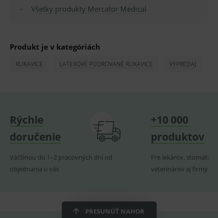
2 dny
pro
Všetky produkty Mercator Medical
fungov
OnLine
smarts
lastVisitedProducts
www.medplus.sk
1 rok
Cookie
uchová
Produkt je v kategóriách
naposl
navští
RUKAVICE
LATEXOVÉ PÚDROVANÉ RUKAVICE
VÝPREDAJ
produk
ssupp.visits
www.medplus.sk
6 měsíců
Cookie
2 dny
pro
fungov
OnLine
smarts
Rýchle
+10 000
CookieScriptConsent
1 rok
Tento 
CookieScript
cookie
www.medplus.sk
použív
doručenie
produktov
služba
Cookie
Script.
Väčšinou do 1–2 pracovných dní od
Pre lekárov, stomatoló
zapama
předvo
objednania u vás
veterinárov aj firmy
souhla
soubo
cookie
návště
Je nutn
banne
PRESUNÚŤ NAHOR
cookie