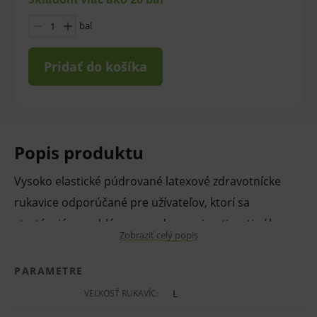
bal
Pridať do košíka
Popis produktu
Vysoko elastické púdrované latexové zdravotnícke
rukavice odporúčané pre užívateľov, ktorí sa
stretávajú s problémom nadmernej potivosti rúk –
Zobraziť celý popis
najvyššia kvalita za najnižšiu cenu.
PARAMETRE
Vlastnosti a výhody:
L
VEĽKOSŤ RUKAVÍC:
diagnostické a ochranné rukavice