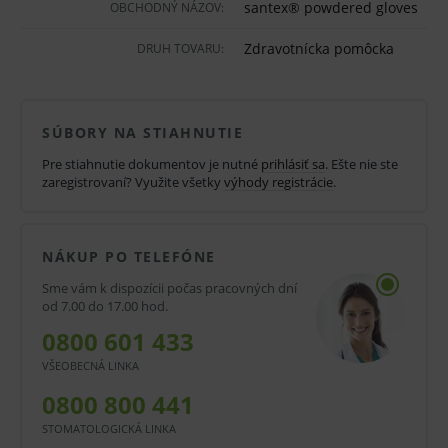
santex® powdered gloves
OBCHODNÝ NÁZOV:
biela farba
nesterilný
Zdravotnícka pomôcka
DRUH TOVARU:
materiál: prírodný latex
hladké
SÚBORY NA STIAHNUTIE
púdrované
Pre stiahnutie dokumentov je nutné
prihlásiť sa
. Ešte nie ste
zaregistrovaní? Využite všetky
výhody registrácie
.
púdrovací prípravok: kukuričný škrob (múčka)
počet v balení: 100 ks
manžeta: rolovaný okraj
NÁKUP PO TELEFÓNE
Sme vám k dispozícii počas pracovných dní
Balenie:
od 7.00 do 17.00 hod.
100 ks rukavíc v balení
0800 601 433
kartónové množstvo - 10 balení
VŠEOBECNÁ LINKA
0800 800 441
V prípade porušenia zapečateného obalu tohto
STOMATOLOGICKÁ LINKA
tovaru nie je z dôvodu ochrany zdravia alebo