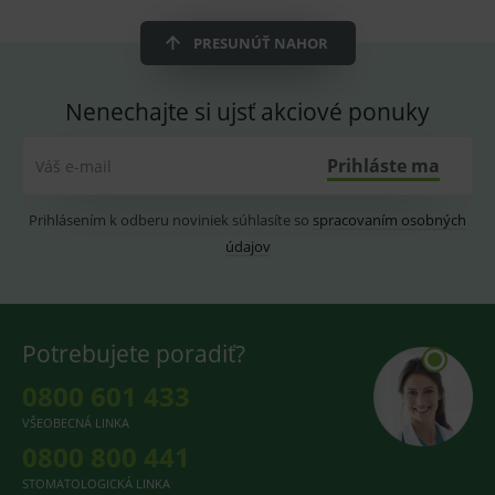
OnLine
smarts
PRESUNÚŤ NAHOR
CookieScriptConsent
1 rok
Tento 
CookieScript
cookie
www.medplus.sk
použív
služba
Nenechajte si ujsť akciové ponuky
Cookie
Script.
zapama
předvo
Prihláste ma
Váš e-mail
souhla
soubo
cookie
Prihlásením k odberu noviniek súhlasíte so
spracovaním osobných
návště
Je nutn
údajov
banne
cookie
Cookie
Script
fungov
správn
Potrebujete poradiť?
0800 601 433
VŠEOBECNÁ LINKA
Provider
/
Název
Vyprší
Popis
0800 800 441
Provider
Doména
/
Název
Vyprší
Popis
Doména
_gcl_au
3
Cookie
Google LLC
STOMATOLOGICKÁ LINKA