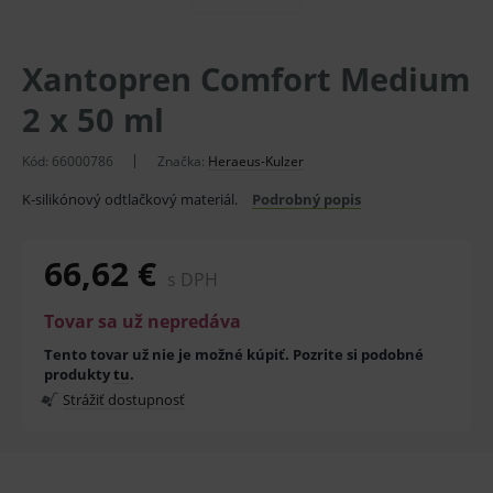
Xantopren Comfort Medium
2 x 50 ml
Kód:
66000786
Značka:
Heraeus-Kulzer
K-silikónový odtlačkový materiál.
Podrobný popis
66,62 €
s DPH
Tovar sa už nepredáva
Tento tovar už nie je možné kúpiť. Pozrite si podobné
produkty
tu
.
Strážiť dostupnosť