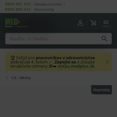
0800 601 433
–
Všeobecná linka
0800 800 441
–
Stomatológ
menu
🏆 Súťaž pre
pracovníkov v zdravotníctve
pokračuje 4. kolom ✅.
Zapojte sa
a získajte
atraktívne odmeny 🎁➡️
sutaz.medplus.sk
C,K - silikóny
Dopredaj