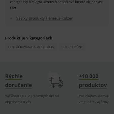
röntgenový film
Agfa Dentus
či odtlačková hmota
Alginoplast
smarts
Fast
.
PHPSESSID
Zavřením
Univer
PHP.net
prohlížeče
identif
www.medplus.sk
Všetky produkty Heraeus-Kulzer
použív
udržov
promě
relací
uživate
Produkt je v kategóriách
_sp_ses.ef32
www.medplus.sk
30 minut
Cookie
pro
fungov
ODTLAČKOVANIE A MODELÁCIA
C,K - SILIKÓNY
OnLine
smarts
ssupp.vid
www.medplus.sk
6 měsíců
Cookie
2 dny
pro
fungov
OnLine
Rýchle
+10 000
smarts
lastVisitedProducts
www.medplus.sk
1 rok
Cookie
doručenie
produktov
uchová
naposl
navští
Väčšinou do 1–2 pracovných dní od
Pre lekárov, stomatoló
produk
objednania u vás
veterinárov aj firmy
ssupp.visits
www.medplus.sk
6 měsíců
Cookie
2 dny
pro
fungov