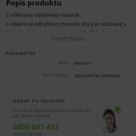
Popis produktu
C-silikónový odtlačkový materiál.
C-silikónový odtlačkový materiál, ktorý je dodávaný v
kartušiach o miešacom pomere 4:1. Oblasť použitia je
Zobraziť celý popis
rovnaká ako u Xantoprenu pre ručné miešanie, teda
vhodné pre odtlačky metódou dvojitého miešania
PARAMETRE
alebo metódou dvojitého odtlačkovania v kombinácii
Medium
DRUH
s Optosilom Comfort alebo iným C-silikónom.
Zdravotnícka pomôcka
DRUH TOVARU
Vyznačuje sa vysokou rozmerovou stálosťou.
Dodáva sa v dvoch viskozitách:
NÁKUP PO TELEFÓNE
Nízka (
Light
) pre techniku dvojitého
Sme vám k dispozícii počas pracovných dní
odtlačkovania, sendvičovú techniku a pre
od 7.00 do 17.00 hod.
kontrolu okrajového uzáveru koruniek a
0800 601 433
mostíka.
VŠEOBECNÁ LINKA