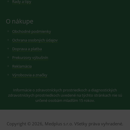
Rady a tipy
cookie
seznam.cz
nastavuje
googlu.
Youtube ke
Slouží pro
sledování
zobrazení
uživatelskýc
vhodné
O nákupe
předvoleb
reklamy.
pro videa
Youtube
Obchodné podmienky
_ga_GXRFBLV37P
.medplus.sk
2 roky
Cookie pro
vložená do
měření
webů; může
návštěvnosti
Ochrana osobných údajov
také určit,
ve službě
zda
google
Doprava a platba
návštěvník
analytics.
webu
Prekurzory výbušnín
používá
novou nebo
Reklamácia
starou verzi
rozhraní
Výrobcovia a značky
Youtube.
Informácie o zdravotníckych prostriedkoch a diagnostických
zdravotníckych prostriedkoch uvedené na týchto stránkach nie sú
určené osobám mladším 15 rokov.
Copyright © 2026, Medplus s.r.o. Všetky práva vyhradené.