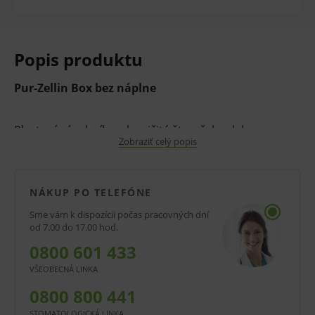
Popis produktu
Pur-Zellin Box bez náplne
Plastový zásobník na buničité štvorčeky alebo
Zobraziť celý popis
obväzový mull (mullro) v roliach. (Pur-Zellin, Brauncel,
Zellotupf).
NÁKUP PO TELEFÓNE
Oblasti použitia:
Sme vám k dispozícii počas pracovných dní
hygienická ochrana pred prachom
od 7.00 do 17.00 hod.
bezpečné uloženie buničitých štvorčekov
0800 601 433
znižuje pri aplikácii nebezpečenstvo
VŠEOBECNÁ LINKA
kontaminácie
0800 800 441
STOMATOLOGICKÁ LINKA