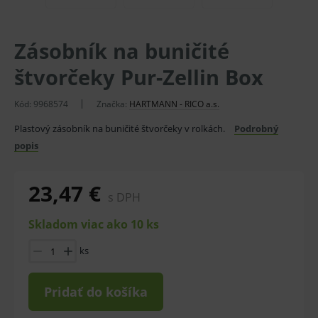
Zásobník na buničité
štvorčeky Pur-Zellin Box
Kód:
9968574
Značka:
HARTMANN - RICO a.s.
Plastový zásobník na buničité štvorčeky v rolkách.
Podrobný
popis
23,47 €
s DPH
Skladom viac ako 10 ks
ks
Pridať do košíka