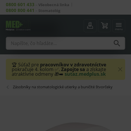
0800 601 433
–
Všeobecná linka
0800 800 441
–
Stomatológ
menu
🏆 Súťaž pre
pracovníkov v zdravotníctve
pokračuje 4. kolom ✅.
Zapojte sa
a získajte
atraktívne odmeny 🎁➡️
sutaz.medplus.sk
Zásobníky na stomatologické utierky a buničité štvorčeky