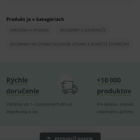
PHPSESSID
Zavřením
Univer
PHP.net
prohlížeče
identif
www.medplus.sk
použív
Produkt je v kategóriách
udržov
promě
relací
DROGÉRIA A HYGIENA
ZÁSOBNÍKY A DÁVKOVAČE
uživate
_sp_ses.ef32
www.medplus.sk
30 minut
Cookie
ZÁSOBNÍKY NA STOMATOLOGICKÉ UTIERKY A BUNIČITÉ ŠTVORČEKY
pro
fungov
OnLine
smarts
ssupp.vid
www.medplus.sk
6 měsíců
Cookie
2 dny
pro
fungov
Rýchle
+10 000
OnLine
smarts
doručenie
produktov
lastVisitedProducts
www.medplus.sk
1 rok
Cookie
uchová
Väčšinou do 1–2 pracovných dní od
Pre lekárov, stomatoló
naposl
navští
objednania u vás
veterinárov aj firmy
produk
ssupp.visits
www.medplus.sk
6 měsíců
Cookie
2 dny
pro
fungov
OnLine
PRESUNÚŤ NAHOR
smarts