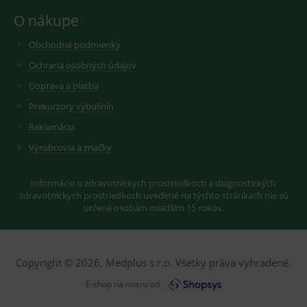
googlu.
Youtube ke
Slouží pro
O nákupe
sledování
zobrazení
uživatelskýc
vhodné
předvoleb
reklamy.
Obchodné podmienky
pro videa
Youtube
_ga_GXRFBLV37P
.medplus.sk
2 roky
Cookie pro
Ochrana osobných údajov
vložená do
měření
webů; může
návštěvnosti
Doprava a platba
také určit,
ve službě
zda
google
návštěvník
Prekurzory výbušnín
analytics.
webu
používá
Reklamácia
novou nebo
starou verzi
Výrobcovia a značky
rozhraní
Youtube.
Informácie o zdravotníckych prostriedkoch a diagnostických
zdravotníckych prostriedkoch uvedené na týchto stránkach nie sú
určené osobám mladším 15 rokov.
Copyright © 2026, Medplus s.r.o. Všetky práva vyhradené.
E-shop na mieru od