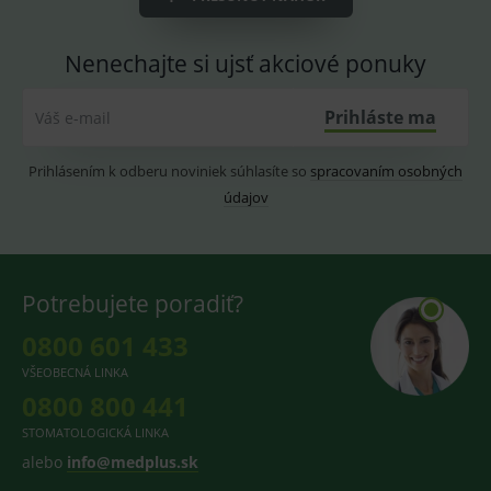
CookieScriptConsent
1 rok
Tento 
CookieScript
cookie
www.medplus.sk
Nenechajte si ujsť akciové ponuky
použív
služba
Cookie
Script.
Prihláste ma
Váš e-mail
zapama
předvo
souhla
soubo
Prihlásením k odberu noviniek súhlasíte so
spracovaním osobných
cookie
údajov
návště
Je nutn
banne
cookie
Cookie
Script
fungov
Potrebujete poradiť?
správn
0800 601 433
VŠEOBECNÁ LINKA
0800 800 441
Provider
/
Název
Vyprší
Popis
Provider
Doména
/
Název
Vyprší
Popis
STOMATOLOGICKÁ LINKA
Doména
_gcl_au
3
Cookie
Google LLC
alebo
info@medplus.sk
měsíce
reklamního
.medplus.sk
_gat_UA-
.medplus.sk
59 sekund
Cookie pro
systému
193359858-4
měření