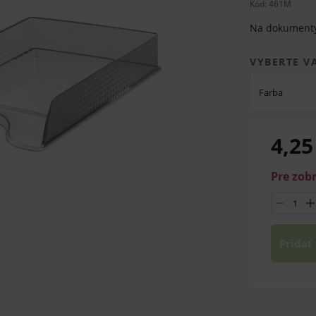
Kód:
461M
Na dokumenty 
VYBERTE V
Farba
4,25
Pre zob
Pridať