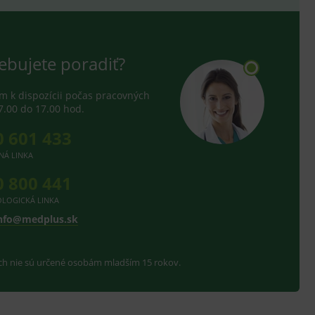
e analytics.
telských předvoleb pro
těvník webu používá
dování zobrazení
ebujete poradiť?
ení vhodné reklamy.
e analytics.
 k dispozícii počas pracovných
7.00 do 17.00 hod.
0 601 433
NÁ LINKA
0 800 441
LOGICKÁ LINKA
nfo@medplus.sk
ach nie sú určené osobám mladším 15 rokov.