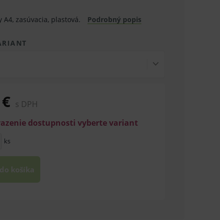
A4, zasúvacia, plastová.
Podrobný popis
ARIANT
 €
s DPH
razenie dostupnosti vyberte variant
ks
 do košíka