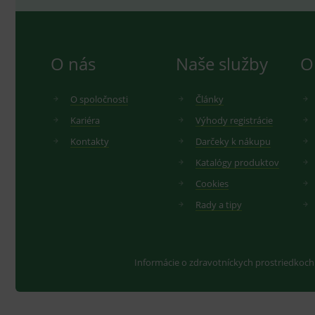
_gid
.d
Goo
.me
VISITOR_INFO1_LIVE
G
YSC
.
Goo
.yo
O nás
Naše služby
O
sid
.se
_ga_GXRFBLV37P
.me
O spoločnosti
Články
Kariéra
Výhody registrácie
Kontakty
Darčeky k nákupu
Katalógy produktov
Cookies
Rady a tipy
Informácie o zdravotníckych prostriedkoch