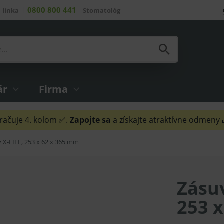
0800 800 441
 linka
–
Stomatológ
ár
Firma
ačuje 4. kolom ✅.
Zapojte sa
a získajte atraktívne odmeny
y X-FILE, 253 x 62 x 365 mm
Zásuv
253 