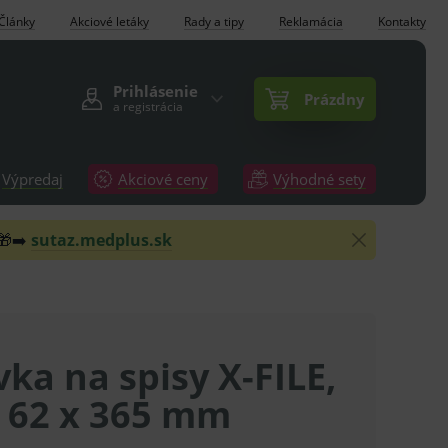
Články
Akciové letáky
Rady a tipy
Reklamácia
Kontakty
Prihlásenie
Prázdny
a registrácia
Výpredaj
Akciové ceny
Výhodné sety
 🎁➡️
sutaz.medplus.sk
ka na spisy X-FILE,
x 62 x 365 mm