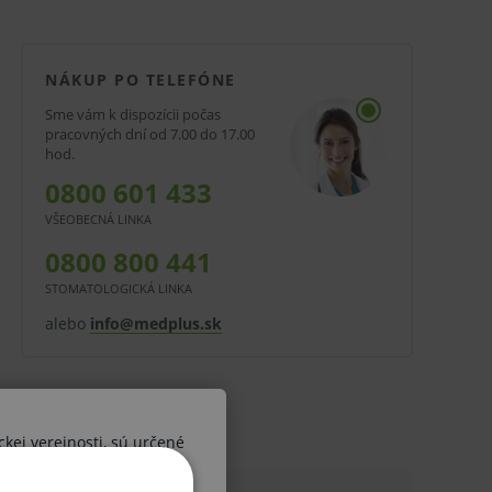
NÁKUP PO TELEFÓNE
Sme vám k dispozícii počas
pracovných dní od 7.00 do 17.00
hod.
0800 601 433
VŠEOBECNÁ LINKA
0800 800 441
STOMATOLOGICKÁ LINKA
alebo
info@medplus.sk
ckej verejnosti, sú určené