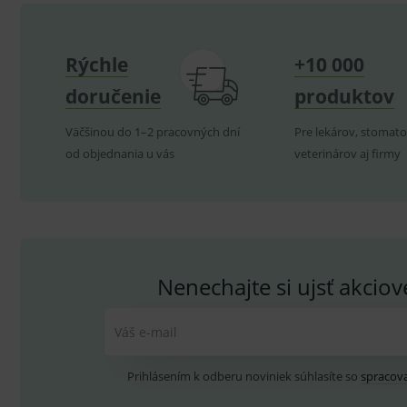
_sp_id.ef32
PHPSESSID
Rýchle
+10 000
_sp_ses.ef32
doručenie
produktov
ssupp.vid
Väčšinou do 1–2 pracovných dní
Pre lekárov, stomato
lastVisitedProducts
od objednania u vás
veterinárov aj firmy
ssupp.visits
CookieScriptConsent
C
Nenechajte si ujsť akcio
P
Název
Pro
D
Název
Do
_gcl_au
G
Váš e-mail
.
_gat_UA-
.me
193359858-4
test_cookie
G
Prihlásením k odberu noviniek súhlasíte so
spracov
_ga
.d
Goo
.me
IDE
G