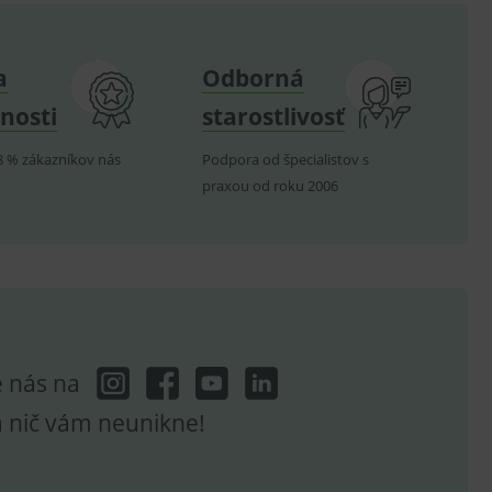
.
nných relací uživatelů
a
Odborná
.
nosti
starostlivosť
.
8 % zákazníkov nás
Podpora od špecialistov s
ů.
praxou od roku 2006
.
om k zapamatování
e nutné, aby banner cookie
e nás na
hodné reklamy.
e analytics.
a nič vám neunikne!
poruje cookies a
e analytics.
hodné reklamy.