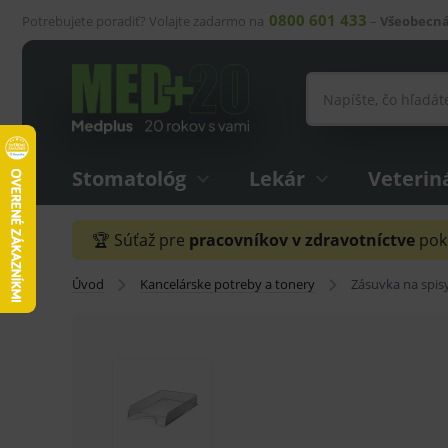
0800 601 433
Potrebujete poradiť? Volajte zadarmo na
–
Všeobecná
Stomatológ
Lekár
Veterin
🏆 Súťaž pre
pracovníkov v zdravotníctve
pokr
Úvod
Kancelárske potreby a tonery
Zásuvka na spis