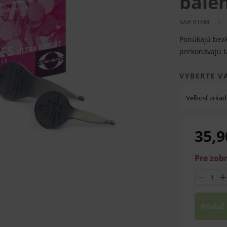
balen
Kód:
616M
Ponúkajú bezk
prekonávajú t
VYBERTE V
Veľkosť zrkad
35,9
Pre zob
Pridať