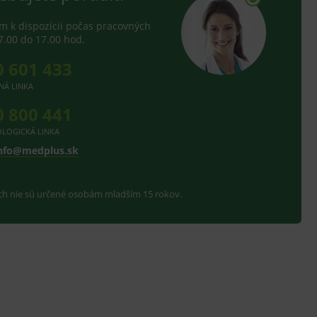
 k dispozícii počas pracovných
7.00 do 17.00 hod.
0 601 433
NÁ LINKA
0 800 441
LOGICKÁ LINKA
nfo@medplus.sk
ach nie sú určené osobám mladším 15 rokov.