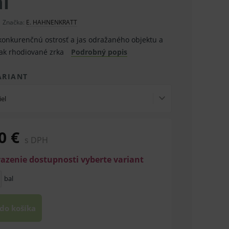
í
Značka:
E. HAHNENKRATT
onkurenčnú ostrosť a jas odražaného objektu a
ak rhodiované zrka
Podrobný popis
ARIANT
iel
0 €
s DPH
razenie dostupnosti vyberte variant
bal
 do košíka