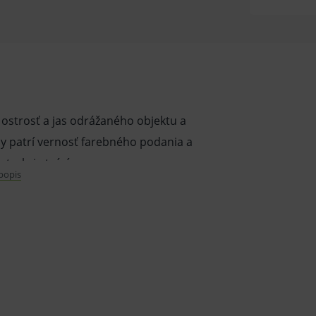
ostrosť a jas odrážaného objektu a
dy patrí vernosť farebného podania a
trakcia tvárí.
 popis
rážaného objektu a prekonávajú tak
eriálu voči poškriabaniu a zlepšená