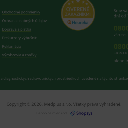
Sme vám
Obchodné podmienky
dní od 
Ochrana osobných údajov
080
Doprava a platba
VŠEOBEC
Prekurzory výbušnín
080
Reklamácia
STOMATO
Výrobcovia a značky
alebo
i
 a diagnostických zdravotníckych prostriedkoch uvedené na týchto stránk
Copyright © 2026, Medplus s.r.o. Všetky práva vyhradené.
E-shop na mieru od