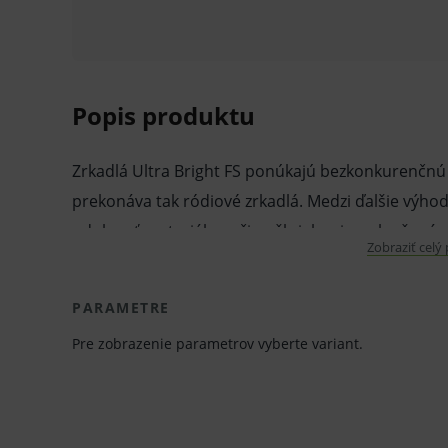
Popis produktu
Zrkadlá Ultra Bright FS ponúkajú bezkonkurenčnú 
prekonáva tak ródiové zrkadlá. Medzi ďalšie výho
odolnosť materiálu voči poškriabaniu a zlepšená re
Zobraziť celý
Vlastnosti a výhody:
PARAMETRE
Zaisťujú bezkonkurenčnú ostrosť a jas od
Pre zobrazenie parametrov vyberte variant.
ródiové zrkadlá.
Vernosť farebného podania a odolnosť mat
retrakcia tvárí.