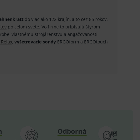
.
.
ahnenkratt
do viac ako 122 krajín, a to cez 85 rokov.
stov
po celom svete. Vo firme to pripisujú štyrom
ů.
výrobe, vlastnému strojárenstvu a angažovanosti
.
 Relax
,
vyšetrovacie sondy
ERGOform a ERGOtouch
om k zapamatování
e nutné, aby banner cookie
hodné reklamy.
e analytics.
poruje cookies a
e analytics.
hodné reklamy.
e analytics.
a
Odborná
telských předvoleb pro