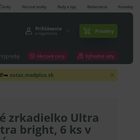
Články
Akciové letáky
Rady a tipy
Reklamácia
Kontakty
Prihlásenie
Prázdny
a registrácia
Výpredaj
Akciové ceny
Výhodné sety
 🎁➡️
sutaz.medplus.sk
 zrkadielko Ultra
ltra bright, 6 ks v