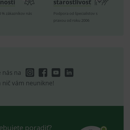
nosti
starostlivosť
těvník webu používá
dování zobrazení
8 % zákazníkov nás
Podpora od špecialistov s
ení vhodné reklamy.
praxou od roku 2006
e analytics.
e nás na
a nič vám neunikne!
ebujete poradiť?