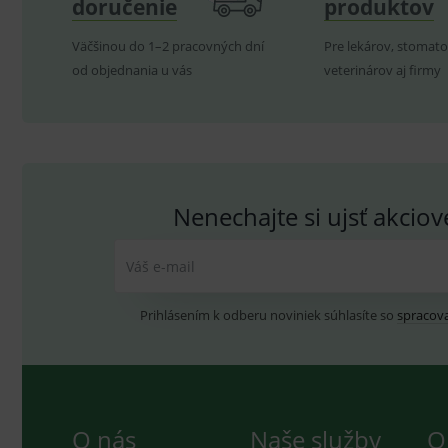
doručenie
produktov
YSC
.
Goo
.yo
Väčšinou do 1–2 pracovných dní
Pre lekárov, stomato
sid
.se
od objednania u vás
veterinárov aj firmy
_ga_GXRFBLV37P
.me
Nenechajte si ujsť akcio
Váš e-mail
Prihlásením k odberu noviniek súhlasíte so
spracov
O nás
Naše služby
O