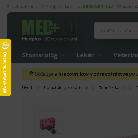
0800 601 433
Potrebujete poradiť? Volajte zadarmo na
–
Všeobecná
Stomatológ
Lekár
Veterin
🏆 Súťaž pre
pracovníkov v zdravotníctve
pokr
Úvod
Stomatologické nástroje
Zubné zrkadlá
Z