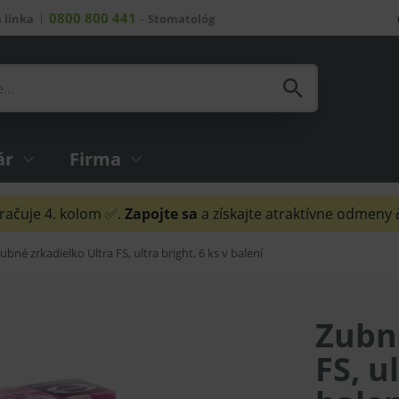
0800 800 441
 linka
–
Stomatológ
ár
Firma
ačuje 4. kolom ✅.
Zapojte sa
a získajte atraktívne odmeny
ubné zrkadielko Ultra FS, ultra bright, 6 ks v balení
Zubné
FS, u