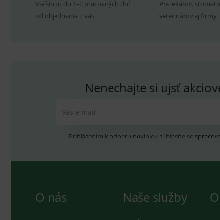
.yo
Väčšinou do 1–2 pracovných dní
Pre lekárov, stomato
sid
.se
od objednania u vás
veterinárov aj firmy
_ga_GXRFBLV37P
.me
Nenechajte si ujsť akcio
Váš e-mail
Prihlásením k odberu noviniek súhlasíte so
spracov
O nás
Naše služby
O