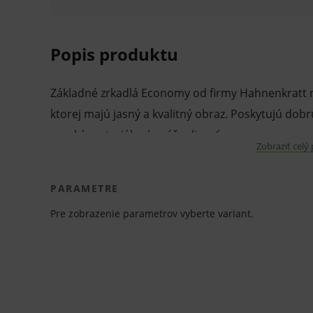
Popis produktu
Základné zrkadlá Economy od firmy Hahnenkratt m
ktorej majú jasný a kvalitný obraz. Poskytujú dobrú 
vysoká materiálová znášanlivosť.
Zobraziť celý
Vlastnosti a výhody:
PARAMETRE
Vysoká kvalita obrazu.
Pre zobrazenie parametrov vyberte variant.
Najlepšia odolnosť proti korózii.
Vysoká odolnosť proti dezinfekcii a sterilizá
Balenie obsahuje iba zrkadlá bez držadiel.
K dispozícii v priebere 22 alebo 24 mm av