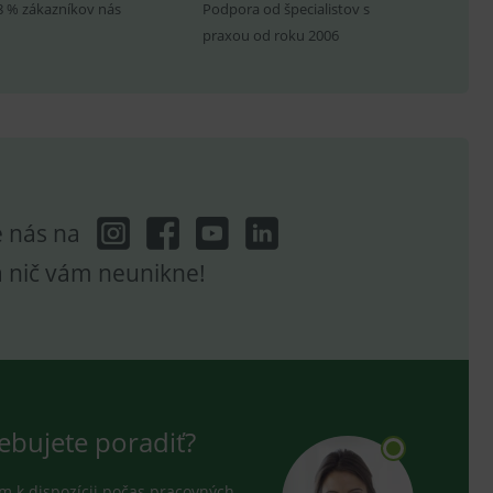
8 % zákazníkov nás
Podpora od špecialistov s
ení vhodné reklamy.
praxou od roku 2006
e analytics.
e nás na
a nič vám neunikne!
ebujete poradiť?
 k dispozícii počas pracovných