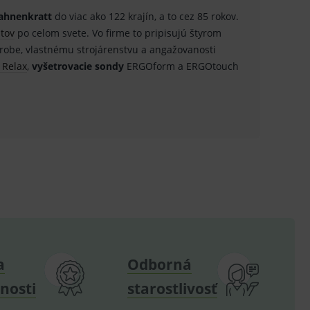
.
ahnenkratt
do viac ako 122 krajín, a to cez 85 rokov.
.
stov
po celom svete. Vo firme to pripisujú štyrom
výrobe, vlastnému strojárenstvu a angažovanosti
ů.
 Relax
,
vyšetrovacie sondy
ERGOform a ERGOtouch
.
om k zapamatování
e nutné, aby banner cookie
hodné reklamy.
e analytics.
poruje cookies a
e analytics.
hodné reklamy.
a
Odborná
e analytics.
nosti
starostlivosť
telských předvoleb pro
těvník webu používá
dování zobrazení