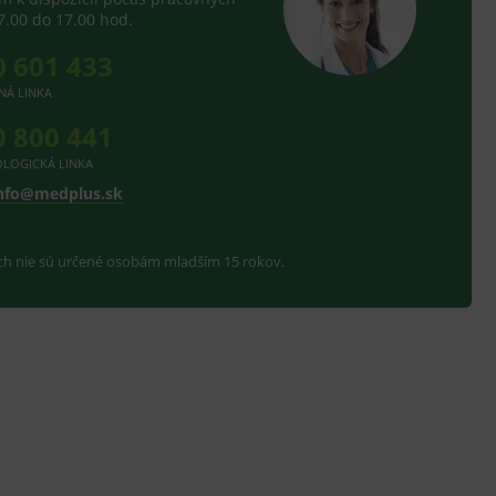
7.00 do 17.00 hod.
0 601 433
NÁ LINKA
0 800 441
LOGICKÁ LINKA
nfo@medplus.sk
ach nie sú určené osobám mladším 15 rokov.