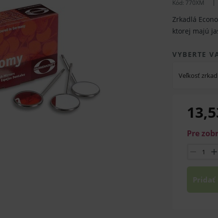
Kód:
770XM
Zrkadlá Econo
ktorej majú ja
VYBERTE V
Veľkosť zrkad
13,5
Pre zob
Pridať