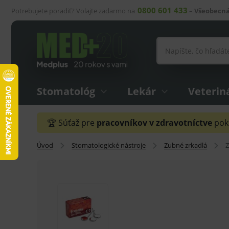
0800 601 433
Potrebujete poradiť? Volajte zadarmo na
–
Všeobecná
Stomatológ
Lekár
Veterin
🏆 Súťaž pre
pracovníkov v zdravotníctve
pokr
Úvod
Stomatologické nástroje
Zubné zrkadlá
Z