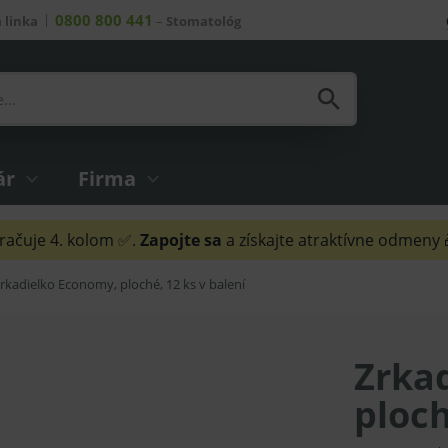
0800 800 441
 linka
–
Stomatológ
ár
Firma
ačuje 4. kolom ✅.
Zapojte sa
a získajte atraktívne odmeny
rkadielko Economy, ploché, 12 ks v balení
Zrka
ploch