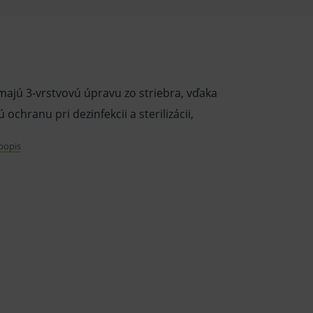
ajú 3-vrstvovú úpravu zo striebra, vďaka
ochranu pri dezinfekcii a sterilizácii,
 popis
cii.
 prevedení plochá alebo zväčšujúca.