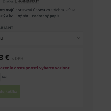
Značka:
E. HAHNENKRATT
my majú 3 vrstvovú úpravu zo striebra, vďaka
sný a kvalitný obr
Podrobný popis
ARIANT
iel
3 €
s DPH
razenie dostupnosti vyberte variant
bal
 do košíka