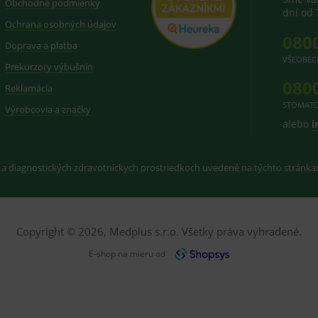
Obchodné podmienky
dní od 
Ochrana osobných údajov
080
Doprava a platba
VŠEOBEC
Prekurzory výbušnín
080
Reklamácia
STOMATO
Výrobcovia a značky
alebo
i
 a diagnostických zdravotníckych prostriedkoch uvedené na týchto stránk
Copyright © 2026, Medplus s.r.o. Všetky práva vyhradené.
E-shop na mieru od