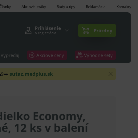
Články
Akciové letáky
Rady a tipy
Reklamácia
Kontakty
Prihlásenie
Prázdny
a registrácia
Výpredaj
Akciové ceny
Výhodné sety
 🎁➡️
sutaz.medplus.sk
dielko Economy,
é, 12 ks v balení