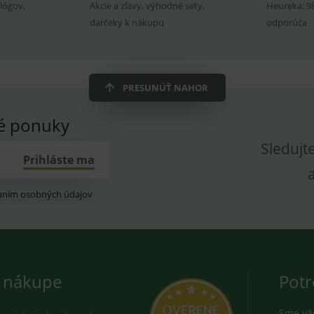
prohlížeče
vložených videí.
utube.com
lógov,
Akcie a zľavy, výhodné sety,
Heureka: 9
znam.cz
1 měsíc
Cookie od seznam.cz googlu. Slouží pro zobraz
darčeky k nákupu
odporúča
dplus.sk
2 roky
Cookie pro měření návštěvnosti ve službě googl
PRESUNÚŤ NAHOR
vé ponuky
Sledujt
Prihláste ma
aním osobných údajov
 nákupe
Potr
Sme vám