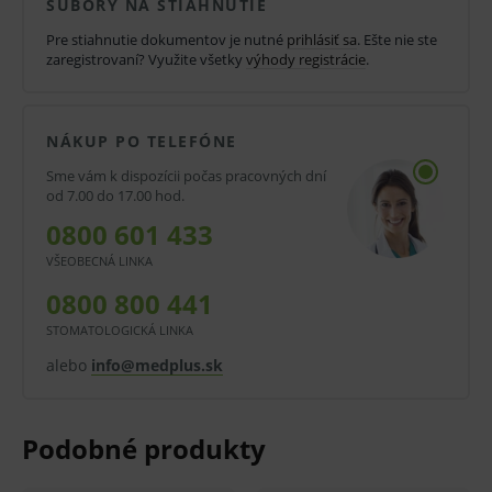
Vyrobené zo špeciálnej zliatiny titánu a medi.
SÚBORY NA STIAHNUTIE
Pre stiahnutie dokumentov je nutné
prihlásiť sa
. Ešte nie ste
Zrkadlo je utesnené špeciálnou ochrannou
zaregistrovaní? Využite všetky
výhody registrácie
.
vrstvou, ktorá chráni odrazovú vrstvu zrkadla.
Telo zrkadla je vyrobené z chirurgickej
NÁKUP PO TELEFÓNE
nerezovej ocele del ISO 7153-1.
Sme vám k dispozícii počas pracovných dní
Reflexná vrstva je vyrobená z čistého striebra,
od 7.00 do 17.00 hod.
ktorá garantuje vysoký odraz svetla.
0800 601 433
Teplota sterilizácie 134 °C.
VŠEOBECNÁ LINKA
Balenie obsahuje iba zrkadlá bez držadiel.
0800 800 441
STOMATOLOGICKÁ LINKA
K dispozícii v priemere 20, 22, 24 alebo 26 mm
alebo
a v prevedení ploché či zväčšujúce.
info@medplus.sk
Balenie:
12 ks zväčšujúcich zrkadiel bez držadla.