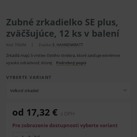
Zubné zrkadielko SE plus,
zväčšujúce, 12 ks v balení
Kód:
706XM
Značka:
E. HAHNENKRATT
Zrkadlá majú 5 vrstiev čistého striebra, ktoré zaisťuje extrémne
vysokú odrazivosť, ktorej
Podrobný popis
VYBERTE VARIANT
Veľkosť zrkadiel
od 17,32 €
s DPH
Pre zobrazenie dostupnosti vyberte variant
bal