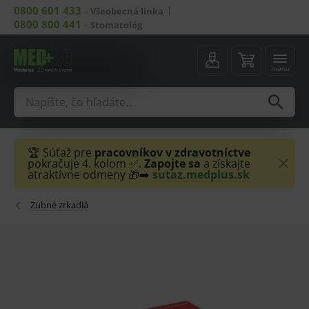
0800 601 433
–
Všeobecná linka
0800 800 441
–
Stomatológ
menu
🏆 Súťaž pre
pracovníkov v zdravotníctve
pokračuje 4. kolom ✅.
Zapojte sa
a získajte
atraktívne odmeny 🎁➡️
sutaz.medplus.sk
Zubné zrkadlá