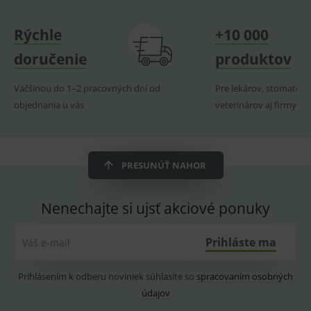
naposl
navští
produk
Rýchle
+10 000
ssupp.visits
www.medplus.sk
6 měsíců
Cookie
2 dny
pro
doručenie
produktov
fungov
OnLine
smarts
Väčšinou do 1–2 pracovných dní od
Pre lekárov, stomatoló
CookieScriptConsent
1 rok
Tento 
CookieScript
objednania u vás
veterinárov aj firmy
cookie
www.medplus.sk
použív
služba
Cookie
Script.
zapama
PRESUNÚŤ NAHOR
předvo
souhla
soubo
cookie
Nenechajte si ujsť akciové ponuky
návště
Je nutn
banne
cookie
Prihláste ma
Váš e-mail
Cookie
Script
fungov
Prihlásením k odberu noviniek súhlasíte so
spracovaním osobných
správn
údajov