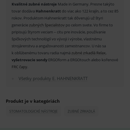
Provider
/
Kvalitné zubné nástroje
Made in Germany. Presne takýto
Název
Vyprší
Popis
Doména
tovar dodáva
Hahnenkratt
do viac ako 122 krajín, a to cez 85
_sp_id.ef32
www.medplus.sk
2 roky
Cookie
rokov. Produktom Hahnenkratt tak dôverujú už štyri
pro
generácie
zubných špecialistov
po celom svete. Vo firme to
fungov
OnLine
pripisujú štyrom veciam – citu pre inovácie, používanie
smarts
špičkových technológií vo vývoji i výrobe, vlastnému
PHPSESSID
Zavřením
Univer
PHP.net
prohlížeče
identif
strojárenstvu a angažovanosti zamestnancov. U nás sa
www.medplus.sk
použív
k obľúbenému tovaru radia najmä
zubné zrkadlá Relax
,
udržov
promě
vyšetrovacie sondy
ERGOform a ERGOtouch alebo kořenové
relací
uživate
FRC čapy
.
_sp_ses.ef32
www.medplus.sk
30 minut
Cookie
Všetky produkty E. HAHNENKRATT
pro
fungov
OnLine
smarts
ssupp.vid
www.medplus.sk
6 měsíců
Cookie
Produkt je v kategóriách
2 dny
pro
fungov
OnLine
STOMATOLOGICKÉ NÁSTROJE
ZUBNÉ ZRKADLÁ
smarts
lastVisitedProducts
www.medplus.sk
1 rok
Cookie
uchová