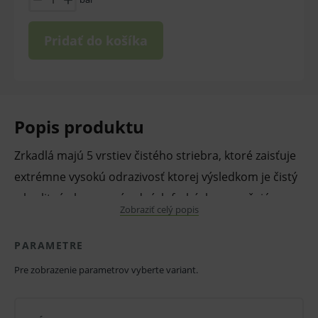
Pridať do košíka
Popis produktu
Zrkadlá majú 5 vrstiev čistého striebra, ktoré zaisťuje
extrémne vysokú odrazivosť ktorej výsledkom je čistý
a kvalitný obraz v prírodných farbách, vyznačujú sa
Zobraziť celý popis
vynikajúcou odolnosťou proti opotrebovaniu
dezinfekciou a sterilizáciou.
PARAMETRE
Pre zobrazenie parametrov vyberte variant.
Vlastnosti a výhody:
Extrémne dlhá životnosť.