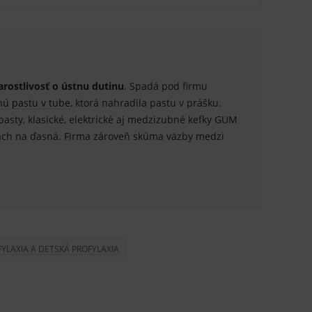
.
nných relací uživatelů
.
.
arostlivosť o ústnu dutinu
. Spadá pod firmu
ú pastu v tube
, ktorá nahradila pastu v prášku.
ů.
pasty, klasické, elektrické aj medzizubné kefky GUM
.
ach na ďasná. Firma zároveň skúma väzby medzi
om k zapamatování
e nutné, aby banner cookie
YLAXIA A DETSKÁ PROFYLAXIA
hodné reklamy.
e analytics.
poruje cookies a
e analytics.
hodné reklamy.