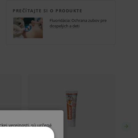
PREČÍTAJTE SI O PRODUKTE
Fluoridácia: Ochrana zubov pre
dospelých a deti
ckej verejnosti, sú určené