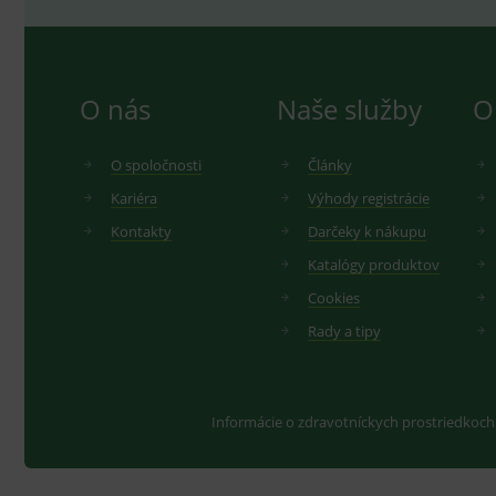
O nás
Naše služby
O
O spoločnosti
Články
Kariéra
Výhody registrácie
Kontakty
Darčeky k nákupu
Katalógy produktov
Cookies
Rady a tipy
Informácie o zdravotníckych prostriedkoch