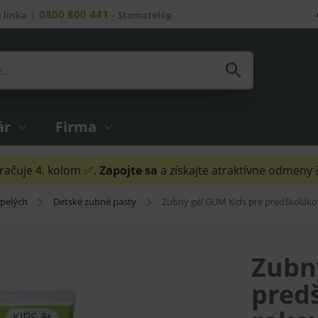
0800 800 441
 linka
–
Stomatológ
ár
Firma
ačuje 4. kolom ✅.
Zapojte sa
a získajte atraktívne odmeny
spelých
Detské zubné pasty
Zubný gél GUM Kids pre predškolákov
Zubn
predš