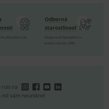
e analytics.
telských předvoleb pro
těvník webu používá
dování zobrazení
a
Odborná
ení vhodné reklamy.
nosti
starostlivosť
e analytics.
8 % zákazníkov nás
Podpora od špecialistov s
praxou od roku 2006
e nás na
a nič vám neunikne!