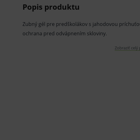
Popis produktu
Zubný gél pre predškolákov s jahodovou príchuťo
ochrana pred odvápnením skloviny.
Vlastnosti a výhody:
Zobraziť celý
Špeciálna formula fluoridov v kombinácii
účinnejšiu remineralizáciu než samotné flu
zdravé mliečne zuby.
Obsahuje fluoridy (500 ppm) – bezpečné m
Neobsahuje penidlá (SLS), parabény ani li
alebo vysušovať sliznicu.
Zloženie: