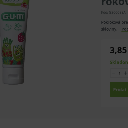
rokov
Kód:
G3000EEA
Pokroková pr
skloviny.
Po
3,85
Skladom
Pridať