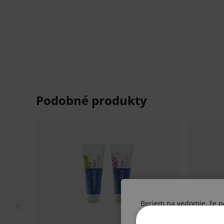
Aqua, Sorbitol, Hydrated Silica, Isomalt,
Lauryl Glucoside, Sodium Saccharin, Sod
Phosphate, CI 73360.
Balenie:
50 ml tuba.
V prípade porušenia zapečateného obalu tohto to
hygienických dôvodov možné odstúpiť od kúpnej z
Beriem na vedomie, že pon