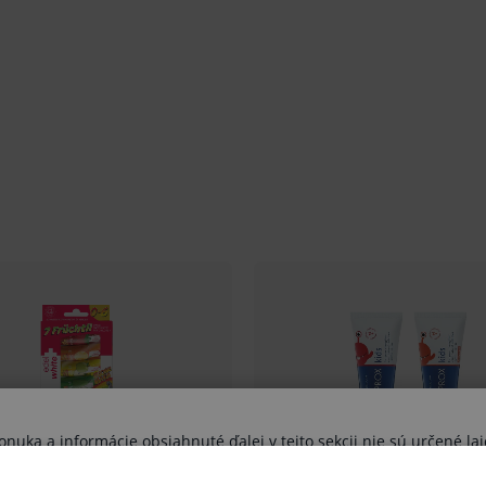
 Cellulose Gum, Aróma, Disodium Phosphate,
ium Benzoate, Sodium Fluoride, Sodium
varu nie je z dôvodu ochrany zdravia alebo
mluvy v lehote 14 dní.
uka a informácie obsiahnuté ďalej v tejto sekcii nie sú určené lai
výhradne zdravotníckym odborníkom.