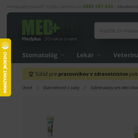
0800 601 433
Potrebujete poradiť? Volajte zadarmo na
–
Všeobecná
Stomatológ
Lekár
Veterin
🏆 Súťaž pre
pracovníkov v zdravotníctve
pokr
Úvod
Starostlivosť o zuby
Zubné pasty pre deti i do