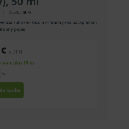
), 50 ml
Značka:
GUM
evencia zubného kazu a ochrana pred odvápnením
drobný popis
 €
s DPH
 viac ako 10 ks
ks
 do košíka