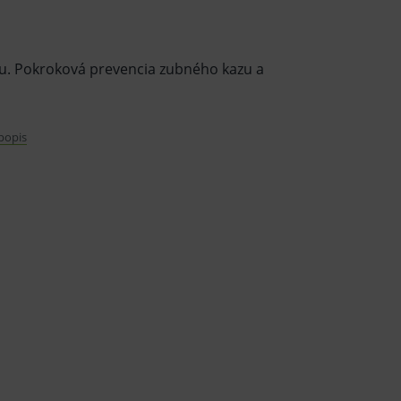
u. Pokroková prevencia zubného kazu a
 popis
 s Isomaltom prináša dvojnásobne
oridy, ktoré sú dôležité pre odolné a
nožstvo pre deti do 6 rokov.
momene, tj zložky, ktoré môžu dráždiť