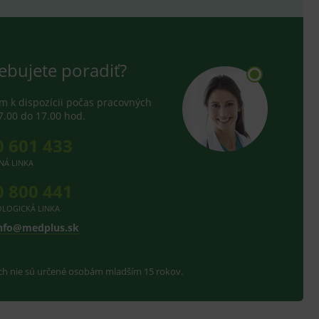
ebujete poradiť?
 k dispozícii počas pracovných
7.00 do 17.00 hod.
0 601 433
NÁ LINKA
0 800 441
LOGICKÁ LINKA
nfo@medplus.sk
ach nie sú určené osobám mladším 15 rokov.