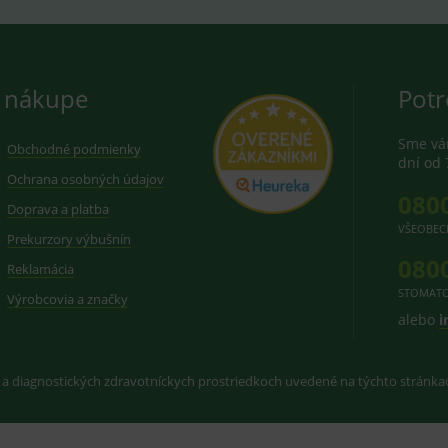
 nákupe
Potr
Sme vám
Obchodné podmienky
dní od 
Ochrana osobných údajov
080
Doprava a platba
VŠEOBEC
Prekurzory výbušnín
080
Reklamácia
STOMATO
Výrobcovia a značky
alebo
i
 a diagnostických zdravotníckych prostriedkoch uvedené na týchto stránk