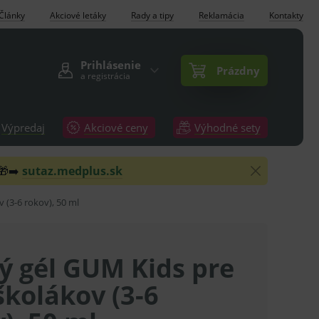
Články
Akciové letáky
Rady a tipy
Reklamácia
Kontakty
Prihlásenie
Prázdny
a registrácia
Výpredaj
Akciové ceny
Výhodné sety
 🎁➡️
sutaz.medplus.sk
 (3-6 rokov), 50 ml
ý gél GUM Kids pre
kolákov (3-6