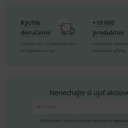
G
_gid
.d
Goo
.me
VISITOR_INFO1_LIVE
G
YSC
.
Goo
Rýchle
+10 000
.yo
sid
.se
doručenie
produktov
_ga_GXRFBLV37P
.me
Väčšinou do 1–2 pracovných dní
Pre lekárov, stomato
od objednania u vás
veterinárov aj firmy
Nenechajte si ujsť akcio
Váš e-mail
Prihlásením k odberu noviniek súhlasíte so
spracov