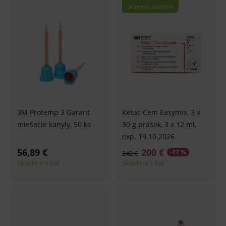
CookieScriptConsent
1 rok
Tento 
CookieScript
Doprava zadarmo
cookie
www.medplus.sk
použív
služba
Cookie
Script.
zapama
předvo
souhla
soubo
cookie
návště
Je nutn
banne
cookie
Cookie
3M Protemp 3 Garant
Ketac Cem Easymix, 3 x
Script
miešacie kanyly, 50 ks
30 g prášok, 3 x 12 ml,
fungov
správn
exp. 19.10.2026
56,89 €
200 €
-17 %
242 €
Skladom 6 bal
Skladom 1 bal
Provider
/
Název
Vyprší
Popis
Provider
Doména
/
Název
Vyprší
Popis
Doména
_gcl_au
3
Cookie
Google LLC
měsíce
reklamního
.medplus.sk
_gat_UA-
.medplus.sk
59 sekund
Cookie pro
systému
193359858-4
měření
googlu.
návštěvnosti