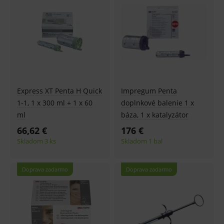
Express XT Penta H Quick
Impregum Penta
1-1, 1 x 300 ml + 1 x 60
doplnkové balenie 1 x
ml
báza, 1 x katalyzátor
66,62 €
176 €
Skladom 3 ks
Skladom 1 bal
Doprava zadarmo
Doprava zadarmo