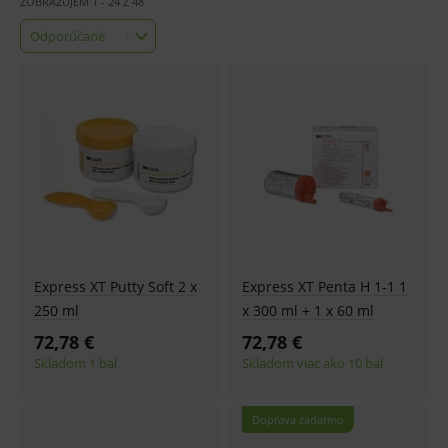
ZOBRAZUJEM
1
-
24
Z
48
Odporúčané
Odporúčané
Najlacnejšie
Najdrahšie
Najnovšie
Express XT Putty Soft 2 x
Express XT Penta H 1-1 1
250 ml
x 300 ml + 1 x 60 ml
72,78 €
72,78 €
Skladom 1 bal
Skladom viac ako 10 bal
Doprava zadarmo