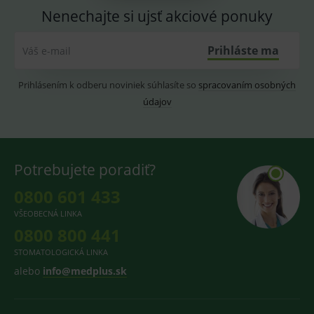
sledování
zobrazení
Nenechajte si ujsť akciové ponuky
uživatelskýc
vhodné
předvoleb
reklamy.
pro videa
Youtube
_ga_GXRFBLV37P
.medplus.sk
2 roky
Cookie pro
Prihláste ma
Váš e-mail
vložená do
měření
webů; může
návštěvnosti
také určit,
ve službě
Prihlásením k odberu noviniek súhlasíte so
spracovaním osobných
zda
google
návštěvník
analytics.
údajov
webu
používá
novou nebo
starou verzi
rozhraní
Youtube.
Potrebujete poradiť?
0800 601 433
VŠEOBECNÁ LINKA
0800 800 441
STOMATOLOGICKÁ LINKA
alebo
info@medplus.sk