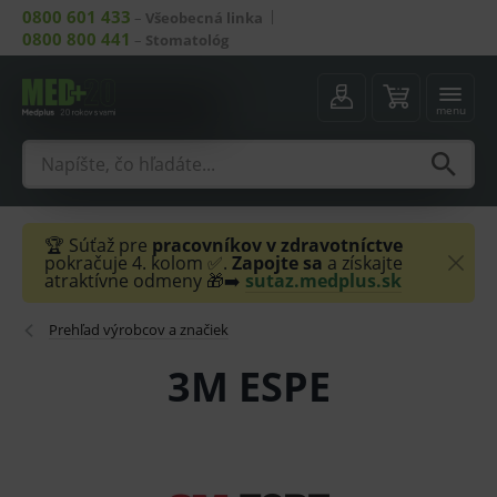
0800 601 433
–
Všeobecná linka
0800 800 441
–
Stomatológ
menu
🏆 Súťaž pre
pracovníkov v zdravotníctve
pokračuje 4. kolom ✅.
Zapojte sa
a získajte
atraktívne odmeny 🎁➡️
sutaz.medplus.sk
Prehľad výrobcov a značiek
3M ESPE