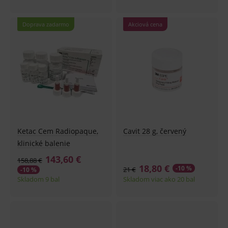
Doprava zadarmo
Akciová cena
Ketac Cem Radiopaque,
Cavit 28 g, červený
klinické balenie
143,60 €
158,88 €
18,80 €
-10 %
21 €
-10 %
Skladom 9 bal
Skladom viac ako 20 bal