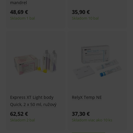
PHPSESSID
Zavřením
Univer
PHP.net
mandrel
prohlížeče
identif
www.medplus.sk
použív
48,69 €
35,90 €
udržov
promě
Skladom 1 bal
Skladom 10 bal
relací
uživate
_sp_ses.ef32
www.medplus.sk
30 minut
Cookie
pro
fungov
OnLine
smarts
ssupp.vid
www.medplus.sk
6 měsíců
Cookie
2 dny
pro
fungov
OnLine
smarts
lastVisitedProducts
www.medplus.sk
1 rok
Cookie
uchová
naposl
Express XT Light body
RelyX Temp NE
navští
produk
Quick, 2 x 50 ml, ružový
ssupp.visits
www.medplus.sk
6 měsíců
Cookie
62,52 €
37,30 €
2 dny
pro
fungov
Skladom 2 bal
Skladom viac ako 10 ks
OnLine
smarts