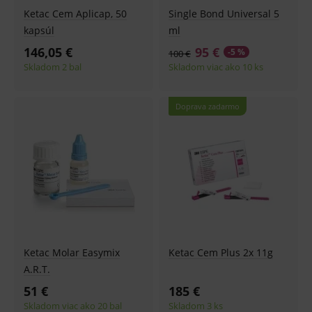
Ketac Cem Aplicap, 50
Single Bond Universal 5
kapsúl
ml
146,05 €
95 €
-5 %
100 €
Skladom 2 bal
Skladom viac ako 10 ks
Doprava zadarmo
Ketac Molar Easymix
Ketac Cem Plus 2x 11g
A.R.T.
51 €
185 €
Skladom viac ako 20 bal
Skladom 3 ks