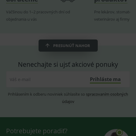
ssupp.visits
www.medplus.sk
6 měsíců
Cookie
2 dny
pro
Väčšinou do 1–2 pracovných dní od
Pre lekárov, stomatoló
fungov
OnLine
objednania u vás
veterinárov aj firmy
smarts
CookieScriptConsent
1 rok
Tento 
CookieScript
cookie
www.medplus.sk
použív
služba
PRESUNÚŤ NAHOR
Cookie
Script.
zapama
předvo
Nenechajte si ujsť akciové ponuky
souhla
soubo
cookie
návště
Prihláste ma
Váš e-mail
Je nutn
banne
cookie
Prihlásením k odberu noviniek súhlasíte so
spracovaním osobných
Cookie
Script
údajov
fungov
správn
Potrebujete poradiť?
Provider
/