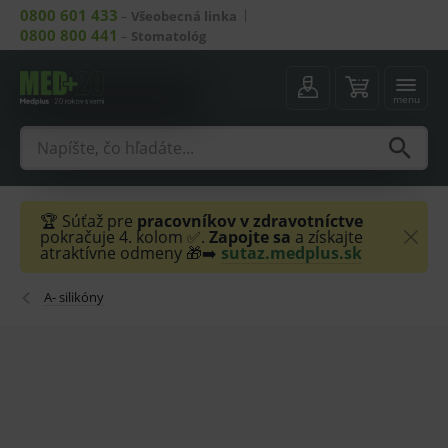
0800 601 433
–
Všeobecná linka
0800 800 441
–
Stomatológ
menu
🏆 Súťaž pre
pracovníkov v zdravotníctve
pokračuje 4. kolom ✅.
Zapojte sa
a získajte
atraktívne odmeny 🎁➡️
sutaz.medplus.sk
A- silikóny