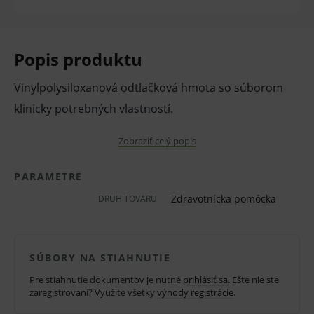
Popis produktu
Vinylpolysiloxanová odtlačková hmota so súborom
klinicky potrebných vlastností.
100% rozmerová stabilita - žiadne deformácie
Zobraziť celý popis
odtlačku po stuhnutí.
PARAMETRE
Kratší čas tuhnutia.
Zdravotnícka pomôcka
DRUH TOVARU
Reprodukcia aj tých najjemnejších detailov
vďaka zatekavosti a hydrofílii.
SÚBORY NA STIAHNUTIE
Express XT Putty Soft
- nádobky pre ručné miešanie,
Pre stiahnutie dokumentov je nutné
prihlásiť sa
. Ešte nie ste
vhodné pre obe techniky odtlačkovania. Konzistencia:
zaregistrovaní? Využite všetky
výhody registrácie
.
SOFT (žltý) s nižšou finálnou pevnosťou pre