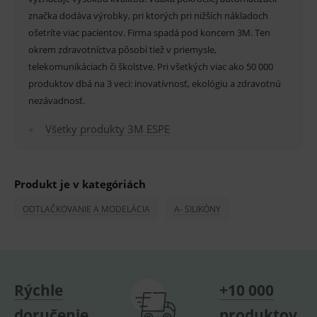
_sp_id.ef32
www.medplus.sk
2 roky
Cookie
značka dodáva výrobky, pri ktorých pri nižších nákladoch
pro
fungov
ošetríte viac pacientov. Firma spadá pod koncern 3M. Ten
OnLine
okrem zdravotníctva pôsobí tiež v priemysle,
smarts
telekomunikáciach či školstve. Pri všetkých viac ako 50 000
PHPSESSID
Zavřením
Univer
PHP.net
prohlížeče
identif
www.medplus.sk
produktov dbá na 3 veci: inovatívnosť, ekológiu a zdravotnú
použív
udržov
nezávadnosť.
promě
relací
Všetky produkty 3M ESPE
uživate
_sp_ses.ef32
www.medplus.sk
30 minut
Cookie
pro
fungov
OnLine
Produkt je v kategóriách
smarts
ODTLAČKOVANIE A MODELÁCIA
A- SILIKÓNY
ssupp.vid
www.medplus.sk
6 měsíců
Cookie
2 dny
pro
fungov
OnLine
smarts
lastVisitedProducts
www.medplus.sk
1 rok
Cookie
uchová
Rýchle
+10 000
naposl
navští
produk
doručenie
produktov