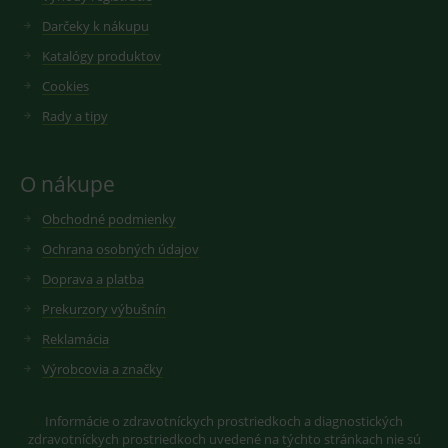
reklamy.
vložených
videí.
Darčeky k nákupu
VISITOR_INFO1_LIVE
6
Tento
Google LLC
měsíců
soubor
.youtube.com
sid
.seznam.cz
1 měsíc
Cookie od
Katalógy produktov
cookie
seznam.cz
nastavuje
googlu.
Cookies
Youtube ke
Slouží pro
sledování
zobrazení
Rady a tipy
uživatelskýc
vhodné
předvoleb
reklamy.
pro videa
Youtube
_ga_GXRFBLV37P
.medplus.sk
2 roky
Cookie pro
vložená do
měření
O nákupe
webů; může
návštěvnosti
také určit,
ve službě
zda
Obchodné podmienky
google
návštěvník
analytics.
webu
Ochrana osobných údajov
používá
novou nebo
Doprava a platba
starou verzi
rozhraní
Prekurzory výbušnín
Youtube.
Reklamácia
Výrobcovia a značky
Informácie o zdravotníckych prostriedkoch a diagnostických
zdravotníckych prostriedkoch uvedené na týchto stránkach nie sú