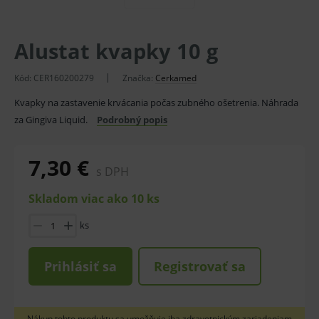
Alustat kvapky 10 g
Kód:
CER160200279
Značka:
Cerkamed
Kvapky na zastavenie krvácania počas zubného ošetrenia. Náhrada
za Gingiva Liquid.
Podrobný popis
7,30 €
s DPH
Skladom viac ako 10 ks
ks
Prihlásiť sa
Registrovať sa
Nákup tohto produktu sa umožňuje iba zdravotnickým zariadeniam