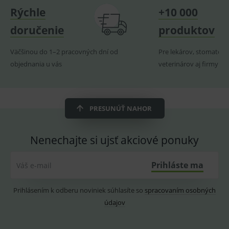
navští
Rýchle
+10 000
produk
ssupp.visits
www.medplus.sk
6 měsíců
Cookie
doručenie
produktov
2 dny
pro
fungov
OnLine
Väčšinou do 1–2 pracovných dní od
Pre lekárov, stomatoló
smarts
objednania u vás
veterinárov aj firmy
CookieScriptConsent
1 rok
Tento 
CookieScript
cookie
www.medplus.sk
použív
služba
Cookie
Script.
PRESUNÚŤ NAHOR
zapama
předvo
souhla
soubo
Nenechajte si ujsť akciové ponuky
cookie
návště
Je nutn
banne
Prihláste ma
Váš e-mail
cookie
Cookie
Script
Prihlásením k odberu noviniek súhlasíte so
spracovaním osobných
fungov
správn
údajov