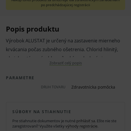
po predchádzajúcej registrácii
Popis produktu
Výrobok ALUSTAT je určený na zastavenie mierneho
krvácania počas zubného ošetrenia. Chlorid hlinitý,
obsiahnutý vo výrobku, pôsobí na drobné cievy
Zobraziť celý popis
väzokonstrikčne, čím zmenšuje opuch a zmierňuje
krvácanie.
PARAMETRE
Zdravotnícka pomôcka
DRUH TOVARU
Zloženie: chlorid hlinitý 25 % vo forme kvapaliny
Návod na použitie:
SÚBORY NA STIAHNUTIE
Impregnujte vatový tampón prípravkom ALUSTAT
Pre stiahnutie dokumentov je nutné
prihlásiť sa
. Ešte nie ste
jemne votrite priamo do krvácajúcej oblasti,
zaregistrovaní? Využite všetky
výhody registrácie
.