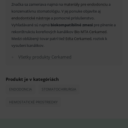
Název
Vyprší
Popis
Značka sa zameriava najmä na
materiály pre endodonciu
a
Doména
konzervatívnu stomatológiu. V jej ponuke objavíte aj
_sp_id.ef32
www.medplus.sk
2 roky
Cookie
pro
endodontické nástroje
a pomocné príslušenstvo.
fungov
Vyhľadávané sú najmä
biokompatibilné zmesi
pre plnenie a
OnLine
smarts
rekonštrukciu koreňových kanálikov
Bio MTA Cerkamed
.
PHPSESSID
Zavřením
Univer
PHP.net
Medzi obľúbený tovar patrí tiež
Edta Cerkamed
, roztok k
prohlížeče
identif
www.medplus.sk
použív
vysušení kanálikov.
udržov
promě
Všetky produkty Cerkamed
relací
uživate
_sp_ses.ef32
www.medplus.sk
30 minut
Cookie
pro
fungov
Produkt je v kategóriách
OnLine
smarts
ENDODONCIA
STOMATOCHIRURGIA
ssupp.vid
www.medplus.sk
6 měsíců
Cookie
2 dny
pro
fungov
HEMOSTATICKÉ PROSTRIEDKY
OnLine
smarts
lastVisitedProducts
www.medplus.sk
1 rok
Cookie
uchová
naposl