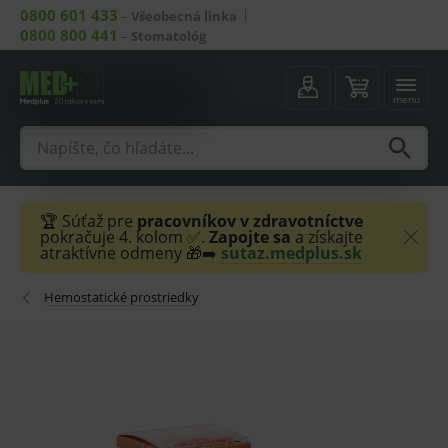
0800 601 433
–
Všeobecná linka
0800 800 441
–
Stomatológ
menu
🏆 Súťaž pre
pracovníkov v zdravotníctve
pokračuje 4. kolom ✅.
Zapojte sa
a získajte
atraktívne odmeny 🎁➡️
sutaz.medplus.sk
Hemostatické prostriedky