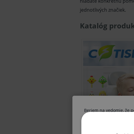
hľadáte konkrétnu pomôc
jednotlivých značiek.
Katalóg produk
Beriem na vedomie, že pon
Ak nie ste odborník, vysta
získané informácie boli V