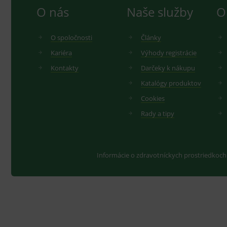
PHPSESSID
O nás
Naše služby
O
_sp_ses.ef32
O spoločnosti
Články
ssupp.vid
Kariéra
Výhody registrácie
lastVisitedProducts
Kontakty
Darčeky k nákupu
ssupp.visits
Katalógy produktov
CookieScriptConsent
C
Cookies
Rady a tipy
P
Název
Pro
D
Název
Informácie o zdravotníckych prostriedkoch
Do
_gcl_au
G
.
_gat_UA-
.me
193359858-4
test_cookie
G
_ga
.d
Goo
.me
IDE
G
_gid
.d
Goo
.me