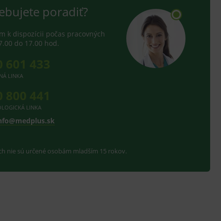
nných relací uživatelů
ebujete poradiť?
.
 k dispozícii počas pracovných
.
7.00 do 17.00 hod.
ů.
0 601 433
.
NÁ LINKA
0 800 441
om k zapamatování
e nutné, aby banner cookie
LOGICKÁ LINKA
nfo@medplus.sk
ach nie sú určené osobám mladším 15 rokov.
hodné reklamy.
e analytics.
poruje cookies a
e analytics.
hodné reklamy.
e analytics.