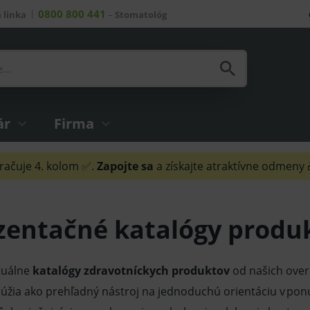
0800 800 441
 linka
–
Stomatológ
ár
Firma
ačuje 4. kolom ✅.
Zapojte sa
a získajte atraktívne odmeny
zentačné katalógy produ
tuálne
katalógy zdravotníckych produktov
od našich over
lúžia ako prehľadný nástroj na jednoduchú orientáciu v pon