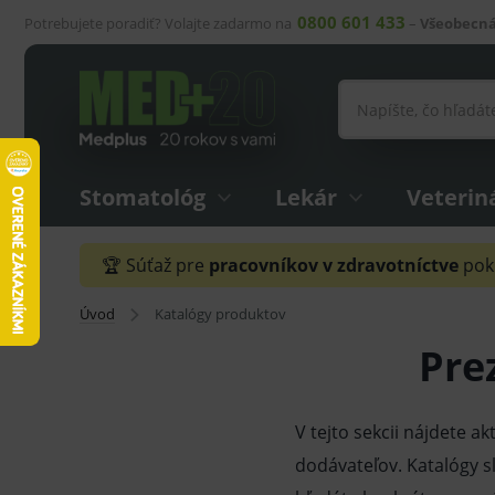
0800 601 433
Potrebujete poradiť? Volajte zadarmo na
–
Všeobecná
Stomatológ
Lekár
Veterin
🏆 Súťaž pre
pracovníkov v zdravotníctve
pokr
Úvod
Katalógy produktov
Pre
V tejto sekcii nájdete ak
dodávateľov. Katalógy s