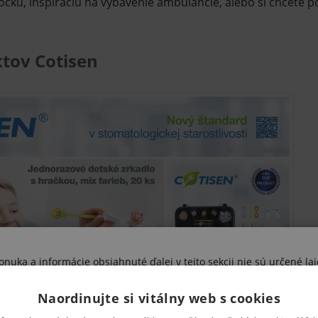
ku, inšpiráciu na vybavenie ambulancie, alebo si chcete 
tov Cotisen
uka a informácie obsiahnuté ďalej v tejto sekcii nie sú určené lai
výhradne zdravotníckym odborníkom.
Naordinujte si vitálny web s cookies
vujete sa riziku ohrozenia svojho zdravia, poprípade aj zdravia ďal
ami nesprávne pochopené, interpretované, či využité na stanovenie