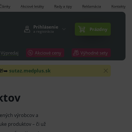
Články
Akciové letáky
Rady a tipy
Reklamácia
Kontakty
Prihlásenie
Prázdny
a registrácia
Výpredaj
Akciové ceny
Výhodné sety
 🎁➡️
sutaz.medplus.sk
ktov
ených výrobcov a
uke produktov – či už