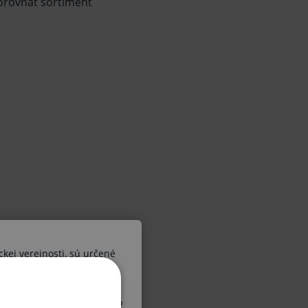
porovnať sortiment
ckej verejnosti, sú určené
ších osôb. V prípade, že by
 diagnózy alebo liečebného