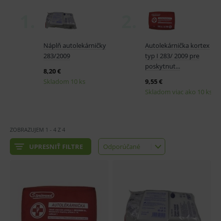
ZOBRAZUJEM
1
-
4
Z
4
UPRESNIŤ FILTRE
Odporúčané
Odporúčané
Najlacnejšie
Najdrahšie
Najnovšie