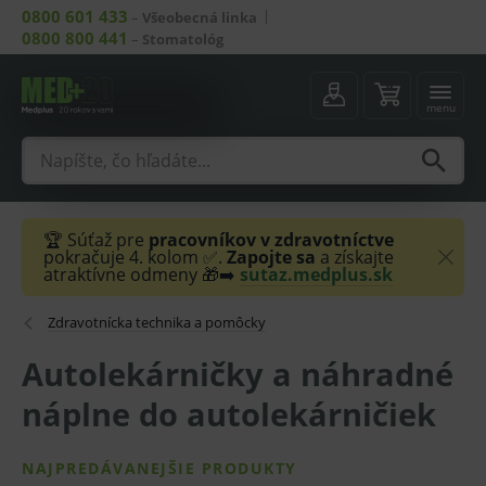
0800 601 433
–
Všeobecná linka
0800 800 441
–
Stomatológ
menu
🏆 Súťaž pre
pracovníkov v zdravotníctve
pokračuje 4. kolom ✅.
Zapojte sa
a získajte
atraktívne odmeny 🎁➡️
sutaz.medplus.sk
Zdravotnícka technika a pomôcky
Autolekárničky a náhradné
náplne do autolekárničiek