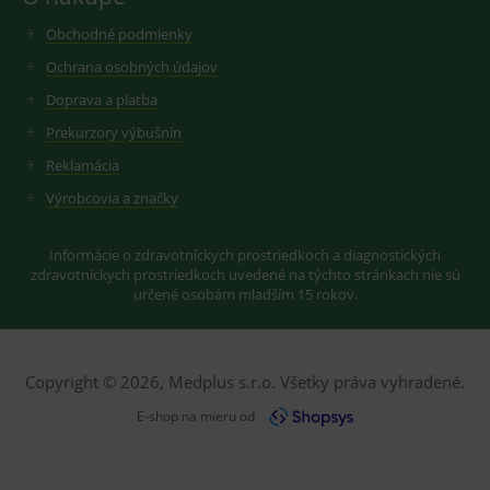
Script
fungov
Obchodné podmienky
správn
Ochrana osobných údajov
Doprava a platba
Prekurzory výbušnín
Provider
/
Název
Vyprší
Popis
Provider
Doména
/
Reklamácia
Název
Vyprší
Popis
Doména
_gcl_au
3
Cookie
Google LLC
Výrobcovia a značky
měsíce
reklamního
.medplus.sk
_gat_UA-
.medplus.sk
59 sekund
Cookie pro
systému
193359858-4
měření
googlu.
návštěvnosti
Slouží pro
Informácie o zdravotníckych prostriedkoch a diagnostických
ve službě
zobrazení
google
zdravotníckych prostriedkoch uvedené na týchto stránkach nie sú
vhodné
analytics.
určené osobám mladším 15 rokov.
reklamy.
_ga
2 roky
Cookie pro
Google LLC
test_cookie
15
Testovací
Google LLC
měření
.medplus.sk
minut
cookies,
.doubleclick.net
návštěvnosti
kterým
ve službě
google
google
Copyright © 2026, Medplus s.r.o. Všetky práva vyhradené.
testuje, zda
analytics.
prohlížeč
E-shop na mieru od
podporuje
_gid
1 den
Cookie pro
Google LLC
cookies a
měření
.medplus.sk
výslednou
návštěvnosti
hodnotu si
ve službě
uloží do
google