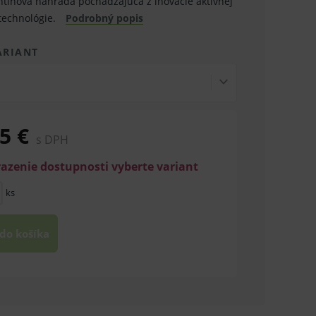
ntínová náhrada pochádzajúca z inovácie aktívnej
 technológie.
Podrobný popis
ARIANT
5 €
s DPH
razenie dostupnosti vyberte variant
ks
 do košíka