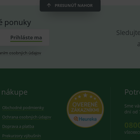
dplus.sk
2 roky
Cookie pro měření návštěvnosti ve službě googl
PRESUNÚŤ NAHOR
vé ponuky
Sledujt
Prihláste ma
aním osobných údajov
 nákupe
Potr
Sme vám
Obchodné podmienky
dní od 
Ochrana osobných údajov
080
Doprava a platba
VŠEOBEC
Prekurzory výbušnín