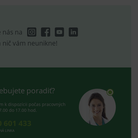
e analytics.
e nás na
a nič vám neunikne!
ebujete poradiť?
 k dispozícii počas pracovných
7.00 do 17.00 hod.
0 601 433
NÁ LINKA