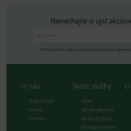
_ga_GXRFBLV37P
.me
Nenechajte si ujsť akcio
Váš e-mail
Prihlásením k odberu noviniek súhlasíte so
spracov
O nás
Naše služby
O
O spoločnosti
Články
Kariéra
Výhody registrácie
Kontakty
Darčeky k nákupu
Katalógy produktov