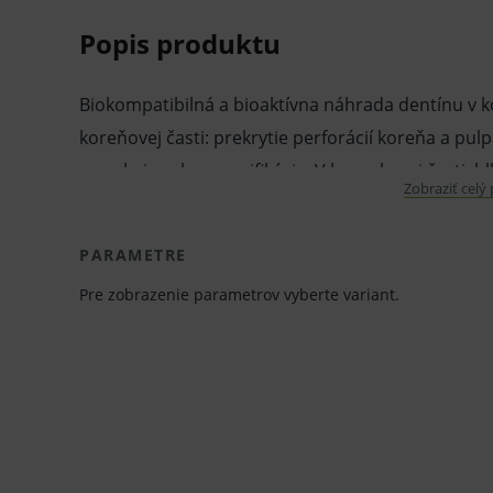
Popis produktu
Biokompatibilná a bioaktívna náhrada dentínu v ko
koreňovej časti: prekrytie perforácií koreňa a pul
rezorbcia zuba, apexifikácia. V korunkovej časti: h
Zobraziť celý
priame prekrytie pulpy, pulpotómia. Vlastnosti: Bi
nežiadúcej reakcie pulpy alebo gingívy. Reminerali
PARAMETRE
pulpu. Zamedzuje opätovnému vzniku kazu v hlbok
Pre zobrazenie parametrov vyberte variant.
24 hodinách má rovnaký modul elasticity ako dent
Vytvára optimálne podmienky pre údržbu vitality 
zapečatenia dentínovej plochy. Garantuje absenciu
opravy živého zubu.