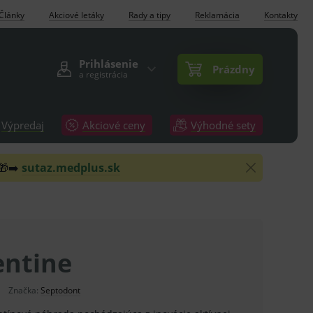
Články
Akciové letáky
Rady a tipy
Reklamácia
Kontakty
Prihlásenie
Prázdny
a registrácia
Výpredaj
Akciové ceny
Výhodné sety
 🎁➡️
sutaz.medplus.sk
entine
Značka:
Septodont