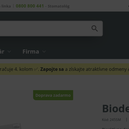
0800 800 441
 linka
–
Stomatológ
ár
Firma
ačuje 4. kolom ✅.
Zapojte sa
a získajte atraktívne odmeny
Doprava zadarmo
Biod
Kód:
245SM