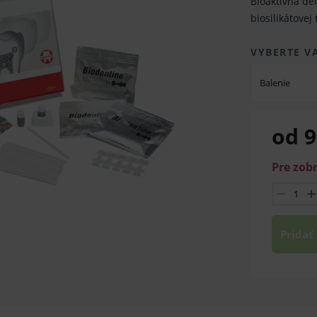
Bioaktívna de
biosilikátovej
VYBERTE V
Balenie
od 9
Pre zob
Pridať