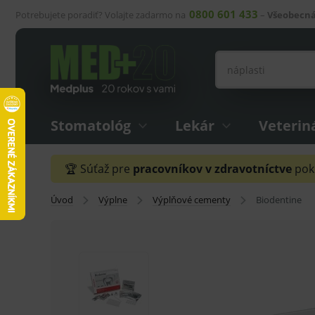
0800 601 433
Potrebujete poradiť? Volajte zadarmo na
–
Všeobecná
Stomatológ
Lekár
Veterin
🏆 Súťaž pre
pracovníkov v zdravotníctve
pokr
Úvod
Výplne
Výplňové cementy
Biodentine