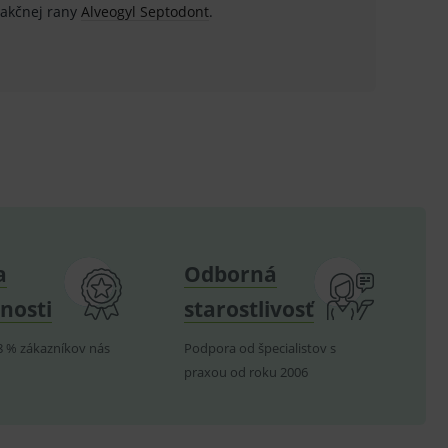
rakčnej rany
Alveogyl Septodont
.
ů.
.
om k zapamatování
e nutné, aby banner cookie
hodné reklamy.
e analytics.
a
Odborná
poruje cookies a
e analytics.
nosti
starostlivosť
hodné reklamy.
e analytics.
8 % zákazníkov nás
Podpora od špecialistov s
telských předvoleb pro
praxou od roku 2006
těvník webu používá
dování zobrazení
ení vhodné reklamy.