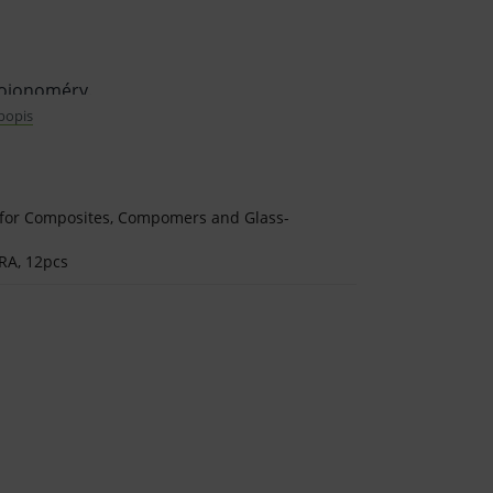
loionoméry.
 popis
s for Composites, Compomers and Glass-
RA, 12pcs
kej zdravotníckej pomôcky in vitro
tajte informácie o výrobku a ak je
tickej zdravotníckej pomôcky in vitro
innosťou inej liečby alebo inej
ej pomôcky in vitro a jeho použitie môže