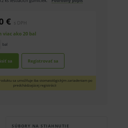
12 ks leštiacich gumičiek.
Podrobný popis
0 €
s DPH
 viac ako 20 bal
bal
ásiť sa
Registrovať sa
roduktu sa umožňuje iba stomatológickým zariadeniam po
predchádzajúcej registrácii
SÚBORY NA STIAHNUTIE