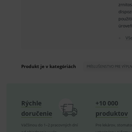
zrnitos
ssupp.vid
dispozí
použiti
lastVisitedProducts
úroveň
ssupp.visits
Vš
CookieScriptConsent
C
Produkt je v kategóriách
PRÍSLUŠENSTVO PRE VÝPL
P
Název
Pro
D
Název
Do
_gcl_au
G
.
_gat_UA-
.me
193359858-4
test_cookie
G
_ga
.d
Goo
Rýchle
+10 000
.me
IDE
G
_gid
.d
Goo
doručenie
produktov
.me
VISITOR_INFO1_LIVE
G
YSC
.
Goo
Väčšinou do 1–2 pracovných dní
Pre lekárov, stomato
.yo