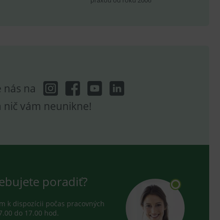
praxou od roku 2006
ení vhodné reklamy.
e analytics.
e nás na
a nič vám neunikne!
ebujete poradiť?
 k dispozícii počas pracovných
7.00 do 17.00 hod.