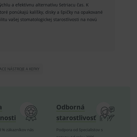
chlu a efektívnu alternatívu šetriacu čas. K
.
ktoré ponúkajú kalíšky, disky a špičky na opakované
litu vašej stomatologickej starostlivosti na novú
ů.
.
om k zapamatování
e nutné, aby banner cookie
IACE NÁSTROJE A KEFKY
hodné reklamy.
e analytics.
poruje cookies a
e analytics.
a
Odborná
hodné reklamy.
e analytics.
nosti
starostlivosť
telských předvoleb pro
těvník webu používá
dování zobrazení
8 % zákazníkov nás
Podpora od špecialistov s