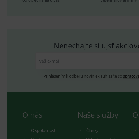
od objednania u vás
veterinárov aj firmy
sid
.se
_ga_GXRFBLV37P
.me
Nenechajte si ujsť akcio
Váš e-mail
Prihlásením k odberu noviniek súhlasíte so
spracov
O nás
Naše služby
O
O spoločnosti
Články