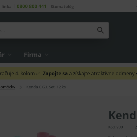
0800 800 441
 linka
–
Stomatológ
ár
Firma
ačuje 4. kolom ✅.
Zapojte sa
a získajte atraktívne odmeny
 pomôcky
Kenda C.G.I. Set, 12 ks
Kenda
Kód:
900