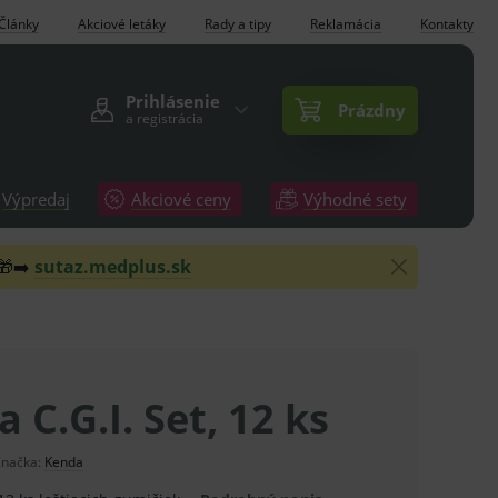
Články
Akciové letáky
Rady a tipy
Reklamácia
Kontakty
Prihlásenie
Prázdny
a registrácia
Výpredaj
Akciové ceny
Výhodné sety
 🎁➡️
sutaz.medplus.sk
 C.G.I. Set, 12 ks
Značka:
Kenda