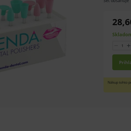
Set obsahuje 
28,6
Skladom
Prihl
Nákup tohto p