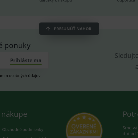
darčeky k nákupu
odporúča
znam.cz
1 měsíc
Cookie od seznam.cz googlu. Slouží pro zobraz
dplus.sk
2 roky
Cookie pro měření návštěvnosti ve službě googl
PRESUNÚŤ NAHOR
vé ponuky
Sledujt
Prihláste ma
aním osobných údajov
 nákupe
Potr
Sme vám
Obchodné podmienky
dní od 