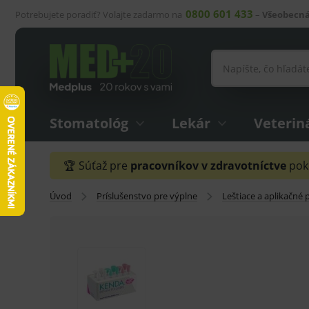
0800 601 433
Potrebujete poradiť? Volajte zadarmo na
–
Všeobecná
Stomatológ
Lekár
Veterin
🏆 Súťaž pre
pracovníkov v zdravotníctve
pokr
Úvod
Príslušenstvo pre výplne
Leštiace a aplikačné