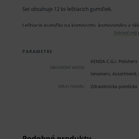
Set obsahuje 12 ks leštiacich gumičiek.
Leštiacie gumičky na kompozity, kompoméry a sk
Zobraziť celý
biela - opracovanie
PARAMETRE
zelená - leštenie
KENDA C.G.I. Polisher
ružová - vysoký lesk
OBCHODNÝ NÁZOV
Ionomers, Assortment, 
Pred použitím zdravotníckej pomôcky a diagnostic
Zdravotnícka pomôcka
DRUH TOVARU
odporúčame poradu s lekárom. Starostlivo si prečí
súčasťou, tak aj návod na jeho použitie.
Klinická účinnosť zdravotníckej pomôcky a diagnos
nemusí byť zaručená, lepšia alebo rovnocenná s úč
zdravotníckej pomôcky a diagnostickej zdravotníck