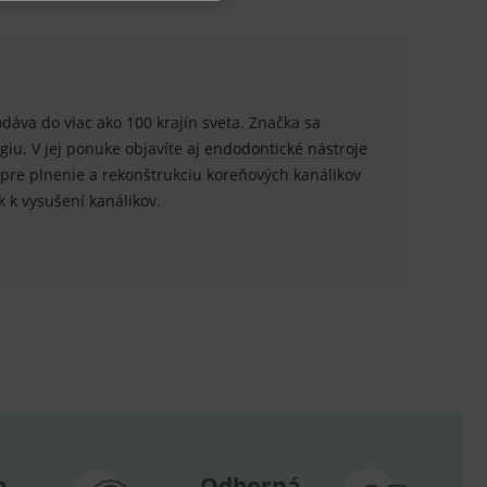
u do košíka atď. Pre správne
odáva do viac ako 100 krajín sveta. Značka sa
iu. V jej ponuke objavíte aj
endodontické nástroje
pre plnenie a rekonštrukciu koreňových kanálikov
ok k vysušení kanálikov.
.
nných relací uživatelů
.
.
ů.
.
om k zapamatování
e nutné, aby banner cookie
a
Odborná