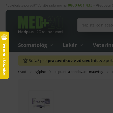
0800 601 433
Potrebujete poradiť? Volajte zadarmo na
–
Všeobecná
Stomatológ
Lekár
Veterin
🏆 Súťaž pre
pracovníkov v zdravotníctve
pokr
Úvod
Výplne
Leptacie a bondovacie materiály