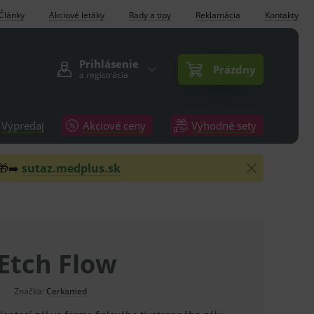
Články
Akciové letáky
Rady a tipy
Reklamácia
Kontakty
Prihlásenie
Prázdny
a registrácia
Výpredaj
Akciové ceny
Výhodné sety
 🎁➡️
sutaz.medplus.sk
Etch Flow
Značka:
Cerkamed