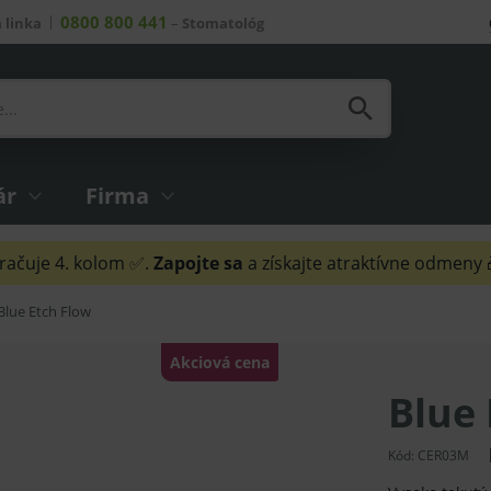
0800 800 441
 linka
–
Stomatológ
ár
Firma
ačuje 4. kolom ✅.
Zapojte sa
a získajte atraktívne odmeny
Blue Etch Flow
Akciová cena
Blue 
Kód:
CER03M