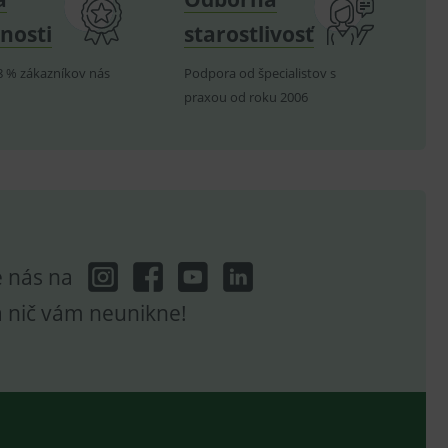
nosti
starostlivosť
8 % zákazníkov nás
Podpora od špecialistov s
hodné reklamy.
praxou od roku 2006
e analytics.
poruje cookies a
e analytics.
hodné reklamy.
e analytics.
telských předvoleb pro
těvník webu používá
dování zobrazení
e nás na
ení vhodné reklamy.
a nič vám neunikne!
e analytics.