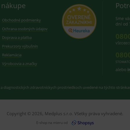
 nákupe
Potr
Sme vám
Obchodné podmienky
dní od 
Ochrana osobných údajov
080
Doprava a platba
VŠEOBEC
Prekurzory výbušnín
080
Reklamácia
STOMATO
Výrobcovia a značky
alebo
i
 a diagnostických zdravotníckych prostriedkoch uvedené na týchto stránk
Copyright © 2026, Medplus s.r.o. Všetky práva vyhradené.
E-shop na mieru od