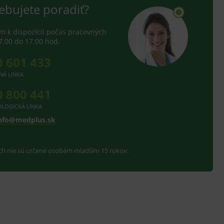
ebujete poradiť?
 k dispozícii počas pracovných
7.00 do 17.00 hod.
0 601 433
NÁ LINKA
0 800 441
LOGICKÁ LINKA
nfo@medplus.sk
ach nie sú určené osobám mladším 15 rokov.