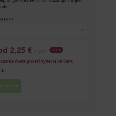
leptací gél vo forme fialového tixotropného gélu.
opis
ARIANT
od 2,25 €
-10 %
s DPH
razenie dostupnosti vyberte variant
ks
 do košíka