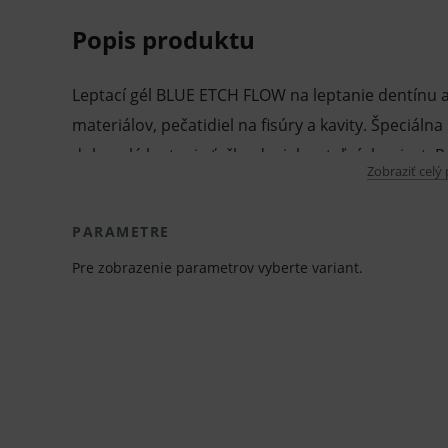
Popis produktu
Leptací gél BLUE ETCH FLOW na leptanie dentínu 
materiálov, pečatidiel na fisúry a kavity. Špeciál
dokonalé leptanie ťažko dosiahnuteľných miest. P
Zobraziť celý
nedostupné dentálne drážky a trhliny. Okrem toho
Vlastnosti a výhody:
PARAMETRE
Pre zobrazenie parametrov vyberte variant.
Kvalitné leptadlo (36 % kyselina fosforeč
odtieni.
Špeciálna super tekutá konzistencia, umo
dosiahnuteľných miest.
Výrobok sa odporúča aj na použitie pred
sklenených vlákien.