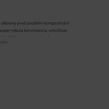
a skloviny pred použitím kompozitných
na super tekutá konzistencia, umožňuje
olotuhá konzistencia dosiahne na
 popis
 sa dá ľahko opláchnuť.
ná) vo forme tixotropného gélu vo fialovom
žňuje dokonalé leptanie ťažko
 cementovaním koruniek napríklad zo