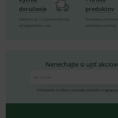
doručenie
produktov
P
Název
Pro
D
Väčšinou do 1–2 pracovných dní
Pre lekárov, stomato
Název
Do
od objednania u vás
_gcl_au
veterinárov aj firmy
G
.
_gat_UA-
.me
193359858-4
test_cookie
G
_ga
.d
Goo
.me
IDE
G
_gid
.d
Goo
.me
VISITOR_INFO1_LIVE
G
Nenechajte si ujsť akcio
YSC
.
Goo
.yo
sid
.se
Váš e-mail
_ga_GXRFBLV37P
.me
Prihlásením k odberu noviniek súhlasíte so
spracov