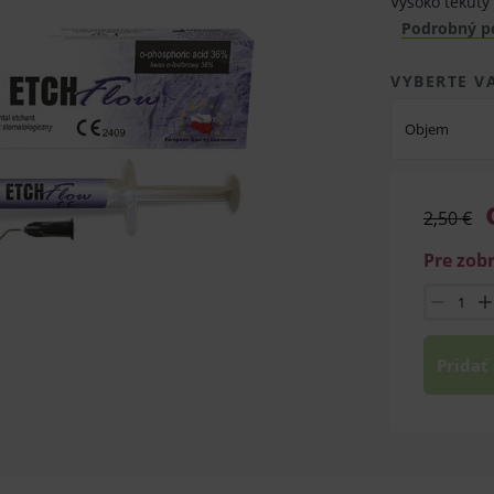
Vysoko tekutý 
Podrobný p
VYBERTE V
Objem
2,50 €
Pre zob
Pridať