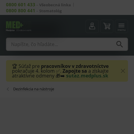
0800 601 433
–
Všeobecná linka
0800 800 441
–
Stomatológ
menu
🏆 Súťaž pre
pracovníkov v zdravotníctve
pokračuje 4. kolom ✅.
Zapojte sa
a získajte
atraktívne odmeny 🎁➡️
sutaz.medplus.sk
Dezinfekcia na nástroje