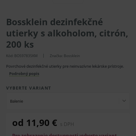
Bossklein dezinfekčné
utierky s alkoholom, citrón,
200 ks
Kód:
BOS9783SKM
Značka:
Bossklein
Povrchové dezinfekčné utierky pre neinvazívne lekárske prístroje.
Podrobný popis
VYBERTE VARIANT
Balenie
od 11,90 €
s DPH
Pre zobrazenie dostupnosti vyberte variant