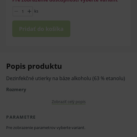
ks
Pridať do košíka
Popis produktu
Dezinfekčné utierky na báze alkoholu (63 % etanolu)
Rozmery
200 x 200 mm
Zobraziť celý popis
Baktericídne, kvasinkové, fungicídne a
PARAMETRE
tuberkulcídne. Účinný tiež proti vírusom, ako sú
Pre zobrazenie parametrov vyberte variant.
koronavírusy, adenovírusy, norovírusy, HIV a Hep C, s