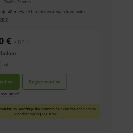
Značka:
Pentron
uje 48 miešacích a intraorálnych koncoviek.
opis
0 €
s DPH
skladom
bal
ásiť sa
Registrovať sa
 dostupnosť
roduktu sa umožňuje iba stomatológickým zariadeniam po
predchádzajúcej registrácii