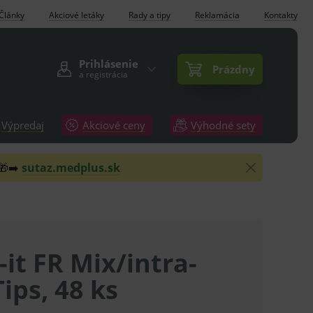
Články
Akciové letáky
Rady a tipy
Reklamácia
Kontakty
Prihlásenie
Prázdny
a registrácia
Výpredaj
Akciové ceny
Výhodné sety
 🎁➡️
sutaz.medplus.sk
-it FR Mix/intra-
Tips, 48 ks