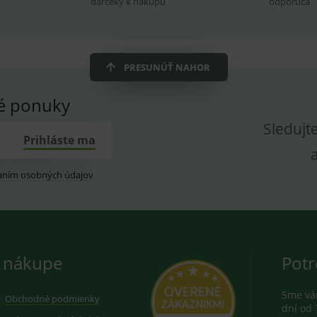
darčeky k nákupu
odporúča
znam.cz
1 měsíc
Cookie od seznam.cz googlu. Slouží pro zobraz
dplus.sk
2 roky
Cookie pro měření návštěvnosti ve službě googl
PRESUNÚŤ NAHOR
vé ponuky
Sledujt
Prihláste ma
aním osobných údajov
 nákupe
Potr
Sme vám
Obchodné podmienky
dní od 