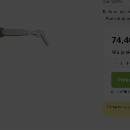
Kód:
N32GA
Balenie obsah
Podrobný p
74,4
Nie je 
Prihl
Strážiť
Nákup tohto p