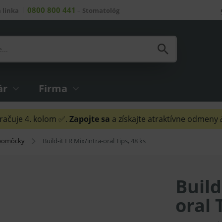
0800 800 441
 linka
–
Stomatológ
ár
Firma
ačuje 4. kolom ✅.
Zapojte sa
a získajte atraktívne odmeny
 pomôcky
Build-it FR Mix/intra-oral Tips, 48 ks
Build
oral 