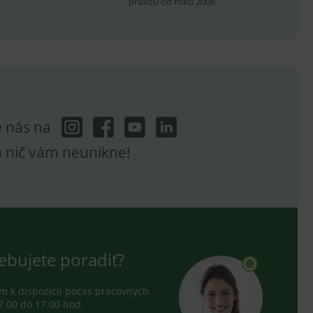
praxou od roku 2006
ení vhodné reklamy.
e analytics.
e nás na
a nič vám neunikne!
ebujete poradiť?
 k dispozícii počas pracovných
7.00 do 17.00 hod.