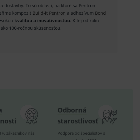
 a dostavby. To sú oblasti, na ktoré sa Pentron
.
omeňme kompozit
Build-it Pentron
a adhezívum
Bond
ysokou
kvalitou a inovatívnosťou
. K tej od roku
ů.
 ako 100-ročnou skúsenosťou.
.
om k zapamatování
e nutné, aby banner cookie
hodné reklamy.
e analytics.
poruje cookies a
e analytics.
a
Odborná
hodné reklamy.
e analytics.
nosti
starostlivosť
telských předvoleb pro
těvník webu používá
dování zobrazení
8 % zákazníkov nás
Podpora od špecialistov s