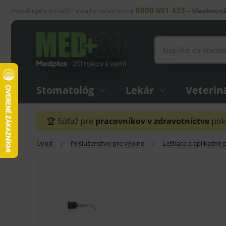
0800 601 433
Potrebujete poradiť? Volajte zadarmo na
–
Všeobecná
Stomatológ
Lekár
Veterin
🏆 Súťaž pre
pracovníkov v zdravotníctve
pokr
Úvod
Príslušenstvo pre výplne
Leštiace a aplikačné