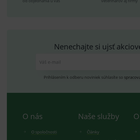
od objednania u vás
veterinárov aj firmy
sid
.se
_ga_GXRFBLV37P
.me
Nenechajte si ujsť akcio
Váš e-mail
Prihlásením k odberu noviniek súhlasíte so
spracov
O nás
Naše služby
O
O spoločnosti
Články