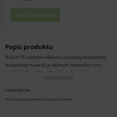
Pridať do košíka
Popis produktu
Build-It FR sklenými vláknami vystužený kompozitný
dostavbový materiál je ideálnym materiálom pre
použitie s čapmi FibreKleer 4x. Je formulovaný tak, aby
Zobraziť celý popis
sa aplikoval bez stekania materiálu. Unikátna viskozita
umožňuje lekárom príjemnú aplikáciu materiálu a
PARAMETRE
zhotovenie dostavby s ľahkosťou. Špeciálne upravené
Pre zobrazenie parametrov vyberte variant.
sklenné vlákna poskytujú pevnosť v tlaku minimálne
300 MPa, vďaka čomu vytvára materiál silný a