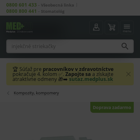
0800 601 433
–
Všeobecná linka
0800 800 441
–
Stomatológ
menu
🏆 Súťaž pre
pracovníkov v zdravotníctve
pokračuje 4. kolom ✅.
Zapojte sa
a získajte
atraktívne odmeny 🎁➡️
sutaz.medplus.sk
Kompozity, kompomery
Doprava zadarmo