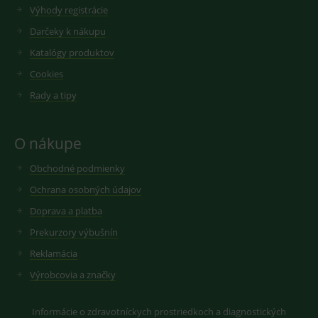
zobrazení
Výhody registrácie
reklamy.
vložených
videí.
VISITOR_INFO1_LIVE
6
Tento
Darčeky k nákupu
Google LLC
měsíců
soubor
.youtube.com
sid
.seznam.cz
1 měsíc
Cookie od
cookie
Katalógy produktov
seznam.cz
nastavuje
googlu.
Youtube ke
Slouží pro
Cookies
sledování
zobrazení
uživatelskýc
vhodné
Rady a tipy
předvoleb
reklamy.
pro videa
Youtube
_ga_GXRFBLV37P
.medplus.sk
2 roky
Cookie pro
vložená do
měření
O nákupe
webů; může
návštěvnosti
také určit,
ve službě
zda
google
Obchodné podmienky
návštěvník
analytics.
webu
Ochrana osobných údajov
používá
novou nebo
starou verzi
Doprava a platba
rozhraní
Youtube.
Prekurzory výbušnín
Reklamácia
Výrobcovia a značky
Informácie o zdravotníckych prostriedkoch a diagnostických