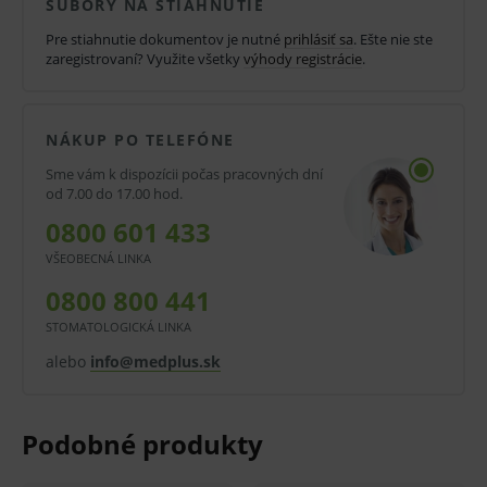
SÚBORY NA STIAHNUTIE
spoľahlivý základ pre nepriame náhrady. Navrhnutý
Pre stiahnutie dokumentov je nutné
prihlásiť sa
. Ešte nie ste
tak, aby ponúkol optimálnu všestrannosť a výkon.
zaregistrovaní? Využite všetky
výhody registrácie
.
Build-It FR tuhne chemicky v priebehu niekoľkých
minút alebo svetlom v priebehu niekoľkých sekúnd do
NÁKUP PO TELEFÓNE
pevnej konzistencie. K dispozícii v 5 odtieňoch: A2, A3
a opákny biely pre estetické výplne a zlatá a modrá
Sme vám k dispozícii počas pracovných dní
od 7.00 do 17.00 hod.
pre viditeľné definovanie okrajov dostavby.
0800 601 433
Vlastnosti a výhody
VŠEOBECNÁ LINKA
0800 800 441
ľahká manipulácia
- zateká tam, kde
STOMATOLOGICKÁ LINKA
potrebujete a možno ho vrstviť bez stekania
alebo
info@medplus.sk
špeciálne ošetrené sklené vlákna
zaisťujú
vysokú pevnosť v tlaku pre pevný a spoľahlivý
základ
duálne tuhnúci
(svetlom alebo chemicky