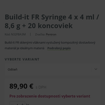
Build-it FR Syringe 4 x 4 ml /
8,6 g + 20 koncoviek
Kód:
N32FBA3M
Značka:
Pentron
Build-It FR sklenými vláknami vystužený kompozitný dostavbový
materiál je ideálnym materiá
Podrobný popis
VYBERTE VARIANT
Odtieň
89,90 €
s DPH
Pre zobrazenie dostupnosti vyberte variant
ks