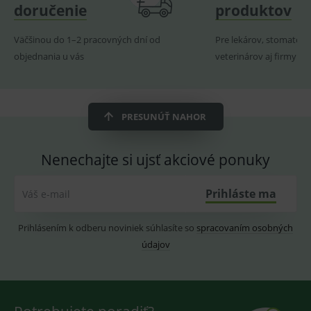
doručenie
produktov
ssupp.visits
www.medplus.sk
6 měsíců
Cookie
2 dny
pro
fungov
Väčšinou do 1–2 pracovných dní od
Pre lekárov, stomatoló
OnLine
objednania u vás
veterinárov aj firmy
smarts
CookieScriptConsent
1 rok
Tento 
CookieScript
cookie
www.medplus.sk
použív
služba
PRESUNÚŤ NAHOR
Cookie
Script.
zapama
předvo
Nenechajte si ujsť akciové ponuky
souhla
soubo
cookie
návště
Prihláste ma
Váš e-mail
Je nutn
banne
cookie
Cookie
Prihlásením k odberu noviniek súhlasíte so
spracovaním osobných
Script
fungov
údajov
správn