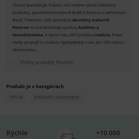
Clinical špecializuje. Pokiaľ z nich máme vybrať obľúbené
_sp_id.ef32
www.medplus.sk
2 roky
Cookie
pro
produkty, spomeňme kompozit
Build-it Pentron
a adhezívum
fungov
Bond 1 Pentron
. Celý spotrebný
dentálny materiál
OnLine
smarts
Pentron
sa charakterizuje vysokou
kvalitou a
PHPSESSID
Zavřením
Univer
PHP.net
inovatívnosťou
. K tej od roku 2015 pridáva
tradíciu
. Práve
prohlížeče
identif
www.medplus.sk
vtedy sa spojil so značkou
Spofadental
s viac ako 100-ročnou
použív
udržov
skúsenosťou.
promě
relací
uživate
Všetky produkty Pentron
_sp_ses.ef32
www.medplus.sk
30 minut
Cookie
pro
fungov
OnLine
Produkt je v kategóriách
smarts
ssupp.vid
www.medplus.sk
6 měsíců
Cookie
VÝPLNE
KOMPOZITY, KOMPOMERY
2 dny
pro
fungov
OnLine
smarts
lastVisitedProducts
www.medplus.sk
1 rok
Cookie
uchová
naposl
Rýchle
+10 000
navští
produk