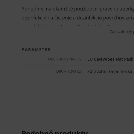
Pohodlné, na okamžité použitie pripravené utierk
dezinfekcie na čistenie a dezinfekciu povrchov zd
dezinfekčným roztokom Desident CaviCide.
Zobraziť celý
Vlastnosti a výhody:
PARAMETRE
Neobsahujú fenoly, bielidlá ani iné toxické
EU CaviWipes Flat Pack 
OBCHODNÝ NÁZOV
Utierky z netkanej textílie s textúrou, kto
Zdravotnícka pomôcka
DRUH TOVARU
tak proces dezinfekcie.
Extra veľké, silné, napustené veľkým mno
tomu je každé utretie veľmi efektívne.
Rozmer utierky je 17,5 x 22,5 cm.
Sú vhodné na neporézne povrchy zdravotn
širokospektrálnu dezinfekciu.