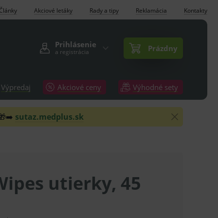
Články
Akciové letáky
Rady a tipy
Reklamácia
Kontakty
Prihlásenie
Prázdny
a registrácia
Výpredaj
Akciové ceny
Výhodné sety
 🎁➡️
sutaz.medplus.sk
ipes utierky, 45