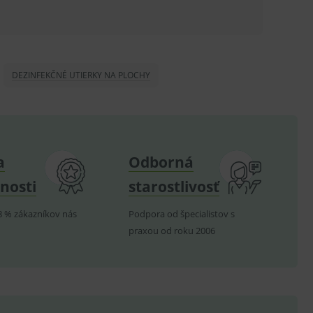
ů.
.
om k zapamatování
e nutné, aby banner cookie
DEZINFEKČNÉ UTIERKY NA PLOCHY
hodné reklamy.
a
Odborná
e analytics.
poruje cookies a
nosti
starostlivosť
e analytics.
hodné reklamy.
8 % zákazníkov nás
Podpora od špecialistov s
e analytics.
praxou od roku 2006
telských předvoleb pro
těvník webu používá
dování zobrazení
ení vhodné reklamy.
e analytics.