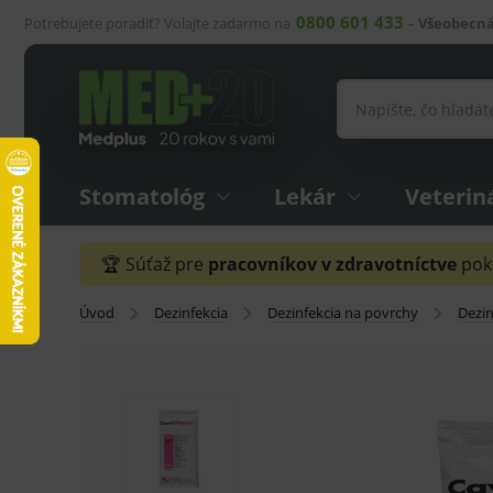
0800 601 433
Potrebujete poradiť? Volajte zadarmo na
–
Všeobecná
Stomatológ
Lekár
Veterin
🏆 Súťaž pre
pracovníkov v zdravotníctve
pokr
Úvod
Dezinfekcia
Dezinfekcia na povrchy
Dezin