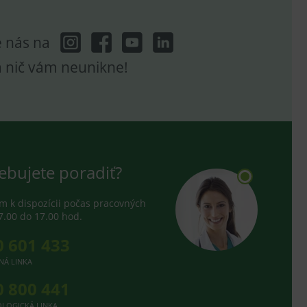
e nás na
a nič vám neunikne!
ebujete poradiť?
 k dispozícii počas pracovných
7.00 do 17.00 hod.
0 601 433
NÁ LINKA
0 800 441
LOGICKÁ LINKA