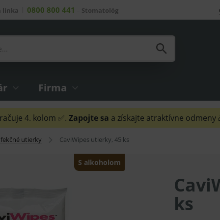
0800 800 441
 linka
–
Stomatológ
ár
Firma
ačuje 4. kolom ✅.
Zapojte sa
a získajte atraktívne odmeny
fekčné utierky
CaviWipes utierky, 45 ks
S alkoholom
CaviW
ks