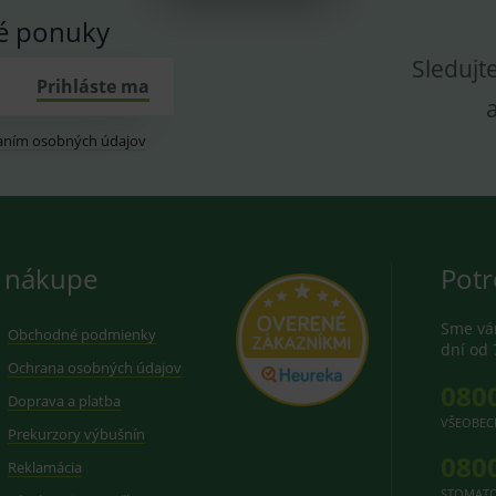
vé ponuky
Sledujt
Prihláste ma
aním osobných údajov
 nákupe
Potr
Sme vám
Obchodné podmienky
dní od 
Ochrana osobných údajov
080
Doprava a platba
VŠEOBEC
Prekurzory výbušnín
080
Reklamácia
STOMATO