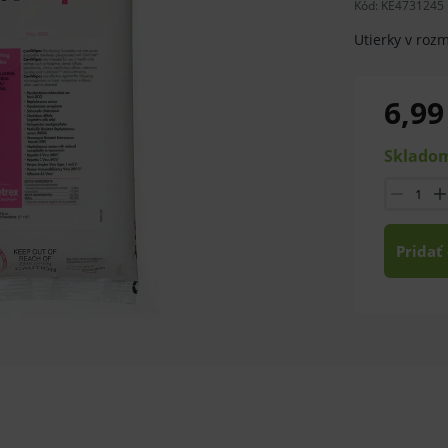
Kód:
KE4731245
Utierky v roz
6,99
Skladom
Pridať