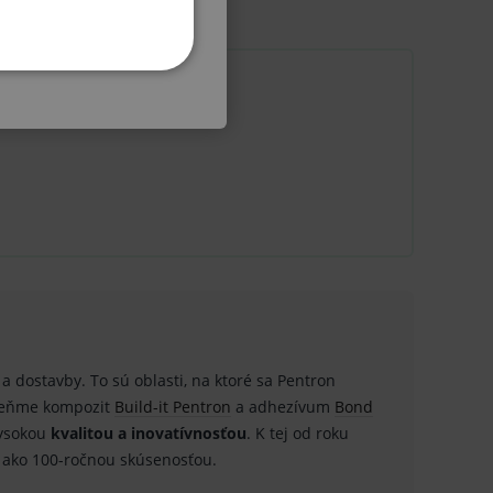
KETINGOVÉ
u do košíka atď. Pre správne
.
nných relací uživatelů
 a dostavby. To sú oblasti, na ktoré sa Pentron
omeňme kompozit
Build-it Pentron
a adhezívum
Bond
.
ysokou
kvalitou a inovatívnosťou
. K tej od roku
.
 ako 100-ročnou skúsenosťou.