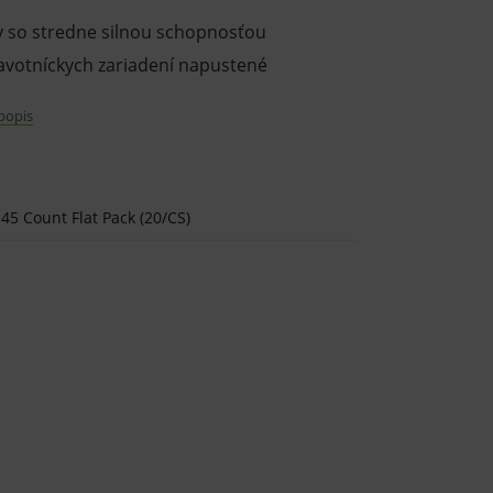
y so stredne silnou schopnosťou
ravotníckych zariadení napustené
 popis
 chemikálie.
45 Count Flat Pack (20/CS)
rá účinne odstraňuje nečistoty, a uľahčuje
žstvom dezinfekčného roztoku a vďaka
íckych zariadení vyžadujúce rýchlu a