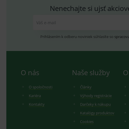
Nenechajte si ujsť akcio
Váš e-mail
Prihlásením k odberu noviniek súhlasíte so
spracov
O nás
Naše služby
O
O spoločnosti
Články
Kariéra
Výhody registrácie
Kontakty
Darčeky k nákupu
Katalógy produktov
Cookies