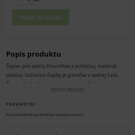
Pridať do košíka
Popis produktu
Čepiec pre sestry Dina-Hitex s potlačou, materiál
viskóza. Súčasťou čiapky je gumička v zadnej časti.
Čiapka chráni hlavu a vlasy pred znečistením a
Zobraziť celý popis
zároveň poskytuje ochranu pred znečistením
upadnutými vlasmi. Vhodné pre sestry aj operatérov
PARAMETRE
na krátke zákroky a taktiež pre ďalší zdravotnícky
Pre zobrazenie parametrov vyberte variant.
personál. Zelené alebo modré farby s kvetovanou
potlačou.