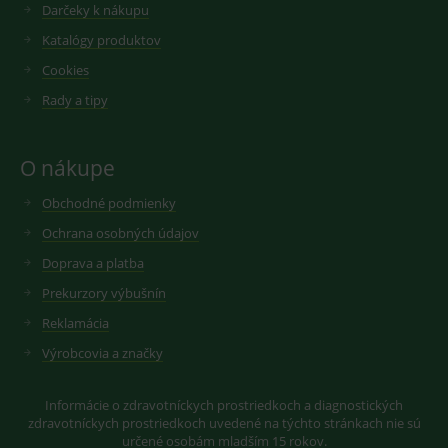
Darčeky k nákupu
videí.
VISITOR_INFO1_LIVE
6
Tento
Google LLC
Katalógy produktov
měsíců
soubor
.youtube.com
sid
.seznam.cz
1 měsíc
Cookie od
cookie
seznam.cz
nastavuje
Cookies
googlu.
Youtube ke
Slouží pro
sledování
zobrazení
Rady a tipy
uživatelskýc
vhodné
předvoleb
reklamy.
pro videa
Youtube
_ga_GXRFBLV37P
.medplus.sk
2 roky
Cookie pro
O nákupe
vložená do
měření
webů; může
návštěvnosti
také určit,
ve službě
Obchodné podmienky
zda
google
návštěvník
analytics.
Ochrana osobných údajov
webu
používá
Doprava a platba
novou nebo
starou verzi
rozhraní
Prekurzory výbušnín
Youtube.
Reklamácia
Výrobcovia a značky
Informácie o zdravotníckych prostriedkoch a diagnostických
zdravotníckych prostriedkoch uvedené na týchto stránkach nie sú
určené osobám mladším 15 rokov.