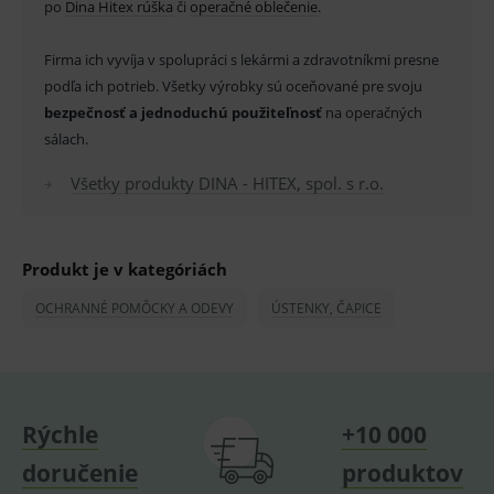
po
Dina Hitex rúška
_sp_id.ef32
či
operačné oblečenie
www.medplus.sk
.
2 roky
Cookie
pro
fungov
OnLine
Firma ich vyvíja v spolupráci s lekármi a zdravotníkmi presne
smarts
podľa ich potrieb. Všetky výrobky sú oceňované pre svoju
PHPSESSID
Zavřením
Univer
PHP.net
bezpečnosť a jednoduchú použiteľnosť
na operačných
prohlížeče
identif
www.medplus.sk
použív
sálach.
udržov
promě
relací
Všetky produkty DINA - HITEX, spol. s r.o.
uživate
_sp_ses.ef32
www.medplus.sk
30 minut
Cookie
pro
fungov
Produkt je v kategóriách
OnLine
smarts
OCHRANNÉ POMÔCKY A ODEVY
ÚSTENKY, ČAPICE
ssupp.vid
www.medplus.sk
6 měsíců
Cookie
2 dny
pro
fungov
OnLine
smarts
lastVisitedProducts
www.medplus.sk
1 rok
Cookie
uchová
Rýchle
+10 000
naposl
navští
doručenie
produktov
produk