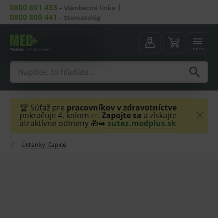
0800 601 433
–
Všeobecná linka
0800 800 441
–
Stomatológ
menu
🏆 Súťaž pre
pracovníkov v zdravotníctve
pokračuje 4. kolom ✅.
Zapojte sa
a získajte
atraktívne odmeny 🎁➡️
sutaz.medplus.sk
Ústenky, čapice