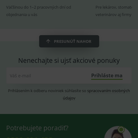
ssupp.visits
www.medplus.sk
6 měsíců
Cookie
Väčšinou do 1–2 pracovných dní od
Pre lekárov, stomatoló
2 dny
pro
fungov
objednania u vás
veterinárov aj firmy
OnLine
smarts
CookieScriptConsent
1 rok
Tento 
CookieScript
cookie
www.medplus.sk
použív
PRESUNÚŤ NAHOR
služba
Cookie
Script.
zapama
Nenechajte si ujsť akciové ponuky
předvo
souhla
soubo
cookie
Prihláste ma
Váš e-mail
návště
Je nutn
banne
cookie
Prihlásením k odberu noviniek súhlasíte so
spracovaním osobných
Cookie
údajov
Script
fungov
správn
Potrebujete poradiť?
Provider
/
Název
Vyprší
Popis