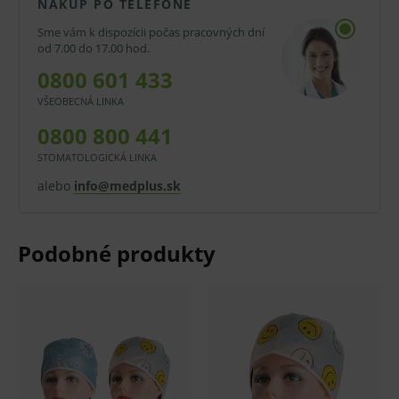
NÁKUP PO TELEFÓNE
Vlastnosti a výhody:
Sme vám k dispozícii počas pracovných dní
Zdravotnícky čepiec.
od 7.00 do 17.00 hod.
0800 601 433
S gumičkou.
VŠEOBECNÁ LINKA
S potlačou.
0800 800 441
Viskóza.
STOMATOLOGICKÁ LINKA
Zelená alebo modrá farba.
alebo
info@medplus.sk
Kvetinový vzor.
Oblasti použitia:
Ochrana vlasov a pokožky hlavy personálu v
zdravotníckych zariadeniach, ambulanciách,
nemocniciach a pod.
Balenie:
Cena uvedená za kus.