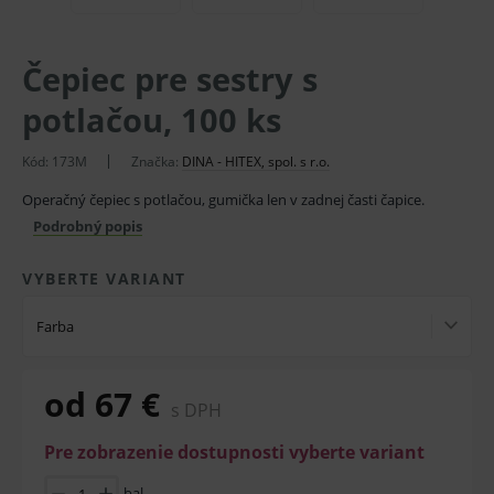
Čepiec pre sestry s
potlačou, 100 ks
Kód:
173M
Značka:
DINA - HITEX, spol. s r.o.
Operačný čepiec s potlačou, gumička len v zadnej časti čapice.
Podrobný popis
VYBERTE VARIANT
Farba
od 67 €
s DPH
Pre zobrazenie dostupnosti vyberte variant
bal