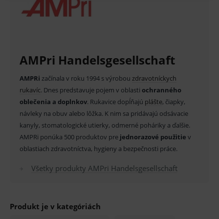
MARKETINGOVÉ
AMPri Handelsgesellschaft
Základné životné funkcie e-shopu
Analytické
Marketingové
AMPRi
začínala v roku 1994 s výrobou
zdravotníckych
Technické – základné životné funkcie e-shopu
rukavíc
. Dnes predstavuje pojem v oblasti
ochranného
Nevyhnutné cookies umožňujú základné
oblečenia a doplnkov
. Rukavice dopĺňajú
plášte
, čiapky,
funkcie ako voľba odborník/laik, prihlásenie
používateľa, vkladanie tovaru do košíka atď. Pre
návleky na obuv alebo lôžka. K nim sa pridávajú odsávacie
správne používanie webu sú nutné.
kanyly, stomatologické utierky, odmerné poháriky a ďalšie.
Provider
/
AMPRi ponúka 500 produktov pre
jednorazové použitie
v
Název
Vyprší
Popis
Doména
oblastiach zdravotníctva, hygieny a bezpečnosti práce.
_sp_id.ef32
www.medplus.sk
2 roky
Cookie
pro
Všetky produkty AMPri Handelsgesellschaft
fungov
OnLine
smarts
PHPSESSID
Zavřením
Univer
PHP.net
prohlížeče
identif
www.medplus.sk
Produkt je v kategóriách
použív
udržov