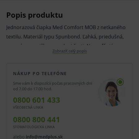
Popis produktu
Jednorazová čiapka Med Comfort MOB z netkaného
textilu. Materiál typu Spunbond. Ľahká, priedušná,
nesavá, s gumičkou v zadnej časti. Neuvoľňujúce
Zobraziť celý popis
vlákna, dočasne odolné prieniku kvapalín. Neobsahuje
latex. Veľkosť M (Ø cca 52 cm). Modrej farby.
NÁKUP PO TELEFÓNE
Vlastnosti a výhody:
Sme vám k dispozícii počas pracovných dní
Jednorazová čiapka.
od 7.00 do 17.00 hod.
Netkaný textil.
0800 601 433
Ľahká, priedušná.
VŠEOBECNÁ LINKA
0800 800 441
S gumičkou.
STOMATOLOGICKÁ LINKA
Bez obsahu latexu.
alebo
info@medplus.sk