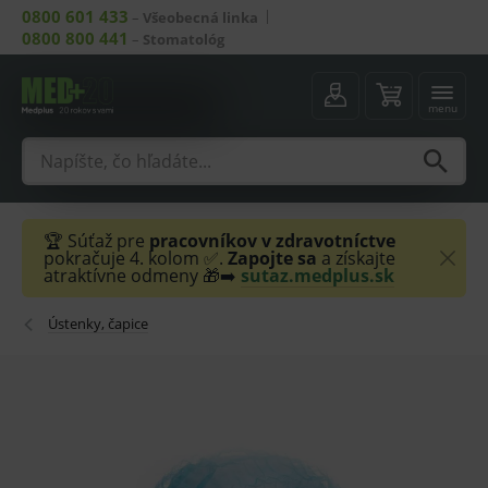
0800 601 433
–
Všeobecná linka
0800 800 441
–
Stomatológ
menu
🏆 Súťaž pre
pracovníkov v zdravotníctve
pokračuje 4. kolom ✅.
Zapojte sa
a získajte
atraktívne odmeny 🎁➡️
sutaz.medplus.sk
Ústenky, čapice