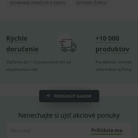
OCHRANNÉ POMÔCKY A ODEVY
ÚSTENKY, ČAPICE
promě
relací
uživate
_sp_ses.ef32
www.medplus.sk
30 minut
Cookie
pro
fungov
OnLine
Rýchle
+10 000
smarts
doručenie
ssupp.vid
www.medplus.sk
produktov
6 měsíců
Cookie
2 dny
pro
fungov
OnLine
Väčšinou do 1–2 pracovných dní od
Pre lekárov, stomatoló
smarts
objednania u vás
veterinárov aj firmy
lastVisitedProducts
www.medplus.sk
1 rok
Cookie
uchová
naposl
navští
produk
PRESUNÚŤ NAHOR
ssupp.visits
www.medplus.sk
6 měsíců
Cookie
2 dny
pro
fungov
OnLine
Nenechajte si ujsť akciové ponuky
smarts
CookieScriptConsent
1 rok
Tento 
CookieScript
Prihláste ma
Váš e-mail
cookie
www.medplus.sk
použív