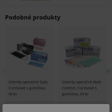
Veľkosť M.
Rozmer 48 x 52 cm.
Modrej farby.
Balenie:
Predaj po celom balení.
V balení 100 ks.
V prípade porušenia zapečateného obalu tohto
tovaru nie je z dôvodu ochrany zdravia alebo
hygienických dôvodov možné odstúpiť od kúpnej
zmluvy v lehote 14 dní.