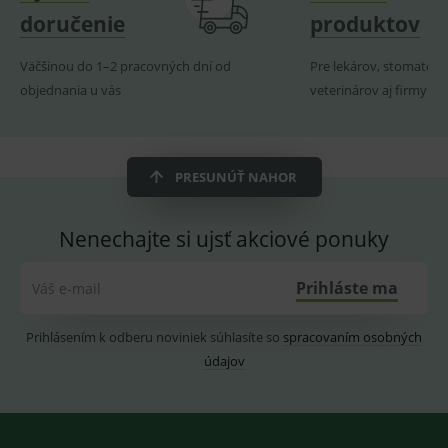
produk
doručenie
produktov
ssupp.visits
www.medplus.sk
6 měsíců
Cookie
2 dny
pro
fungov
Väčšinou do 1–2 pracovných dní od
Pre lekárov, stomatoló
OnLine
smarts
objednania u vás
veterinárov aj firmy
CookieScriptConsent
1 rok
Tento 
CookieScript
cookie
www.medplus.sk
použív
služba
Cookie
PRESUNÚŤ NAHOR
Script.
zapama
předvo
souhla
Nenechajte si ujsť akciové ponuky
soubo
cookie
návště
Je nutn
Prihláste ma
Váš e-mail
banne
cookie
Cookie
Prihlásením k odberu noviniek súhlasíte so
spracovaním osobných
Script
fungov
údajov
správn