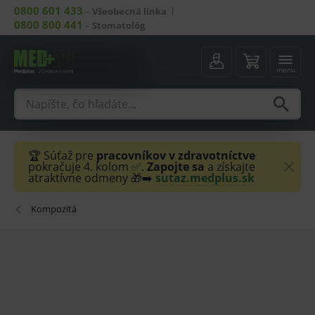
0800 601 433
–
Všeobecná linka
0800 800 441
–
Stomatológ
menu
🏆 Súťaž pre
pracovníkov v zdravotníctve
pokračuje 4. kolom ✅.
Zapojte sa
a získajte
atraktívne odmeny 🎁➡️
sutaz.medplus.sk
Kompozitá