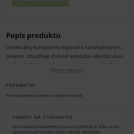
Popis produktu
Univerzálny kompozitný materiál s nanohybridným
plnivom. Umožňuje zhotoviť estetickú rekonštrukciu
malých defektov s jediným univerzálnym odtieňom a
Zobraziť celý popis
zároveň ponúka možnosť rekonštruovať zub
technikou vrstvenia na dosiahnutie dokonale
PARAMETRE
prirodzeného a estetického vzhľadu.
Pre zobrazenie parametrov vyberte variant.
Vlastnosti a výhody:
Umožňuje zhotoviť výbornú estetickú
SÚBORY NA STIAHNUTIE
rekonštrukciu malých defektov s jediným
Pre stiahnutie dokumentov je nutné
prihlásiť sa
. Ešte nie ste
univerzálnym odtieňom alebo vrstviacou
zaregistrovaní? Využite všetky
výhody registrácie
.