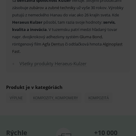
sa
dentálna spoločnosť Kulzer
venuje. Svojimi produktami
zásobuje
zubárov a zubné techniky
už vyše 30 rokov. Výrobky
_sp_id.ef32
www.medplus.sk
2 roky
Cookie
pro
putujú z nemeckého Hanau do viac ako 26 krajín sveta. Kde
fungov
OnLine
Heraeus Kulzer
pôsobí, tam razia svoje hodnoty:
servis,
smarts
kvalita a inovácia
. V tuzemsku patrí medzi hľadaný tovar
PHPSESSID
Zavřením
Univer
PHP.net
napr. dvojkrokový adhezívny systém
Gluma Bond
,
prohlížeče
identif
www.medplus.sk
použív
röntgenový film
Agfa Dentus
či odtlačková hmota
Alginoplast
udržov
promě
Fast
.
relací
uživate
Všetky produkty Heraeus-Kulzer
_sp_ses.ef32
www.medplus.sk
30 minut
Cookie
pro
fungov
OnLine
smarts
Produkt je v kategóriách
ssupp.vid
www.medplus.sk
6 měsíců
Cookie
VÝPLNE
KOMPOZITY, KOMPOMERY
KOMPOZITÁ
2 dny
pro
fungov
OnLine
smarts
lastVisitedProducts
www.medplus.sk
1 rok
Cookie
uchová
naposl
Rýchle
+10 000
navští