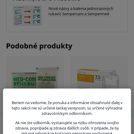
Mliečna biela farba.
Nové názvy a balenia jednorazových
rukavíc Sempercare a Sempermed
Plne anatomické rukavice s rolovaným
lemom.
Sterilné.
Dĺžka 280 mm.
Nepriepustnosť - akceptovateľná úroveň
kvality 1,0.
Oblasti použitia:
Chirurgické zákroky.
Operačné výkony.
Beriem na vedomie, že ponuka a informácie obsiahnuté ďalej v
Ochrana pred infekciou nielen v stomatológii,
tejto sekcii nie sú určené laickej verejnosti, sú určené výhradne
zdravotníckym odborníkom.
gynekológii, chirurgii, ale aj ďalších lekárskych
Ak nie ste odborník, vystavujete sa riziku ohrozenia svojho
odboroch.
zdravia, poprípade aj zdravia ďalších osôb. V prípade, že by
získané informácie boli Vami nesprávne pochopené,