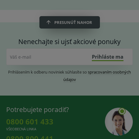
PRESUNÚŤ NAHOR
Nenechajte si ujsť akciové ponuky
Prihláste ma
Váš e-mail
Prihlásením k odberu noviniek súhlasíte so
spracovaním osobných
údajov
Potrebujete poradiť?
0800 601 433
VŠEOBECNÁ LINKA
0800 800 441