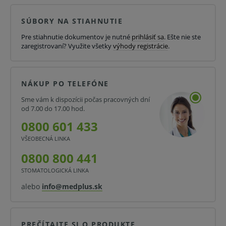
Uplatnenie nájdu najmä pri chirurgických zákrokoch a
SÚBORY NA STIAHNUTIE
ďalších lekárskych výkonoch, kde je potreba udržiavať
Pre stiahnutie dokumentov je nutné
prihlásiť sa
. Ešte nie ste
sterilné podmienky.
zaregistrovaní? Využite všetky
výhody registrácie
.
Sterilné chirurgické rukavice patria k základným
NÁKUP PO TELEFÓNE
výrobkom používaným u invazívnych zákrokoch, ktoré
vyžadujú zachovanie sterilných podmienok. Krvné
Sme vám k dispozícii počas pracovných dní
od 7.00 do 17.00 hod.
patogény (baktérie, vírusy, mykobaktérie, plesne) sa
0800 601 433
môžu ľahko prenášať z pracovného prostredia na
VŠEOBECNÁ LINKA
ruky užívateľa.
0800 800 441
Vlastnosti a výhody:
STOMATOLOGICKÁ LINKA
Chirurgické latexové rukavice.
alebo
info@medplus.sk
Púdrované.
Hypoalergénne.
PREČÍTAJTE SI O PRODUKTE