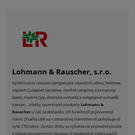
Lohmann & Rauscher, s.r.o.
Vyšetrovacie rukavice
Sempercare
, operačné odevy
Sentinex
,
náplasti
Curaplast Sensitive
, sterilné tampóny a kompresy
Gazin
, mastné tyly, elastické ovínadlá a zinkglejové ovínadlá
V
aricex
… Všetky spomínané produkty
Lohmann &
Rauscher
u nás zaobstaráte. Ich funkčnosť je preverená
rokmi. Značka L&R sa v zdravotnej starostlivosti pohybuje už
vyše 170 rokov. Za túto dobu sa vyšvihla na popredné pozície
v oblasti konvenčných obväzov či moderných ošetrovacích