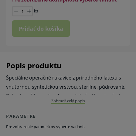
ks
Pridať do košíka
Popis produktu
Špeciálne operačné rukavice z prírodného latexu s
vnútornou syntetickou vrstvou, sterilné, púdrované.
Rukavice sú hypoalergénne s dobrými hmatovými
Zobraziť celý popis
vlastnosťami. Majú zhrňovací okraj, sú úplne
anatomické, obsahujú obmedzené množstvo púdru
PARAMETRE
zo vstrebateľného kukuričného púdru.
Pre zobrazenie parametrov vyberte variant.