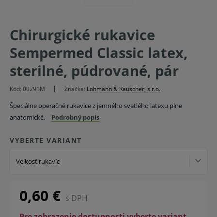
Chirurgické rukavice
Sempermed Classic latex,
sterilné, púdrované, pár
Kód:
00291M
Značka:
Lohmann & Rauscher, s.r.o.
Špeciálne operačné rukavice z jemného svetlého latexu plne
anatomické.
Podrobný popis
VYBERTE VARIANT
Veľkosť rukavíc
0,60 €
s DPH
Pre zobrazenie dostupnosti vyberte variant