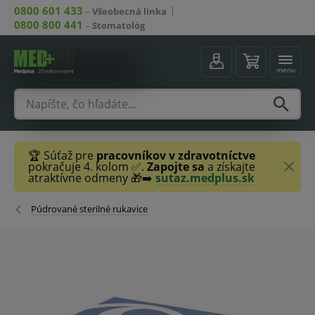
0800 601 433
–
Všeobecná linka
0800 800 441
–
Stomatológ
menu
🏆 Súťaž pre
pracovníkov v zdravotníctve
pokračuje 4. kolom ✅.
Zapojte sa
a získajte
atraktívne odmeny 🎁➡️
sutaz.medplus.sk
Púdrované sterilné rukavice