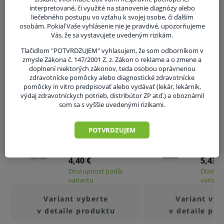
Balenie:
interpretované, či využité na stanovenie diagnózy alebo
liečebného postupu vo vzťahu k svojej osobe, či ďalším
Predaj na kusy. (1 ks = pár)
osobám. Pokiaľ Vaše vyhlásenie nie je pravdivé, upozorňujeme
Vás, že sa vystavujete uvedeným rizikám.
V balení 70 ks. (párov).
Tlačidlom "POTVRDZUJEM" vyhlasujem, že som odborníkom v
V kartóne 6 balení. (6 x 70 párov)
zmysle Zákona č. 147/2001 Z. z. Zákon o reklame a o zmene a
doplnení niektorých zákonov, teda osobou oprávnenou
zdravotnícke pomôcky alebo diagnostické zdravotnícke
V prípade porušenia zapečateného obalu tohto
pomôcky in vitro predpisovať alebo vydávať (lekár, lekárnik,
výdaj zdravotníckych potrieb, distribútor ZP atď.) a oboznámil
tovaru nie je z dôvodu ochrany zdravia alebo
Súvisiaci tovar
som sa s vyššie uvedenými rizikami.
hygienických dôvodov možné odstúpiť od kúpnej
Jednorazová operačná
Operačn
zmluvy v lehote 14 dní.
POTVRDZUJEM
tunika + nohavice -
Sentine
Foliodress Protect
sterilný
4,40 €
5,43 €
Dostupnosť podľa
Dostup
variantu
variant
Variant vyberte
Variant vyb
v detaile produktu
v detaile pr