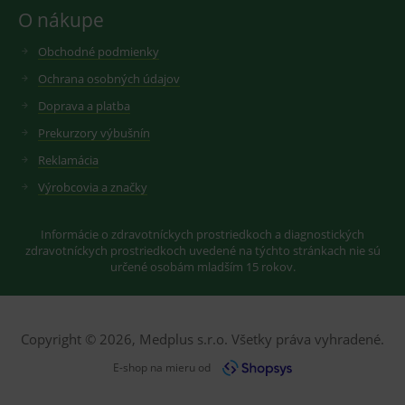
Youtube ke
Slouží pro
O nákupe
sledování
zobrazení
uživatelskýc
vhodné
předvoleb
reklamy.
Obchodné podmienky
pro videa
Youtube
_ga_GXRFBLV37P
.medplus.sk
2 roky
Cookie pro
Ochrana osobných údajov
vložená do
měření
webů; může
návštěvnosti
Doprava a platba
také určit,
ve službě
zda
google
Prekurzory výbušnín
návštěvník
analytics.
webu
Reklamácia
používá
novou nebo
starou verzi
Výrobcovia a značky
rozhraní
Youtube.
Informácie o zdravotníckych prostriedkoch a diagnostických
zdravotníckych prostriedkoch uvedené na týchto stránkach nie sú
určené osobám mladším 15 rokov.
Copyright © 2026, Medplus s.r.o. Všetky práva vyhradené.
E-shop na mieru od