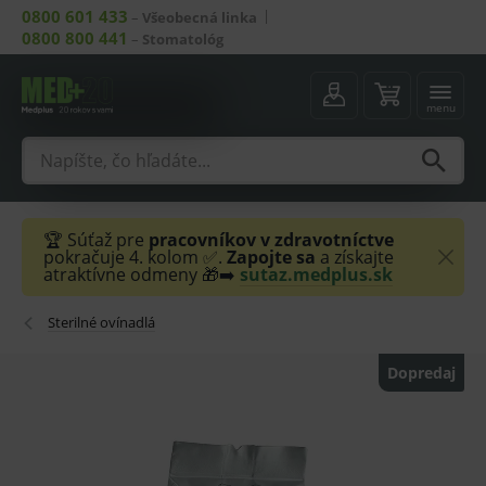
0800 601 433
–
Všeobecná linka
0800 800 441
–
Stomatológ
menu
🏆 Súťaž pre
pracovníkov v zdravotníctve
pokračuje 4. kolom ✅.
Zapojte sa
a získajte
atraktívne odmeny 🎁➡️
sutaz.medplus.sk
Sterilné ovínadlá
Dopredaj