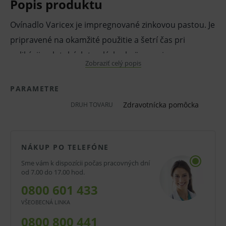
Popis produktu
Ovínadlo Varicex je impregnované zinkovou pastou. Je
pripravené na okamžité použitie a šetrí čas pri
aplikácii polotuhých trvalých obväzov pri
Zobraziť celý popis
tromboflebitíde, liečbe opuchov, chronickej žilovej
insuficiencii, ulcus cruris v liečebnej fáze a tiež pre
PARAMETRE
následnú starostlivosť pri zlomeninách.
Zdravotnícka pomôcka
DRUH TOVARU
Charakteristickým prvkom je pevnosť ovínadiel. Sú
vyrobené z bavlny a viskózy. Zinkokliehové ovínadlá
NÁKUP PO TELEFÓNE
Varicex a sú k dispozícii v rôznych prevedeniach.
Sme vám k dispozícii počas pracovných dní
od 7.00 do 17.00 hod.
Vlastnosti a výhody:
0800 601 433
Zinkokliehové ovínadlá.
VŠEOBECNÁ LINKA
Na okamžité použitie.
0800 800 441