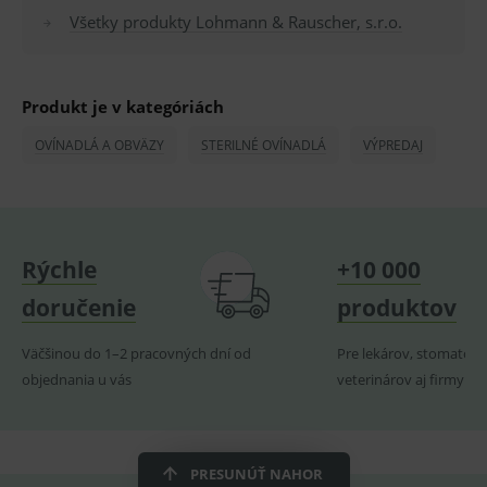
PHPSESSID
Zavřením
Univer
Všetky produkty Lohmann & Rauscher, s.r.o.
PHP.net
prohlížeče
identif
www.medplus.sk
použív
udržov
promě
relací
Produkt je v kategóriách
uživate
_sp_ses.ef32
www.medplus.sk
30 minut
Cookie
OVÍNADLÁ A OBVÄZY
STERILNÉ OVÍNADLÁ
VÝPREDAJ
pro
fungov
OnLine
smarts
ssupp.vid
www.medplus.sk
6 měsíců
Cookie
2 dny
pro
Rýchle
+10 000
fungov
OnLine
smarts
doručenie
produktov
lastVisitedProducts
www.medplus.sk
1 rok
Cookie
uchová
Väčšinou do 1–2 pracovných dní od
Pre lekárov, stomatoló
naposl
navští
objednania u vás
veterinárov aj firmy
produk
ssupp.visits
www.medplus.sk
6 měsíců
Cookie
2 dny
pro
fungov
OnLine
PRESUNÚŤ NAHOR
smarts