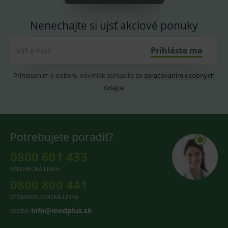
CookieScriptConsent
1 rok
Tento 
CookieScript
cookie
www.medplus.sk
Nenechajte si ujsť akciové ponuky
použív
služba
Cookie
Script.
Prihláste ma
Váš e-mail
zapama
předvo
souhla
Prihlásením k odberu noviniek súhlasíte so
spracovaním osobných
soubo
cookie
údajov
návště
Je nutn
banne
cookie
Cookie
Script
fungov
Potrebujete poradiť?
správn
0800 601 433
VŠEOBECNÁ LINKA
0800 800 441
Provider
/
Název
Vyprší
Popis
Provider
Doména
/
STOMATOLOGICKÁ LINKA
Název
Vyprší
Popis
Doména
_gcl_au
3
Cookie
alebo
info@medplus.sk
Google LLC
měsíce
reklamního
.medplus.sk
_gat_UA-
.medplus.sk
59 sekund
Cookie pro
systému
193359858-4
měření