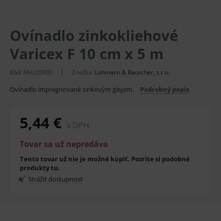
Ovínadlo zinkokliehové
Varicex F 10 cm x 5 m
Kód:
RAU20600
Značka:
Lohmann & Rauscher, s.r.o.
Ovínadlo impregnované zinkovým glejom.
Podrobný popis
5,44 €
s DPH
Tovar sa už nepredáva
Tento tovar už nie je možné kúpiť. Pozrite si podobné
produkty
tu
.
Strážiť dostupnosť