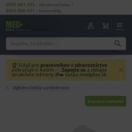
0800 601 433
–
Všeobecná linka
0800 800 441
–
Stomatológ
menu
🏆 Súťaž pre
pracovníkov v zdravotníctve
pokračuje 4. kolom ✅.
Zapojte sa
a získajte
atraktívne odmeny 🎁➡️
sutaz.medplus.sk
Digitálne čističky a príslušenstvo
Doprava zadarmo