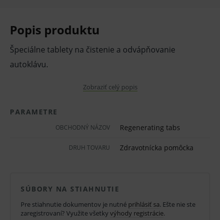
Popis produktu
Špeciálne tablety na čistenie a odvápňovanie
autoklávu.
Vlastnosti a použitie:
Zobraziť celý popis
Tablety na čistenie a odvápňovanie lekárskych
PARAMETRE
autoklávov.
Regenerating tabs
OBCHODNÝ NÁZOV
Pre účinnú a spoľahlivú sterilizáciu.
Zdravotnícka pomôcka
DRUH TOVARU
Balenie:
10 ks
SÚBORY NA STIAHNUTIE
Pred použitím zdravotníckej pomôcky a diagnostickej
Pre stiahnutie dokumentov je nutné
prihlásiť sa
. Ešte nie ste
zdravotníckej pomôcky in vitro odporúčame poradu s
zaregistrovaní? Využite všetky
výhody registrácie
.