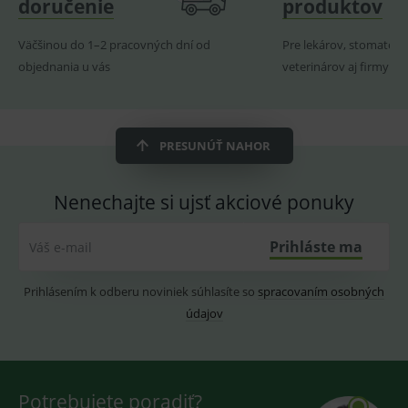
doručenie
produktov
pro
fungov
OnLine
Väčšinou do 1–2 pracovných dní od
Pre lekárov, stomatoló
smarts
objednania u vás
veterinárov aj firmy
ssupp.vid
www.medplus.sk
6 měsíců
Cookie
2 dny
pro
fungov
OnLine
smarts
PRESUNÚŤ NAHOR
lastVisitedProducts
www.medplus.sk
1 rok
Cookie
uchová
naposl
navští
Nenechajte si ujsť akciové ponuky
produk
ssupp.visits
www.medplus.sk
6 měsíců
Cookie
2 dny
pro
Prihláste ma
Váš e-mail
fungov
OnLine
smarts
Prihlásením k odberu noviniek súhlasíte so
spracovaním osobných
CookieScriptConsent
1 rok
Tento 
CookieScript
údajov
cookie
www.medplus.sk
použív
služba
Cookie
Script.
zapama
předvo
Potrebujete poradiť?
souhla