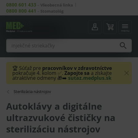
0800 601 433
–
Všeobecná linka
0800 800 441
–
Stomatológ
menu
🏆 Súťaž pre
pracovníkov v zdravotníctve
pokračuje 4. kolom ✅.
Zapojte sa
a získajte
atraktívne odmeny 🎁➡️
sutaz.medplus.sk
Sterilizácia nástrojov
Autoklávy a digitálne
ultrazvukové čističky na
sterilizáciu nástrojov