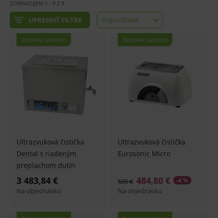
ZOBRAZUJEM
1
-
8
Z
8
UPRESNIŤ FILTRE
Odporúčané
Odporúčané
Najlacnejšie
Doprava zadarmo
Doprava zadarmo
Najdrahšie
Najnovšie
Ultrazvuková čistička
Ultrazvuková čistička
Dental s riadeným
Eurosonic Micro
preplachom dutín
3 483,84 €
484,80 €
-4 %
505 €
Na objednávku
Na objednávku